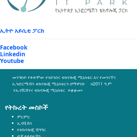
ኢትዮ አይሲቲ ፓርክ
Facebook
Linkedin
Youtube
መንግስት የቀድሞው የሳይንስና ቴክኖሎጂ ሚኒስቴር እና የመገናኛና
ኢንፎርሜሽን ቴክኖሎጂ ሚኒስቴርን በማዋሃድ በ2011 ዓ.ም
የኢኖቬሽንና ቴክኖሎጂ ሚኒስቴር ተቋቋመ፡፡
የትኩረት መስኮች
ምርምር
ኢኖቬሽን
የቴክኖሎጂ ሽግግር
ዲጂታላይዜሽን