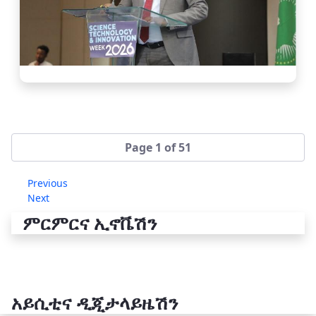
Page 1 of 51
Previous
Next
ምርምርና ኢኖቬሽን
አይሲቲና ዲጂታላይዜሽን