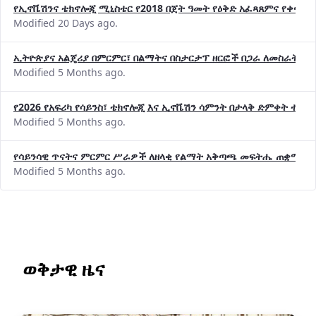
የኢኖቬሽንና ቴክኖሎጂ ሚኒስቴር የ2018 በጀት ዓመት የዕቅድ አፈጻጸምና የቀጣይ 
Modified 20 Days ago.
ኢትዮጵያና አልጄሪያ በምርምር፣ በልማትና በስታርታፕ ዘርፎች በጋራ ለመስራት መከሩ
Modified 5 Months ago.
የ2026 የአፍሪካ የሳይንስ፣ ቴክኖሎጂ እና ኢኖቬሽን ሳምንት በታላቅ ድምቀት ተጠና
Modified 5 Months ago.
የሳይንሳዊ ጥናትና ምርምር ሥራዎች ለዘላቂ የልማት አቅጣጫ መፍትሔ ጠቋሚ መ
Modified 5 Months ago.
ወቅታዊ ዜና