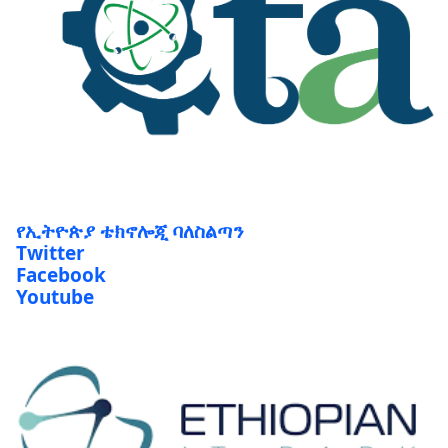
የኢትዮጵያ ቴክኖሎጂ ባለስልጣን
Twitter
Facebook
Youtube