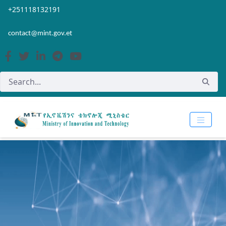
Skip to Main Content
Open Accessibility Menu
+251118132191
contact@mint.gov.et