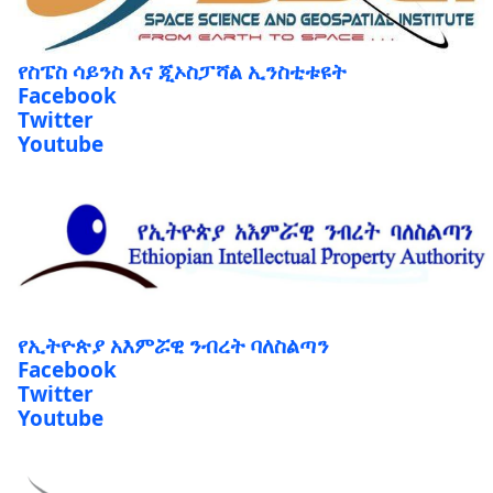
የስፔስ ሳይንስ እና ጂኦስፓሻል ኢንስቲቱዩት
Facebook
Twitter
Youtube
የኢትዮጵያ አእምሯዊ ንብረት ባለስልጣን
Facebook
Twitter
Youtube