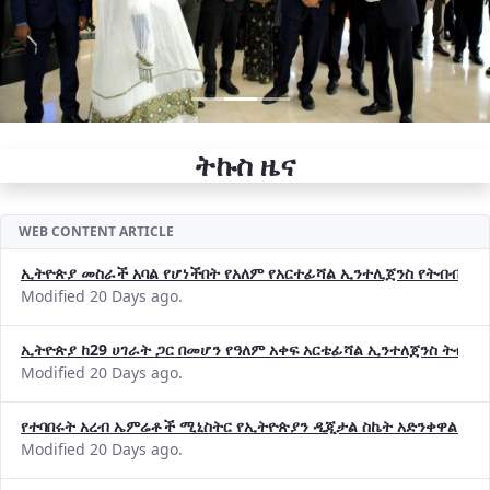
ትኩስ ዜና
WEB CONTENT ARTICLE
ኢትዮጵያ መስራች አባል የሆነችበት የአለም የአርተፊሻል ኢንተሊጀንስ የትብብር ድርጅት (
Modified 20 Days ago.
ኢትዮጵያ ከ29 ሀገራት ጋር በመሆን የዓለም አቀፍ አርቴፊሻል ኢንተለጀንስ ትብብ
Modified 20 Days ago.
የተባበሩት አረብ ኤምሬቶች ሚኒስትር የኢትዮጵያን ዲጂታል ስኬት አድንቀዋል —የ
Modified 20 Days ago.