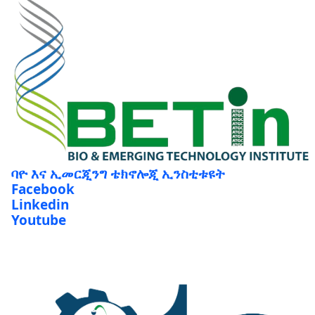
ባዮ እና ኢመርጂንግ ቴክኖሎጂ ኢንስቲቱዩት
Facebook
Linkedin
Youtube