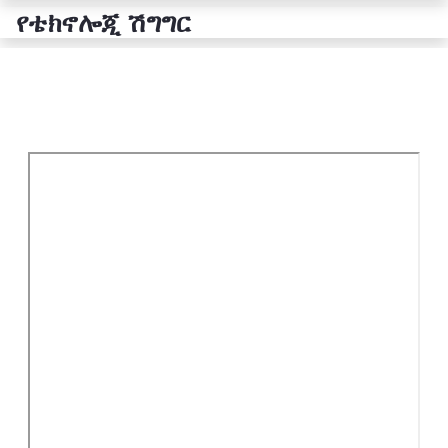
የቴክኖሎጂ ሽግግር