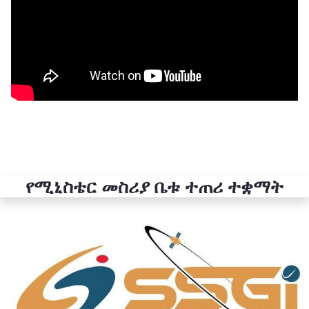
የሚኒስቴር መስሪያ ቤቱ ተጠሪ ተቋማት