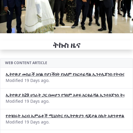
ትኩስ ዜና
WEB CONTENT ARTICLE
ኢትዮጵያ መስራች አባል የሆነችበት የአለም የአርተፊሻል ኢንተሊጀንስ የትብብር ድርጅት (
Modified 19 Days ago.
ኢትዮጵያ ከ29 ሀገራት ጋር በመሆን የዓለም አቀፍ አርቴፊሻል ኢንተለጀንስ ትብብ
Modified 19 Days ago.
የተባበሩት አረብ ኤምሬቶች ሚኒስትር የኢትዮጵያን ዲጂታል ስኬት አድንቀዋል —የ
Modified 19 Days ago.