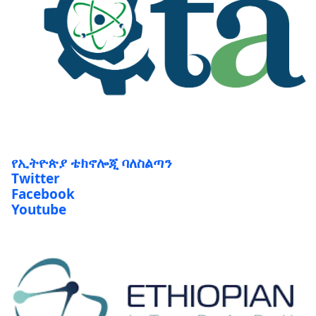
የኢትዮጵያ ቴክኖሎጂ ባለስልጣን
Twitter
Facebook
Youtube