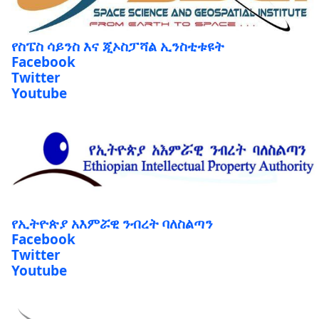
የስፔስ ሳይንስ እና ጂኦስፓሻል ኢንስቲቱዩት
Facebook
Twitter
Youtube
የኢትዮጵያ አእምሯዊ ንብረት ባለስልጣን
Facebook
Twitter
Youtube