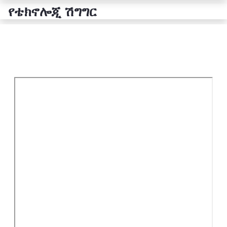
የቴክኖሎጂ ሽግግር