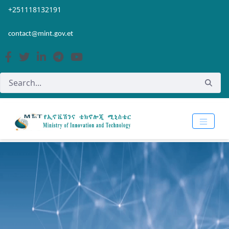
Skip to Main Content
Open Accessibility Menu
+251118132191
contact@mint.gov.et