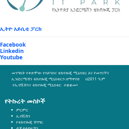
ኢትዮ አይሲቲ ፓርክ
Facebook
Linkedin
Youtube
መንግስት የቀድሞው የሳይንስና ቴክኖሎጂ ሚኒስቴር እና የመገናኛና
ኢንፎርሜሽን ቴክኖሎጂ ሚኒስቴርን በማዋሃድ በ2011 ዓ.ም
የኢኖቬሽንና ቴክኖሎጂ ሚኒስቴር ተቋቋመ፡፡
የትኩረት መስኮች
ምርምር
ኢኖቬሽን
የቴክኖሎጂ ሽግግር
ዲጂታላይዜሽን