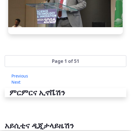
Page 1 of 51
Previous
Next
ምርምርና ኢኖቬሽን
አይሲቲና ዲጂታላይዜሽን