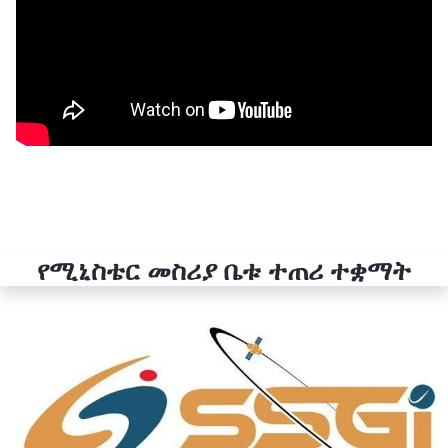
የሚኒስቴር መስሪያ ቤቱ ተጠሪ ተቋማት