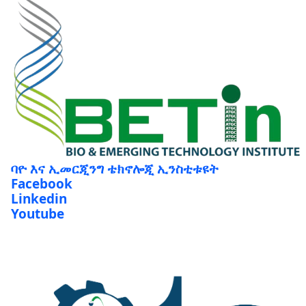
ባዮ እና ኢመርጂንግ ቴክኖሎጂ ኢንስቲቱዩት
Facebook
Linkedin
Youtube