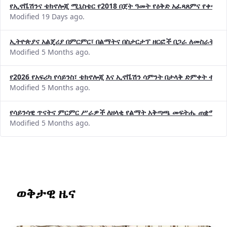
የኢኖቬሽንና ቴክኖሎጂ ሚኒስቴር የ2018 በጀት ዓመት የዕቅድ አፈጻጸምና የቀጣይ 
Modified 19 Days ago.
ኢትዮጵያና አልጄሪያ በምርምር፣ በልማትና በስታርታፕ ዘርፎች በጋራ ለመስራት መከሩ
Modified 5 Months ago.
የ2026 የአፍሪካ የሳይንስ፣ ቴክኖሎጂ እና ኢኖቬሽን ሳምንት በታላቅ ድምቀት ተጠና
Modified 5 Months ago.
የሳይንሳዊ ጥናትና ምርምር ሥራዎች ለዘላቂ የልማት አቅጣጫ መፍትሔ ጠቋሚ መ
Modified 5 Months ago.
ወቅታዊ ዜና