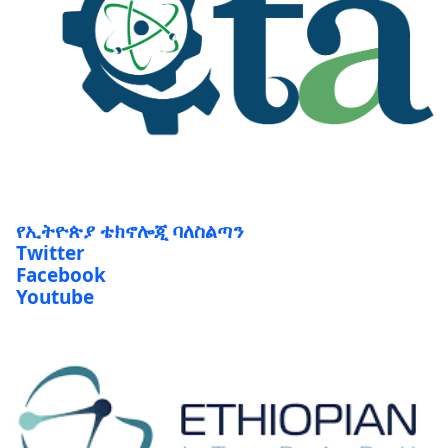
የኢትዮጵያ ቴክኖሎጂ ባለስልጣን
Twitter
Facebook
Youtube