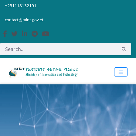
Skip to Main Content
Open Accessibility Menu
+251118132191
contact@mint.gov.et