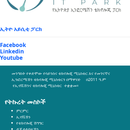
ኢትዮ አይሲቲ ፓርክ
Facebook
Linkedin
Youtube
መንግስት የቀድሞው የሳይንስና ቴክኖሎጂ ሚኒስቴር እና የመገናኛና
ኢንፎርሜሽን ቴክኖሎጂ ሚኒስቴርን በማዋሃድ በ2011 ዓ.ም
የኢኖቬሽንና ቴክኖሎጂ ሚኒስቴር ተቋቋመ፡፡
የትኩረት መስኮች
ምርምር
ኢኖቬሽን
የቴክኖሎጂ ሽግግር
ዲጂታላይዜሽን