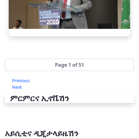
Page 1 of 51
Previous
Next
ምርምርና ኢኖቬሽን
አይሲቲና ዲጂታላይዜሽን