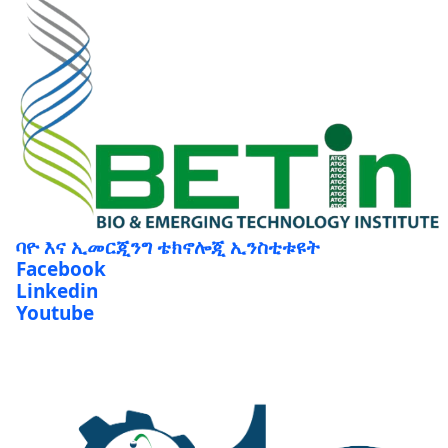
ባዮ እና ኢመርጂንግ ቴክኖሎጂ ኢንስቲቱዩት
Facebook
Linkedin
Youtube