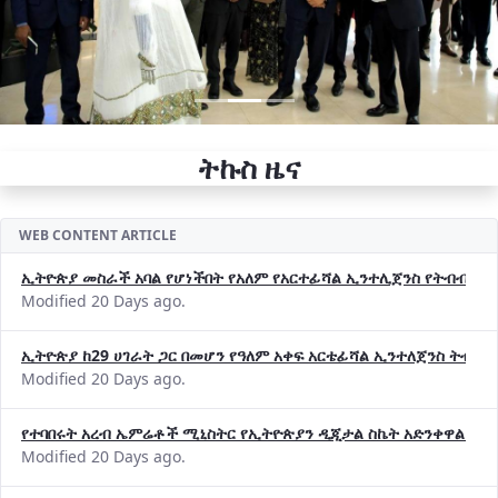
ትኩስ ዜና
WEB CONTENT ARTICLE
ኢትዮጵያ መስራች አባል የሆነችበት የአለም የአርተፊሻል ኢንተሊጀንስ የትብብር ድርጅት (
Modified 20 Days ago.
ኢትዮጵያ ከ29 ሀገራት ጋር በመሆን የዓለም አቀፍ አርቴፊሻል ኢንተለጀንስ ትብብ
Modified 20 Days ago.
የተባበሩት አረብ ኤምሬቶች ሚኒስትር የኢትዮጵያን ዲጂታል ስኬት አድንቀዋል —የ
Modified 20 Days ago.