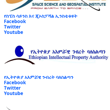
የስፔስ ሳይንስ እና ጂኦስፓሻል ኢንስቲቱዩት
Facebook
Twitter
Youtube
የኢትዮጵያ አእምሯዊ ንብረት ባለስልጣን
Facebook
Twitter
Youtube