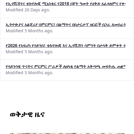
የኢኖቬሽንና ቴክኖሎጂ ሚኒስቴር የ2018 በጀት ዓመት የዕቅድ አፈጻጸምና የቀጣይ 
Modified 20 Days ago.
ኢትዮጵያና አልጄሪያ በምርምር፣ በልማትና በስታርታፕ ዘርፎች በጋራ ለመስራት መከሩ
Modified 5 Months ago.
የ2026 የአፍሪካ የሳይንስ፣ ቴክኖሎጂ እና ኢኖቬሽን ሳምንት በታላቅ ድምቀት ተጠና
Modified 5 Months ago.
የሳይንሳዊ ጥናትና ምርምር ሥራዎች ለዘላቂ የልማት አቅጣጫ መፍትሔ ጠቋሚ መ
Modified 5 Months ago.
ወቅታዊ ዜና