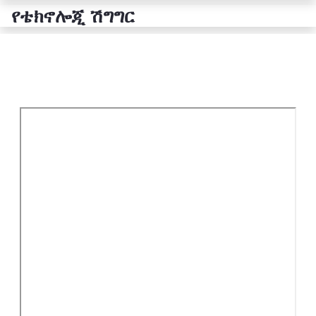
የቴክኖሎጂ ሽግግር