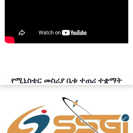
የሚኒስቴር መስሪያ ቤቱ ተጠሪ ተቋማት