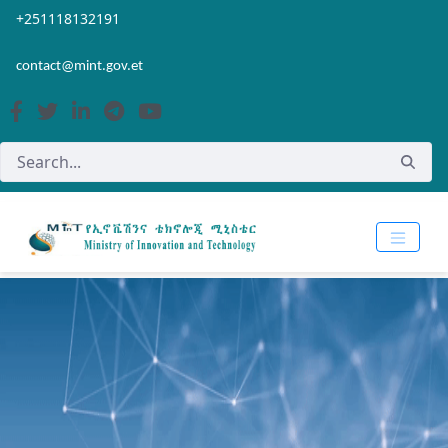
Skip to Main Content
Open Accessibility Menu
+251118132191
contact@mint.gov.et