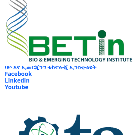
ባዮ እና ኢመርጂንግ ቴክኖሎጂ ኢንስቲቱዩት
Facebook
Linkedin
Youtube