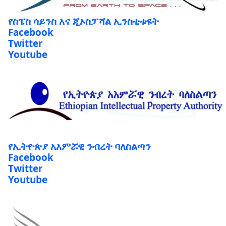
የስፔስ ሳይንስ እና ጂኦስፓሻል ኢንስቲቱዩት
Facebook
Twitter
Youtube
የኢትዮጵያ አእምሯዊ ንብረት ባለስልጣን
Facebook
Twitter
Youtube