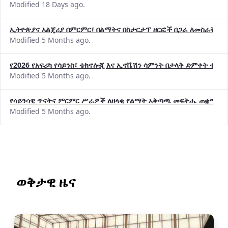
Modified 18 Days ago.
ኢትዮጵያና አልጄሪያ በምርምር፣ በልማትና በስታርታፕ ዘርፎች በጋራ ለመስራት መከሩ
Modified 5 Months ago.
የ2026 የአፍሪካ የሳይንስ፣ ቴክኖሎጂ እና ኢኖቬሽን ሳምንት በታላቅ ድምቀት ተጠና
Modified 5 Months ago.
የሳይንሳዊ ጥናትና ምርምር ሥራዎች ለዘላቂ የልማት አቅጣጫ መፍትሔ ጠቋሚ መ
Modified 5 Months ago.
ወቅታዊ ዜና