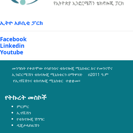
ኢትዮ አይሲቲ ፓርክ
Facebook
Linkedin
Youtube
መንግስት የቀድሞው የሳይንስና ቴክኖሎጂ ሚኒስቴር እና የመገናኛና
ኢንፎርሜሽን ቴክኖሎጂ ሚኒስቴርን በማዋሃድ በ2011 ዓ.ም
የኢኖቬሽንና ቴክኖሎጂ ሚኒስቴር ተቋቋመ፡፡
የትኩረት መስኮች
ምርምር
ኢኖቬሽን
የቴክኖሎጂ ሽግግር
ዲጂታላይዜሽን