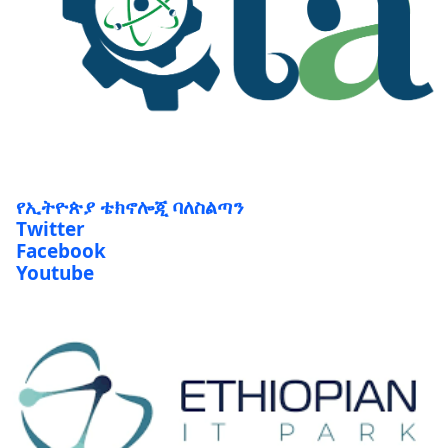
የኢትዮጵያ ቴክኖሎጂ ባለስልጣን
Twitter
Facebook
Youtube