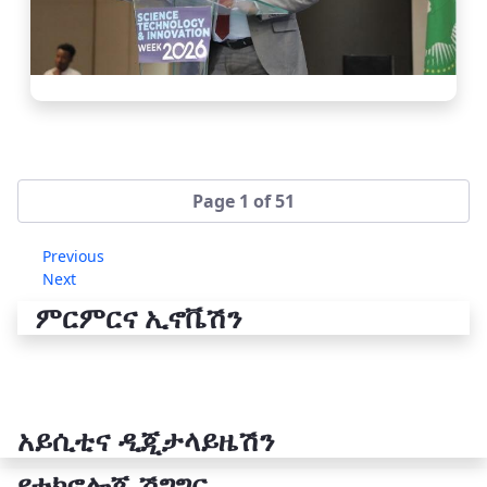
Page 1 of 51
Previous
Next
ምርምርና ኢኖቬሽን
አይሲቲና ዲጂታላይዜሽን
የቴክኖሎጂ ሽግግር