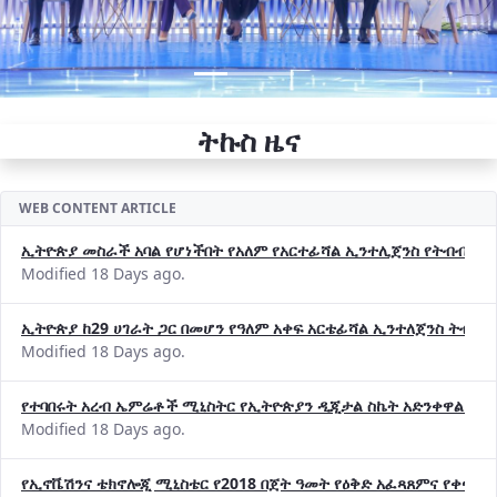
ትኩስ ዜና
WEB CONTENT ARTICLE
ኢትዮጵያ መስራች አባል የሆነችበት የአለም የአርተፊሻል ኢንተሊጀንስ የትብብር ድርጅት (
Modified 18 Days ago.
ኢትዮጵያ ከ29 ሀገራት ጋር በመሆን የዓለም አቀፍ አርቴፊሻል ኢንተለጀንስ ትብብ
Modified 18 Days ago.
የተባበሩት አረብ ኤምሬቶች ሚኒስትር የኢትዮጵያን ዲጂታል ስኬት አድንቀዋል —የ
Modified 18 Days ago.
የኢኖቬሽንና ቴክኖሎጂ ሚኒስቴር የ2018 በጀት ዓመት የዕቅድ አፈጻጸምና የቀጣይ 