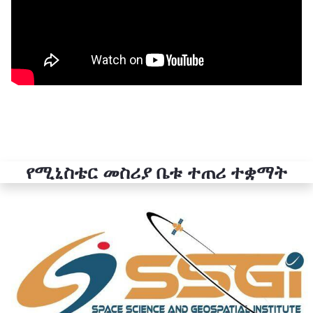
የሚኒስቴር መስሪያ ቤቱ ተጠሪ ተቋማት