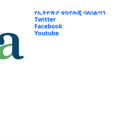
የኢትዮጵያ ቴክኖሎጂ ባለስልጣን
Twitter
Facebook
Youtube