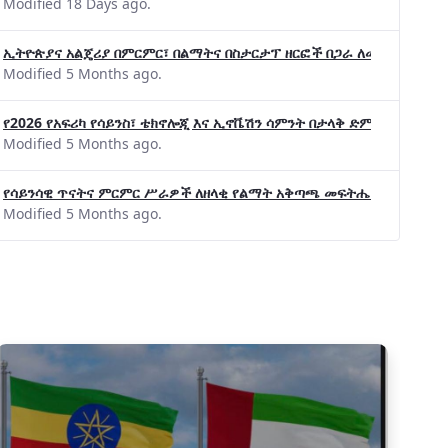
Modified 18 Days ago.
ኢትዮጵያና አልጄሪያ በምርምር፣ በልማትና በስታርታፕ ዘርፎች በጋራ ለመስራት መከሩ፡፡
Modified 5 Months ago.
የ2026 የአፍሪካ የሳይንስ፣ ቴክኖሎጂ እና ኢኖቬሽን ሳምንት በታላቅ ድምቀት ተጠናቀቀ
Modified 5 Months ago.
የሳይንሳዊ ጥናትና ምርምር ሥራዎች ለዘላቂ የልማት አቅጣጫ መፍትሔ ጠቋሚ መሆና
Modified 5 Months ago.