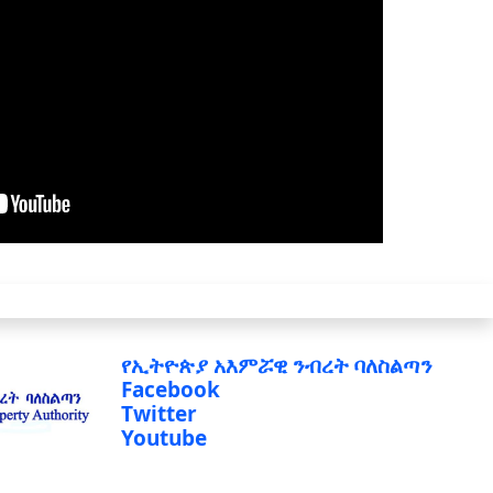
የኢትዮጵያ አእምሯዊ ንብረት ባለስልጣን
Facebook
Twitter
Youtube