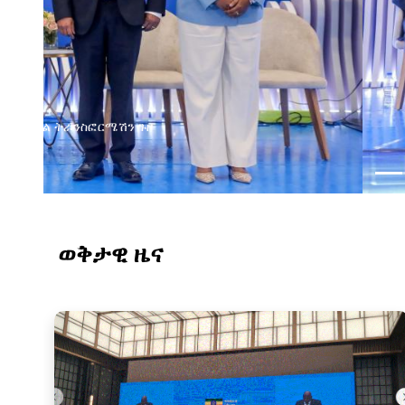
የልማት አጋሮች በአባልነት የየ
የኢንፎርሜሽን ቴክኖሎ
ወቅታዊ ዜና