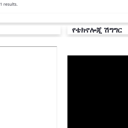
1 results.
የቴክኖሎጂ ሽግግር