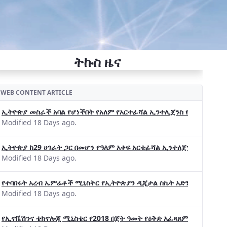
ትኩስ ዜና
WEB CONTENT ARTICLE
ኢትዮጵያ መስራች አባል የሆነችበት የአለም የአርተፊሻል ኢንተሊጀንስ የትብብር ድርጅት (Wo
Modified 18 Days ago.
ኢትዮጵያ ከ29 ሀገራት ጋር በመሆን የዓለም አቀፍ አርቴፊሻል ኢንተለጀንስ ትብብር 
Modified 18 Days ago.
የተባበሩት አረብ ኤምሬቶች ሚኒስትር የኢትዮጵያን ዲጂታል ስኬት አድንቀዋል —የኢት
Modified 18 Days ago.
የኢኖቬሽንና ቴክኖሎጂ ሚኒስቴር የ2018 በጀት ዓመት የዕቅድ አፈጻጸምና የቀጣይ አቅ