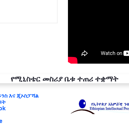
የሚኒስቴር መስሪያ ቤቱ ተጠሪ ተቋማት
ይንስ እና ጂኦስፓሻል
ዩት
ok
e