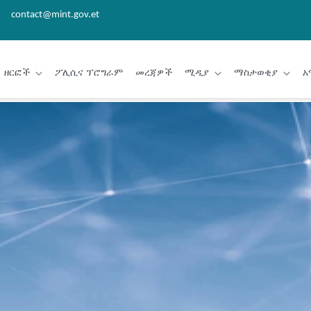
contact@mint.gov.et
ዘርፎች
ፖሊሲና ፕሮግራም
መረጃዎች
ሚዲያ
ማስታወቂያ
አ