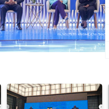
ያዘ የኢኖቬሽን፣የዲጅታል ኢኮኖሚ እና
ጂ የጋራ ግብረሃይል ተቋቋመ