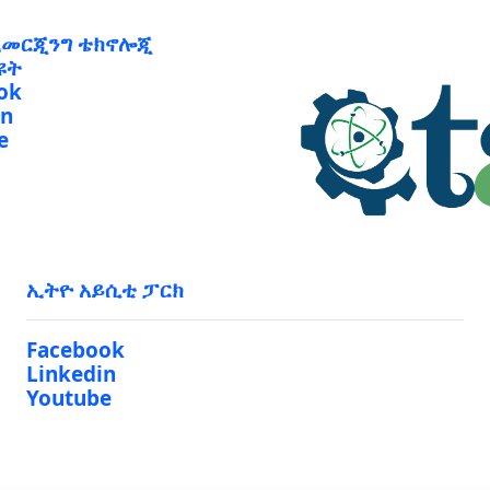
ኢመርጂንግ ቴክኖሎጂ
ዩት
ok
in
e
ኢትዮ አይሲቲ ፓርክ
Facebook
Linkedin
Youtube