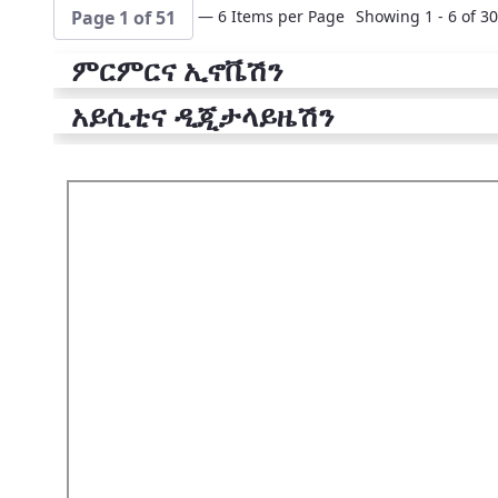
— 6 Items per Page
Showing 1 - 6 of 30
Page 1 of 51
ምርምርና ኢኖቬሽን
አይሲቲና ዲጂታላይዜሽን