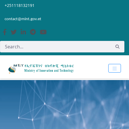
Skip to Main Content
Open Accessibility Menu
+251118132191
contact@mint.gov.et