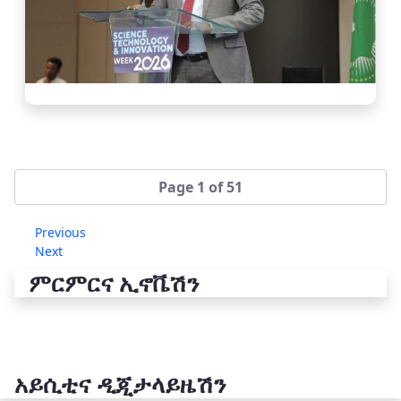
Page 1 of 51
Previous
Next
ምርምርና ኢኖቬሽን
አይሲቲና ዲጂታላይዜሽን