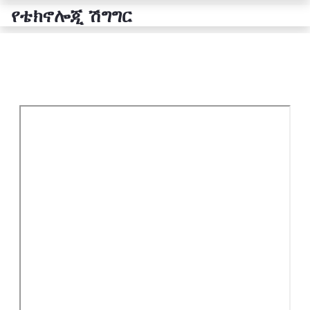
የቴክኖሎጂ ሽግግር