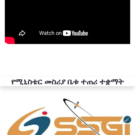
የሚኒስቴር መስሪያ ቤቱ ተጠሪ ተቋማት