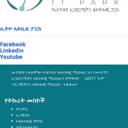
ኢትዮ አይሲቲ ፓርክ
Facebook
Linkedin
Youtube
መንግስት የቀድሞው የሳይንስና ቴክኖሎጂ ሚኒስቴር እና የመገናኛና
ኢንፎርሜሽን ቴክኖሎጂ ሚኒስቴርን በማዋሃድ በ2011 ዓ.ም
የኢኖቬሽንና ቴክኖሎጂ ሚኒስቴር ተቋቋመ፡፡
የትኩረት መስኮች
ምርምር
ኢኖቬሽን
የቴክኖሎጂ ሽግግር
ዲጂታላይዜሽን