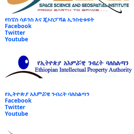
የስፔስ ሳይንስ እና ጂኦስፓሻል ኢንስቲቱዩት
Facebook
Twitter
Youtube
የኢትዮጵያ አእምሯዊ ንብረት ባለስልጣን
Facebook
Twitter
Youtube