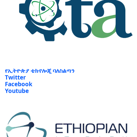
የኢትዮጵያ ቴክኖሎጂ ባለስልጣን
Twitter
Facebook
Youtube