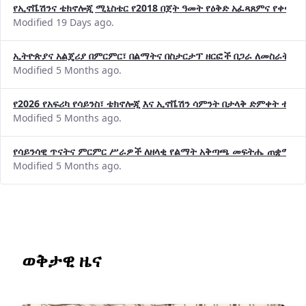
የኢኖቬሽንና ቴክኖሎጂ ሚኒስቴር የ2018 በጀት ዓመት የዕቅድ አፈጻጸምና የቀጣይ 
Modified 19 Days ago.
ኢትዮጵያና አልጄሪያ በምርምር፣ በልማትና በስታርታፕ ዘርፎች በጋራ ለመስራት መከሩ
Modified 5 Months ago.
የ2026 የአፍሪካ የሳይንስ፣ ቴክኖሎጂ እና ኢኖቬሽን ሳምንት በታላቅ ድምቀት ተጠና
Modified 5 Months ago.
የሳይንሳዊ ጥናትና ምርምር ሥራዎች ለዘላቂ የልማት አቅጣጫ መፍትሔ ጠቋሚ መ
Modified 5 Months ago.
ወቅታዊ ዜና