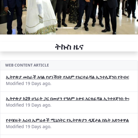
ትኩስ ዜና
WEB CONTENT ARTICLE
ኢትዮጵያ መስራች አባል የሆነችበት የአለም የአርተፊሻል ኢንተሊጀንስ የትብብር ድርጅት (
Modified 19 Days ago.
ኢትዮጵያ ከ29 ሀገራት ጋር በመሆን የዓለም አቀፍ አርቴፊሻል ኢንተለጀንስ ትብብ
Modified 19 Days ago.
የተባበሩት አረብ ኤምሬቶች ሚኒስትር የኢትዮጵያን ዲጂታል ስኬት አድንቀዋል —የ
Modified 19 Days ago.