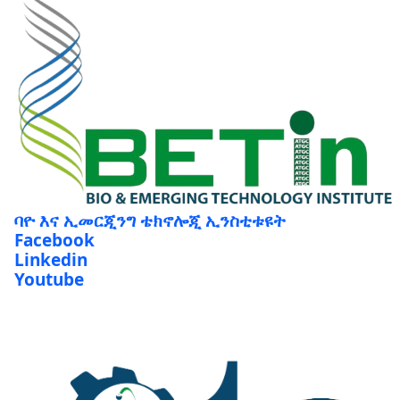
ባዮ እና ኢመርጂንግ ቴክኖሎጂ ኢንስቲቱዩት
Facebook
Linkedin
Youtube