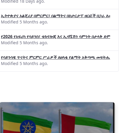
Modified 18 Days ago.
ኢትዮጵያና አልጄሪያ በምርምር፣ በልማትና በስታርታፕ ዘርፎች በጋራ ለመስራት መከሩ፡፡
Modified 5 Months ago.
የ2026 የአፍሪካ የሳይንስ፣ ቴክኖሎጂ እና ኢኖቬሽን ሳምንት በታላቅ ድምቀት ተጠናቀቀ
Modified 5 Months ago.
የሳይንሳዊ ጥናትና ምርምር ሥራዎች ለዘላቂ የልማት አቅጣጫ መፍትሔ ጠቋሚ መሆና
Modified 5 Months ago.