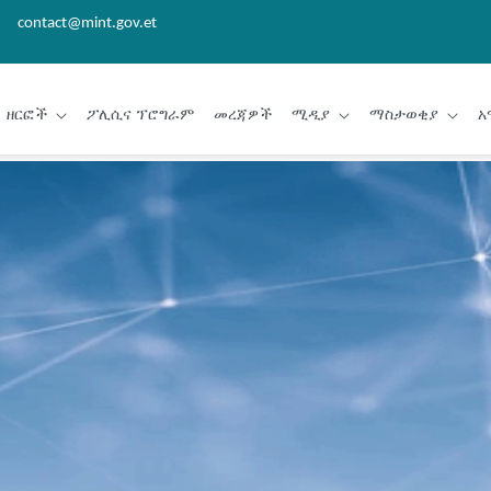
contact@mint.gov.et
ዘርፎች
ፖሊሲና ፕሮግራም
መረጃዎች
ሚዲያ
ማስታወቂያ
አ