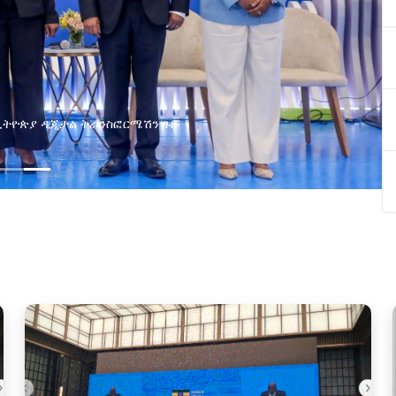
በኢትዮጵያ ዲጂታል ትራንስፎርሜሽን ጉዞ