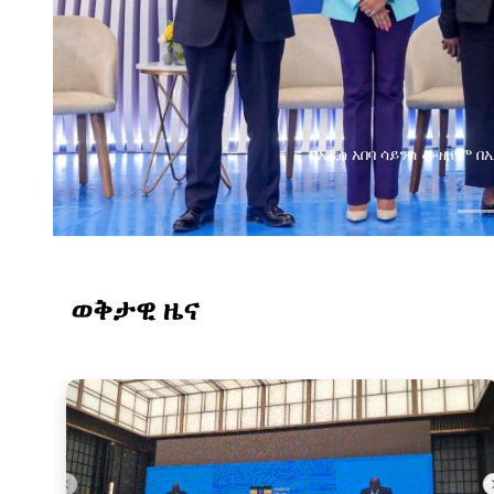
በአዲስ አበባ ሳይንስ ሙዚየም 
ወቅታዊ ዜና