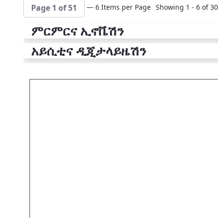
— 6 Items per Page
Showing 1 - 6 of 30
Page 1 of 51
ምርምርና ኢኖቬሽን
አይሲቲና ዲጂታላይዜሽን