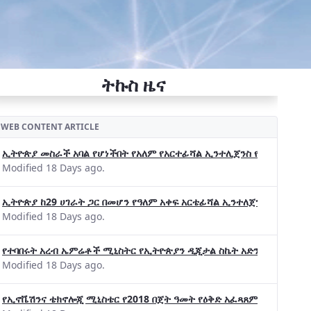
ትኩስ ዜና
WEB CONTENT ARTICLE
ኢትዮጵያ መስራች አባል የሆነችበት የአለም የአርተፊሻል ኢንተሊጀንስ የትብብር ድርጅት (Wo
Modified 18 Days ago.
ኢትዮጵያ ከ29 ሀገራት ጋር በመሆን የዓለም አቀፍ አርቴፊሻል ኢንተለጀንስ ትብብር 
Modified 18 Days ago.
የተባበሩት አረብ ኤምሬቶች ሚኒስትር የኢትዮጵያን ዲጂታል ስኬት አድንቀዋል —የኢት
Modified 18 Days ago.
የኢኖቬሽንና ቴክኖሎጂ ሚኒስቴር የ2018 በጀት ዓመት የዕቅድ አፈጻጸምና የቀጣይ አቅ