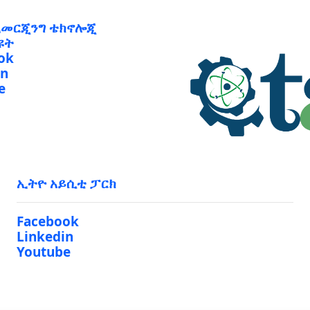
ኢመርጂንግ ቴክኖሎጂ
ዩት
ok
in
e
ኢትዮ አይሲቲ ፓርክ
Facebook
Linkedin
Youtube