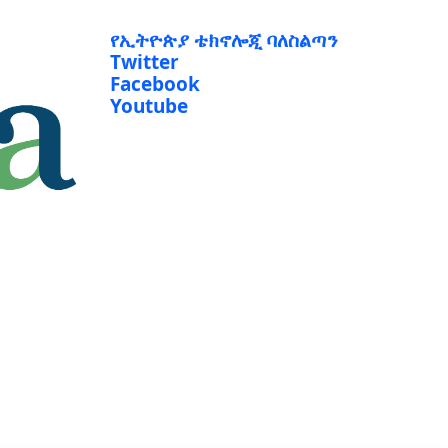
የኢትዮጵያ ቴክኖሎጂ ባለስልጣን
Twitter
Facebook
Youtube