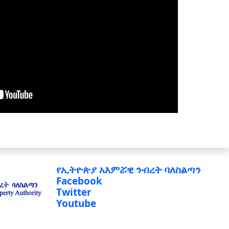
የኢትዮጵያ አእምሯዊ ንብረት ባለስልጣን
Facebook
Twitter
Youtube