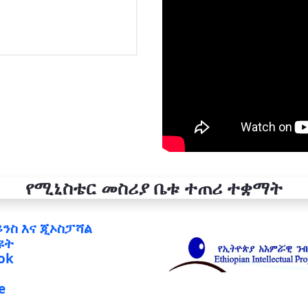
የሚኒስቴር መስሪያ ቤቱ ተጠሪ ተቋማት
ይንስ እና ጂኦስፓሻል
ዩት
ok
e