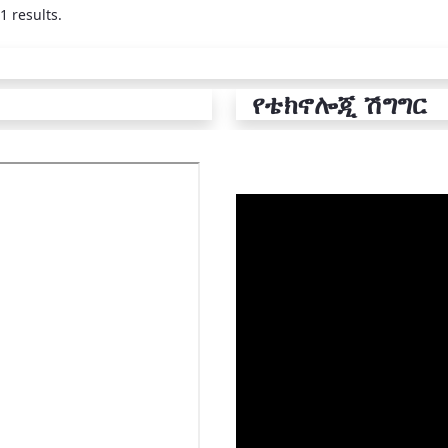
1 results.
የቴክኖሎጂ ሽግግር