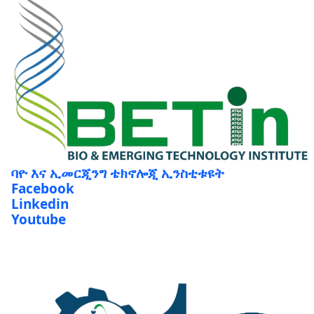
ባዮ እና ኢመርጂንግ ቴክኖሎጂ ኢንስቲቱዩት
Facebook
Linkedin
Youtube