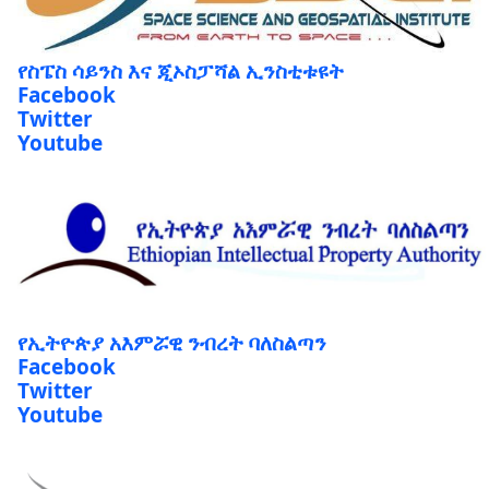
የስፔስ ሳይንስ እና ጂኦስፓሻል ኢንስቲቱዩት
Facebook
Twitter
Youtube
የኢትዮጵያ አእምሯዊ ንብረት ባለስልጣን
Facebook
Twitter
Youtube