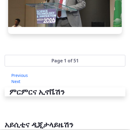
Page 1 of 51
Previous
Next
ምርምርና ኢኖቬሽን
አይሲቲና ዲጂታላይዜሽን
የቴክኖሎጂ ሽግግር