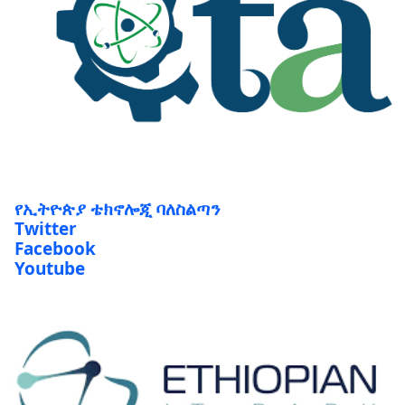
የኢትዮጵያ ቴክኖሎጂ ባለስልጣን
Twitter
Facebook
Youtube