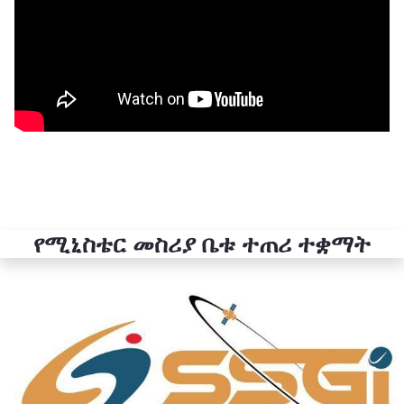
የሚኒስቴር መስሪያ ቤቱ ተጠሪ ተቋማት