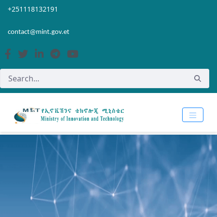
Skip to Main Content
Open Accessibility Menu
+251118132191
contact@mint.gov.et