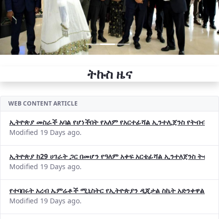
ትኩስ ዜና
WEB CONTENT ARTICLE
ኢትዮጵያ መስራች አባል የሆነችበት የአለም የአርተፊሻል ኢንተሊጀንስ የትብብር ድርጅት (
Modified 19 Days ago.
ኢትዮጵያ ከ29 ሀገራት ጋር በመሆን የዓለም አቀፍ አርቴፊሻል ኢንተለጀንስ ትብብ
Modified 19 Days ago.
የተባበሩት አረብ ኤምሬቶች ሚኒስትር የኢትዮጵያን ዲጂታል ስኬት አድንቀዋል —የ
Modified 19 Days ago.
የኢኖቬሽንና ቴክኖሎጂ ሚኒስቴር የ2018 በጀት ዓመት የዕቅድ አፈጻጸምና የቀጣይ 