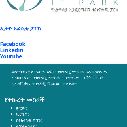
ኢትዮ አይሲቲ ፓርክ
Facebook
Linkedin
Youtube
መንግስት የቀድሞው የሳይንስና ቴክኖሎጂ ሚኒስቴር እና የመገናኛና
ኢንፎርሜሽን ቴክኖሎጂ ሚኒስቴርን በማዋሃድ በ2011 ዓ.ም
የኢኖቬሽንና ቴክኖሎጂ ሚኒስቴር ተቋቋመ፡፡
የትኩረት መስኮች
ምርምር
ኢኖቬሽን
የቴክኖሎጂ ሽግግር
ዲጂታላይዜሽን