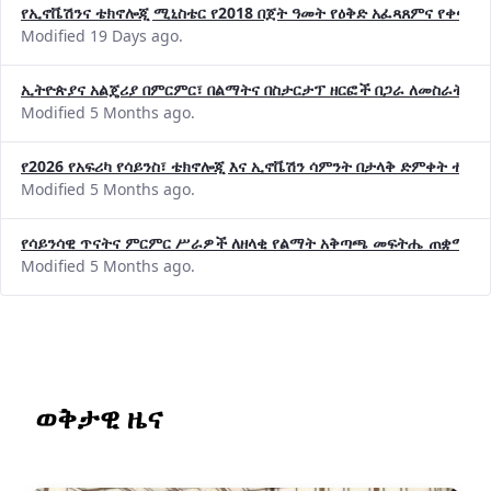
Modified 19 Days ago.
ኢትዮጵያና አልጄሪያ በምርምር፣ በልማትና በስታርታፕ ዘርፎች በጋራ ለመስራት መከሩ
Modified 5 Months ago.
የ2026 የአፍሪካ የሳይንስ፣ ቴክኖሎጂ እና ኢኖቬሽን ሳምንት በታላቅ ድምቀት ተጠና
Modified 5 Months ago.
የሳይንሳዊ ጥናትና ምርምር ሥራዎች ለዘላቂ የልማት አቅጣጫ መፍትሔ ጠቋሚ መ
Modified 5 Months ago.
ወቅታዊ ዜና