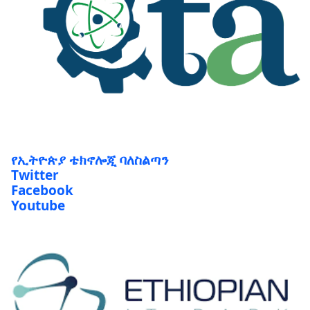
የኢትዮጵያ ቴክኖሎጂ ባለስልጣን
Twitter
Facebook
Youtube