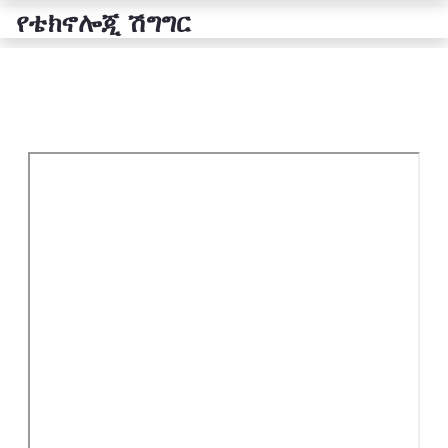
የቴክኖሎጂ ሽግግር