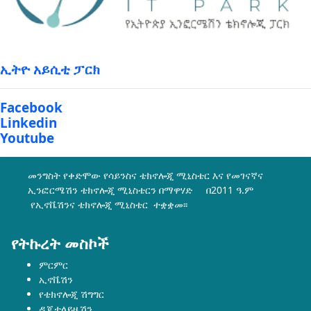
ኢትዮ አይሲቲ ፓርክ
Facebook
Linkedin
Youtube
መንግስት የቀድሞው የሳይንስና ቴክኖሎጂ ሚኒስቴር እና የመገናኛና
ኢንፎርሜሽን ቴክኖሎጂ ሚኒስቴርን በማዋሃድ በ2011 ዓ.ም
የኢኖቬሽንና ቴክኖሎጂ ሚኒስቴር ተቋቋመ፡፡
የትኩረት መስኮች
ምርምር
ኢኖቬሽን
የቴክኖሎጂ ሽግግር
ዲጂታላይዜሽን