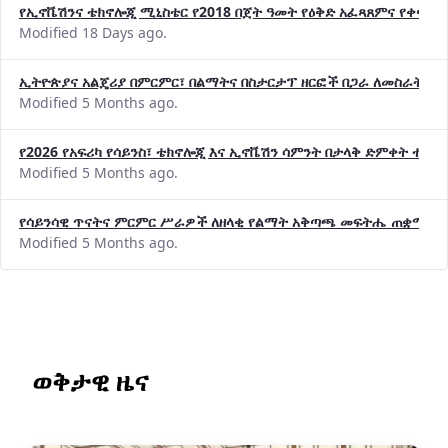
የኢኖቬሽንና ቴክኖሎጂ ሚኒስቴር የ2018 በጀት ዓመት የዕቅድ አፈጻጸምና የቀጣይ 
Modified 18 Days ago.
ኢትዮጵያና አልጄሪያ በምርምር፣ በልማትና በስታርታፕ ዘርፎች በጋራ ለመስራት መከሩ
Modified 5 Months ago.
የ2026 የአፍሪካ የሳይንስ፣ ቴክኖሎጂ እና ኢኖቬሽን ሳምንት በታላቅ ድምቀት ተጠና
Modified 5 Months ago.
የሳይንሳዊ ጥናትና ምርምር ሥራዎች ለዘላቂ የልማት አቅጣጫ መፍትሔ ጠቋሚ መ
Modified 5 Months ago.
ወቅታዊ ዜና