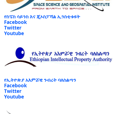
የስፔስ ሳይንስ እና ጂኦስፓሻል ኢንስቲቱዩት
Facebook
Twitter
Youtube
የኢትዮጵያ አእምሯዊ ንብረት ባለስልጣን
Facebook
Twitter
Youtube