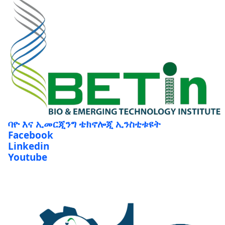
ባዮ እና ኢመርጂንግ ቴክኖሎጂ ኢንስቲቱዩት
Facebook
Linkedin
Youtube