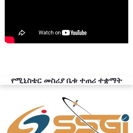
የሚኒስቴር መስሪያ ቤቱ ተጠሪ ተቋማት