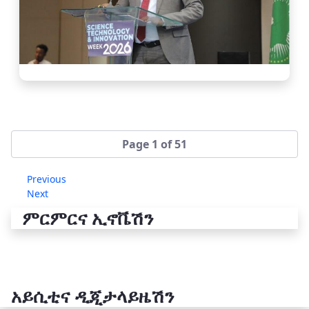
Page 1 of 51
Previous
Next
ምርምርና ኢኖቬሽን
አይሲቲና ዲጂታላይዜሽን