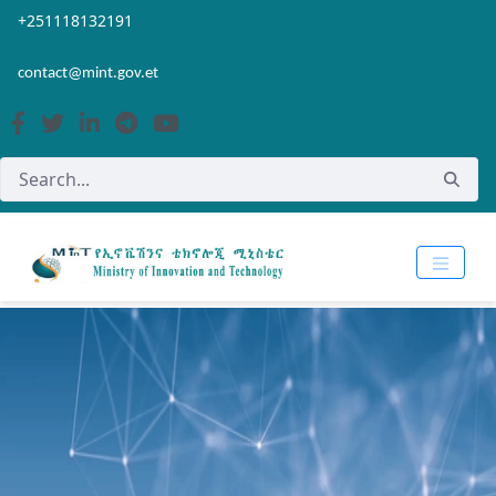
Skip to Main Content
Open Accessibility Menu
+251118132191
contact@mint.gov.et