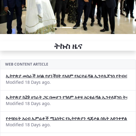
ትኩስ ዜና
WEB CONTENT ARTICLE
ኢትዮጵያ መስራች አባል የሆነችበት የአለም የአርተፊሻል ኢንተሊጀንስ የትብብር ድርጅት (
Modified 18 Days ago.
ኢትዮጵያ ከ29 ሀገራት ጋር በመሆን የዓለም አቀፍ አርቴፊሻል ኢንተለጀንስ ትብብ
Modified 18 Days ago.
የተባበሩት አረብ ኤምሬቶች ሚኒስትር የኢትዮጵያን ዲጂታል ስኬት አድንቀዋል —የ
Modified 18 Days ago.