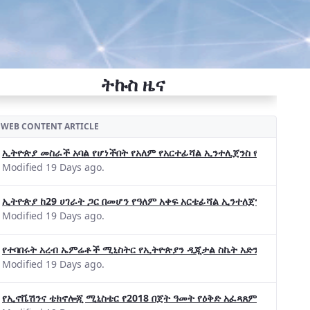
ትኩስ ዜና
WEB CONTENT ARTICLE
ኢትዮጵያ መስራች አባል የሆነችበት የአለም የአርተፊሻል ኢንተሊጀንስ የትብብር ድርጅት (Wo
Modified 19 Days ago.
ኢትዮጵያ ከ29 ሀገራት ጋር በመሆን የዓለም አቀፍ አርቴፊሻል ኢንተለጀንስ ትብብር 
Modified 19 Days ago.
የተባበሩት አረብ ኤምሬቶች ሚኒስትር የኢትዮጵያን ዲጂታል ስኬት አድንቀዋል —የኢት
Modified 19 Days ago.
የኢኖቬሽንና ቴክኖሎጂ ሚኒስቴር የ2018 በጀት ዓመት የዕቅድ አፈጻጸምና የቀጣይ አቅ