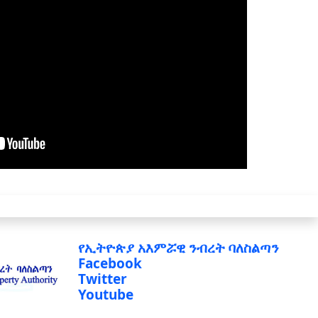
የኢትዮጵያ አእምሯዊ ንብረት ባለስልጣን
Facebook
Twitter
Youtube