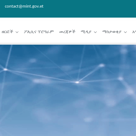
contact@mint.gov.et
ዘርፎች
ፖሊሲና ፕሮግራም
መረጃዎች
ሚዲያ
ማስታወቂያ
አ