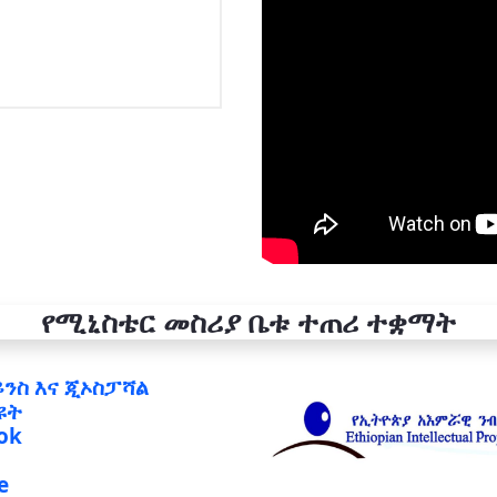
የሚኒስቴር መስሪያ ቤቱ ተጠሪ ተቋማት
ይንስ እና ጂኦስፓሻል
ዩት
ok
e