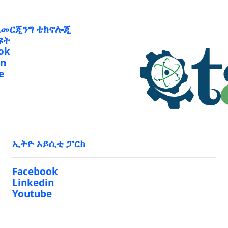
ኢመርጂንግ ቴክኖሎጂ
ዩት
ok
in
e
ኢትዮ አይሲቲ ፓርክ
Facebook
Linkedin
Youtube