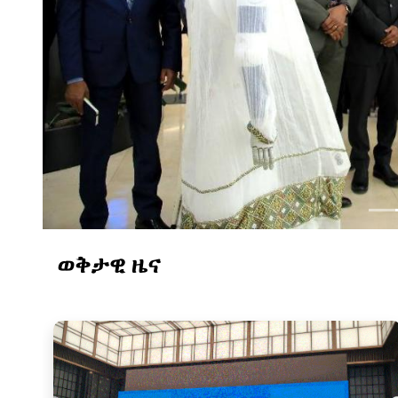
ወቅታዊ ዜና