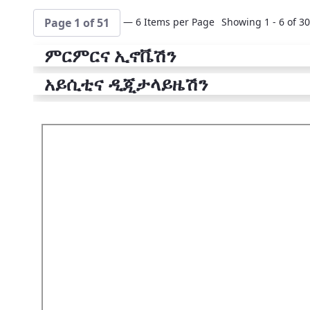
— 6 Items per Page
Showing 1 - 6 of 30
Page 1 of 51
ምርምርና ኢኖቬሽን
አይሲቲና ዲጂታላይዜሽን