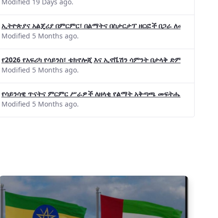
Modified 19 Days ago.
ኢትዮጵያና አልጄሪያ በምርምር፣ በልማትና በስታርታፕ ዘርፎች በጋራ ለመስራት መከሩ፡፡
Modified 5 Months ago.
የ2026 የአፍሪካ የሳይንስ፣ ቴክኖሎጂ እና ኢኖቬሽን ሳምንት በታላቅ ድምቀት ተጠናቀቀ
Modified 5 Months ago.
የሳይንሳዊ ጥናትና ምርምር ሥራዎች ለዘላቂ የልማት አቅጣጫ መፍትሔ ጠቋሚ መሆና
Modified 5 Months ago.