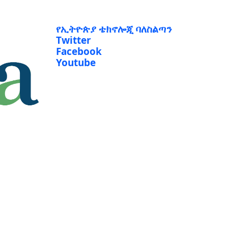
የኢትዮጵያ ቴክኖሎጂ ባለስልጣን
Twitter
Facebook
Youtube