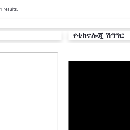
1 results.
የቴክኖሎጂ ሽግግር