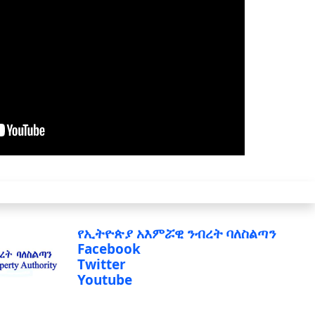
የኢትዮጵያ አእምሯዊ ንብረት ባለስልጣን
Facebook
Twitter
Youtube