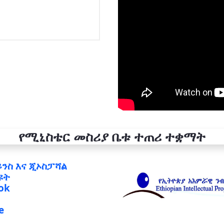
የሚኒስቴር መስሪያ ቤቱ ተጠሪ ተቋማት
ይንስ እና ጂኦስፓሻል
ዩት
ok
e