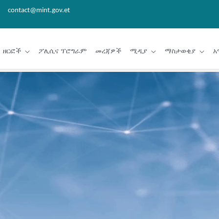
contact@mint.gov.et
ዘርፎች
ፖሊሲና ፕሮግራም
መረጃዎች
ሚዲያ
ማስታወቂያ
አ