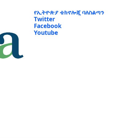
የኢትዮጵያ ቴክኖሎጂ ባለስልጣን
Twitter
Facebook
Youtube