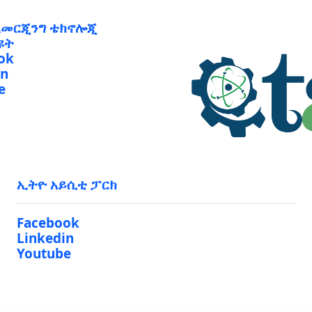
ኢመርጂንግ ቴክኖሎጂ
ዩት
ok
in
e
ኢትዮ አይሲቲ ፓርክ
Facebook
Linkedin
Youtube