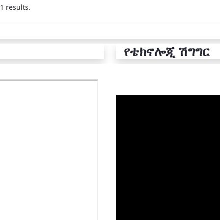
1 results.
የቴክኖሎጂ ሽግግር