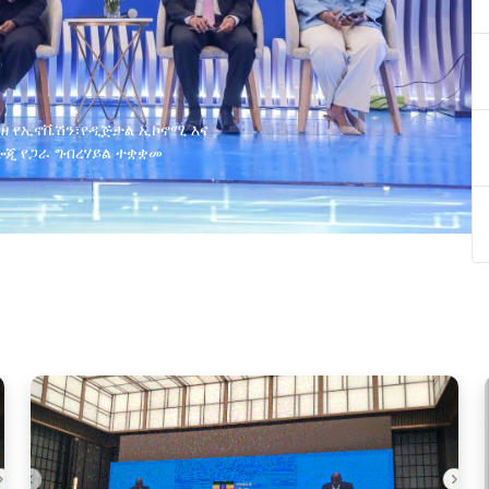
ያዘ የኢኖቬሽን፣የዲጅታል ኢኮኖሚ እና
ጂ የጋራ ግብረሃይል ተቋቋመ