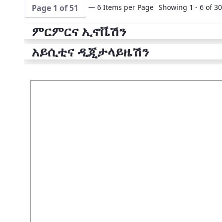
— 6 Items per Page
Showing 1 - 6 of 30
Page 1 of 51
ምርምርና ኢኖቬሽን
አይሲቲና ዲጂታላይዜሽን