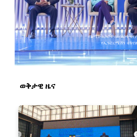
የልማት አጋሮች በአባልነት የየ
የኢንፎርሜሽን ቴክኖሎ
ወቅታዊ ዜና