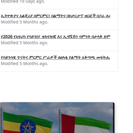
Modified 19 Days ago.
ኢትዮጵያና አልጄሪያ በምርምር፣ በልማትና በስታርታፕ ዘርፎች በጋራ ለመስራት መከሩ፡፡
Modified 5 Months ago.
የ2026 የአፍሪካ የሳይንስ፣ ቴክኖሎጂ እና ኢኖቬሽን ሳምንት በታላቅ ድምቀት ተጠናቀቀ
Modified 5 Months ago.
የሳይንሳዊ ጥናትና ምርምር ሥራዎች ለዘላቂ የልማት አቅጣጫ መፍትሔ ጠቋሚ መሆና
Modified 5 Months ago.