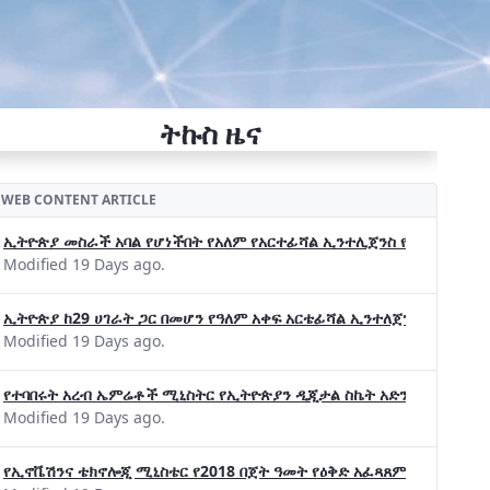
ትኩስ ዜና
WEB CONTENT ARTICLE
ኢትዮጵያ መስራች አባል የሆነችበት የአለም የአርተፊሻል ኢንተሊጀንስ የትብብር ድርጅት (Wo
Modified 19 Days ago.
ኢትዮጵያ ከ29 ሀገራት ጋር በመሆን የዓለም አቀፍ አርቴፊሻል ኢንተለጀንስ ትብብር 
Modified 19 Days ago.
የተባበሩት አረብ ኤምሬቶች ሚኒስትር የኢትዮጵያን ዲጂታል ስኬት አድንቀዋል —የኢት
Modified 19 Days ago.
የኢኖቬሽንና ቴክኖሎጂ ሚኒስቴር የ2018 በጀት ዓመት የዕቅድ አፈጻጸምና የቀጣይ አቅ