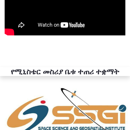
የሚኒስቴር መስሪያ ቤቱ ተጠሪ ተቋማት