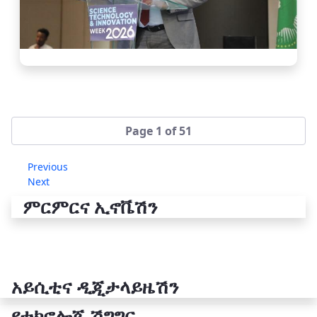
Page 1 of 51
Previous
Next
ምርምርና ኢኖቬሽን
አይሲቲና ዲጂታላይዜሽን
የቴክኖሎጂ ሽግግር