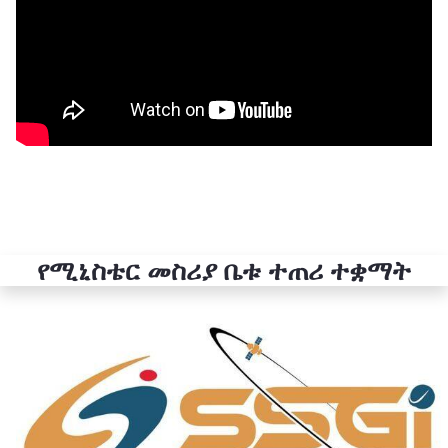
የሚኒስቴር መስሪያ ቤቱ ተጠሪ ተቋማት