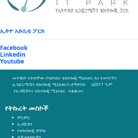
ኢትዮ አይሲቲ ፓርክ
Facebook
Linkedin
Youtube
መንግስት የቀድሞው የሳይንስና ቴክኖሎጂ ሚኒስቴር እና የመገናኛና
ኢንፎርሜሽን ቴክኖሎጂ ሚኒስቴርን በማዋሃድ በ2011 ዓ.ም
የኢኖቬሽንና ቴክኖሎጂ ሚኒስቴር ተቋቋመ፡፡
የትኩረት መስኮች
ምርምር
ኢኖቬሽን
የቴክኖሎጂ ሽግግር
ዲጂታላይዜሽን