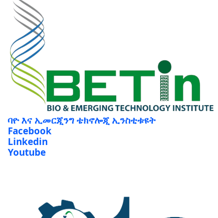
ባዮ እና ኢመርጂንግ ቴክኖሎጂ ኢንስቲቱዩት
Facebook
Linkedin
Youtube