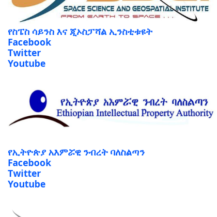
የስፔስ ሳይንስ እና ጂኦስፓሻል ኢንስቲቱዩት
Facebook
Twitter
Youtube
የኢትዮጵያ አእምሯዊ ንብረት ባለስልጣን
Facebook
Twitter
Youtube