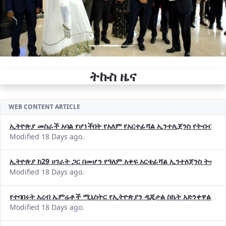
ትኩስ ዜና
WEB CONTENT ARTICLE
ኢትዮጵያ መስራች አባል የሆነችበት የአለም የአርተፊሻል ኢንተሊጀንስ የትብብር ድርጅት (
Modified 18 Days ago.
ኢትዮጵያ ከ29 ሀገራት ጋር በመሆን የዓለም አቀፍ አርቴፊሻል ኢንተለጀንስ ትብብ
Modified 18 Days ago.
የተባበሩት አረብ ኤምሬቶች ሚኒስትር የኢትዮጵያን ዲጂታል ስኬት አድንቀዋል —የ
Modified 18 Days ago.