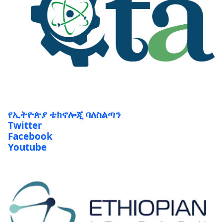
የኢትዮጵያ ቴክኖሎጂ ባለስልጣን
Twitter
Facebook
Youtube