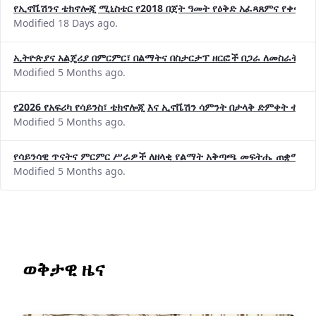
የኢኖቬሽንና ቴክኖሎጂ ሚኒስቴር የ2018 በጀት ዓመት የዕቅድ አፈጻጸምና የቀጣይ 
Modified 18 Days ago.
ኢትዮጵያና አልጄሪያ በምርምር፣ በልማትና በስታርታፕ ዘርፎች በጋራ ለመስራት መከሩ
Modified 5 Months ago.
የ2026 የአፍሪካ የሳይንስ፣ ቴክኖሎጂ እና ኢኖቬሽን ሳምንት በታላቅ ድምቀት ተጠና
Modified 5 Months ago.
የሳይንሳዊ ጥናትና ምርምር ሥራዎች ለዘላቂ የልማት አቅጣጫ መፍትሔ ጠቋሚ መ
Modified 5 Months ago.
ወቅታዊ ዜና