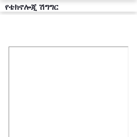
የቴክኖሎጂ ሽግግር