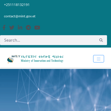
Skip to Main Content
Open Accessibility Menu
+251118132191
contact@mint.gov.et