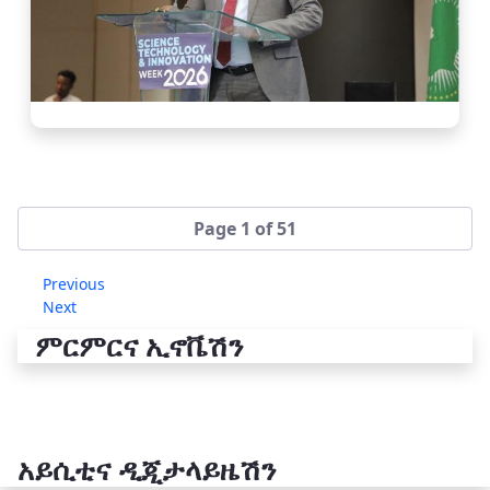
Page 1 of 51
Previous
Next
ምርምርና ኢኖቬሽን
አይሲቲና ዲጂታላይዜሽን