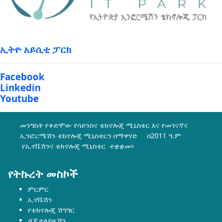
ኢትዮ አይሲቲ ፓርክ
Facebook
Linkedin
Youtube
መንግስት የቀድሞው የሳይንስና ቴክኖሎጂ ሚኒስቴር እና የመገናኛና
ኢንፎርሜሽን ቴክኖሎጂ ሚኒስቴርን በማዋሃድ በ2011 ዓ.ም
የኢኖቬሽንና ቴክኖሎጂ ሚኒስቴር ተቋቋመ፡፡
የትኩረት መስኮች
ምርምር
ኢኖቬሽን
የቴክኖሎጂ ሽግግር
ዲጂታላይዜሽን