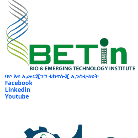
ባዮ እና ኢመርጂንግ ቴክኖሎጂ ኢንስቲቱዩት
Facebook
Linkedin
Youtube