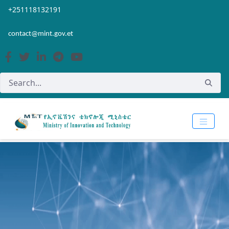
Skip to Main Content
Open Accessibility Menu
+251118132191
contact@mint.gov.et