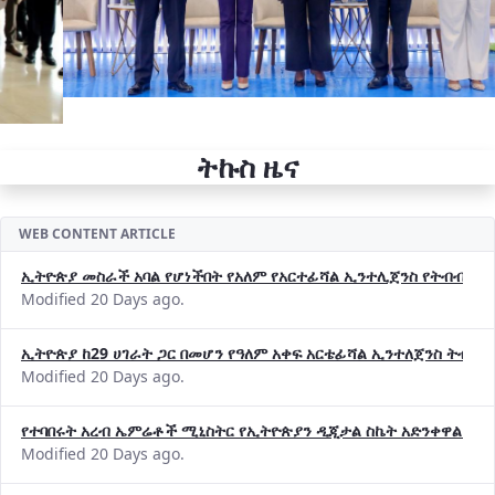
ትኩስ ዜና
WEB CONTENT ARTICLE
ኢትዮጵያ መስራች አባል የሆነችበት የአለም የአርተፊሻል ኢንተሊጀንስ የትብብር ድርጅት (
Modified 20 Days ago.
ኢትዮጵያ ከ29 ሀገራት ጋር በመሆን የዓለም አቀፍ አርቴፊሻል ኢንተለጀንስ ትብብ
Modified 20 Days ago.
የተባበሩት አረብ ኤምሬቶች ሚኒስትር የኢትዮጵያን ዲጂታል ስኬት አድንቀዋል —የ
Modified 20 Days ago.
የኢኖቬሽንና ቴክኖሎጂ ሚኒስቴር የ2018 በጀት ዓመት የዕቅድ አፈጻጸምና የቀጣይ 