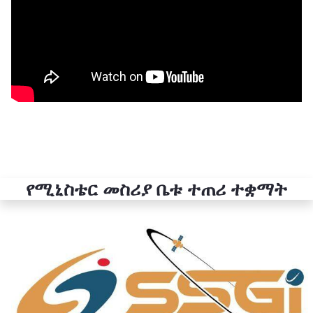
የሚኒስቴር መስሪያ ቤቱ ተጠሪ ተቋማት