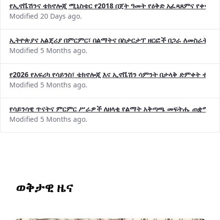
Modified 20 Days ago.
ኢትዮጵያና አልጄሪያ በምርምር፣ በልማትና በስታርታፕ ዘርፎች በጋራ ለመስራት መከሩ
Modified 5 Months ago.
የ2026 የአፍሪካ የሳይንስ፣ ቴክኖሎጂ እና ኢኖቬሽን ሳምንት በታላቅ ድምቀት ተጠና
Modified 5 Months ago.
የሳይንሳዊ ጥናትና ምርምር ሥራዎች ለዘላቂ የልማት አቅጣጫ መፍትሔ ጠቋሚ መ
Modified 5 Months ago.
ወቅታዊ ዜና