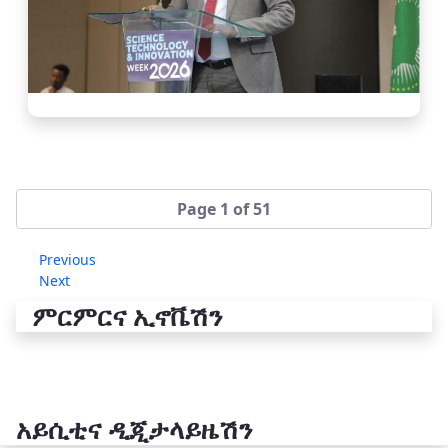
Page 1 of 51
Previous
Next
ምርምርና ኢኖቬሽን
አይሲቲና ዲጂታላይዜሽን
የቴክኖሎጂ ሽግግር