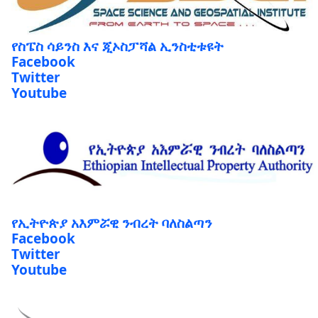
የስፔስ ሳይንስ እና ጂኦስፓሻል ኢንስቲቱዩት
Facebook
Twitter
Youtube
የኢትዮጵያ አእምሯዊ ንብረት ባለስልጣን
Facebook
Twitter
Youtube