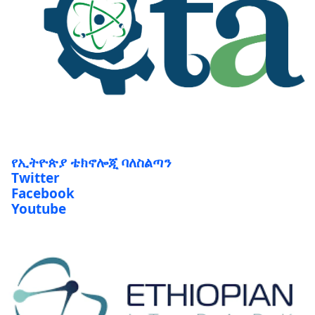
የኢትዮጵያ ቴክኖሎጂ ባለስልጣን
Twitter
Facebook
Youtube