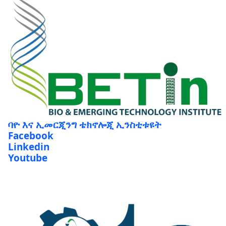
ባዮ እና ኢመርጂንግ ቴክኖሎጂ ኢንስቲቱዩት
Facebook
Linkedin
Youtube