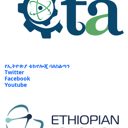
የኢትዮጵያ ቴክኖሎጂ ባለስልጣን
Twitter
Facebook
Youtube