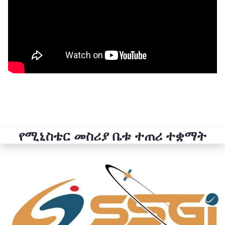
የሚኒስቴር መስሪያ ቤቱ ተጠሪ ተቋማት