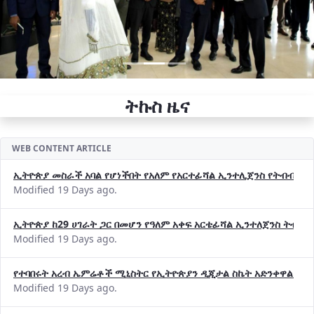
ትኩስ ዜና
WEB CONTENT ARTICLE
ኢትዮጵያ መስራች አባል የሆነችበት የአለም የአርተፊሻል ኢንተሊጀንስ የትብብር ድርጅት (
Modified 19 Days ago.
ኢትዮጵያ ከ29 ሀገራት ጋር በመሆን የዓለም አቀፍ አርቴፊሻል ኢንተለጀንስ ትብብ
Modified 19 Days ago.
የተባበሩት አረብ ኤምሬቶች ሚኒስትር የኢትዮጵያን ዲጂታል ስኬት አድንቀዋል —የ
Modified 19 Days ago.