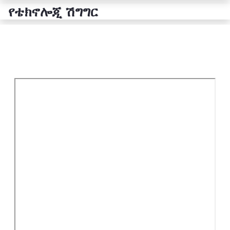
የቴክኖሎጂ ሽግግር