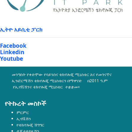
ኢትዮ አይሲቲ ፓርክ
Facebook
Linkedin
Youtube
መንግስት የቀድሞው የሳይንስና ቴክኖሎጂ ሚኒስቴር እና የመገናኛና
ኢንፎርሜሽን ቴክኖሎጂ ሚኒስቴርን በማዋሃድ በ2011 ዓ.ም
የኢኖቬሽንና ቴክኖሎጂ ሚኒስቴር ተቋቋመ፡፡
የትኩረት መስኮች
ምርምር
ኢኖቬሽን
የቴክኖሎጂ ሽግግር
ዲጂታላይዜሽን