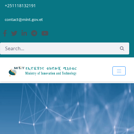
Skip to Main Content
Open Accessibility Menu
+251118132191
contact@mint.gov.et