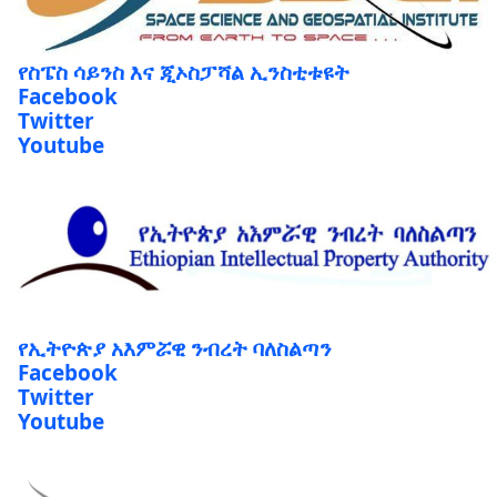
የስፔስ ሳይንስ እና ጂኦስፓሻል ኢንስቲቱዩት
Facebook
Twitter
Youtube
የኢትዮጵያ አእምሯዊ ንብረት ባለስልጣን
Facebook
Twitter
Youtube