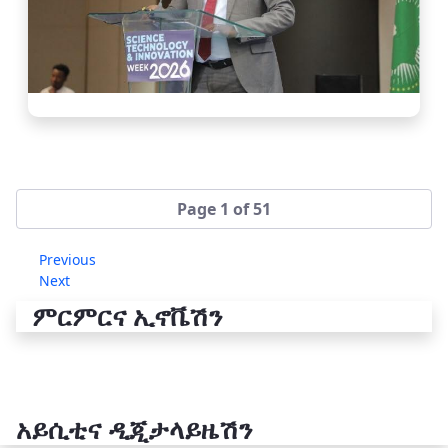
Page 1 of 51
Previous
Next
ምርምርና ኢኖቬሽን
አይሲቲና ዲጂታላይዜሽን