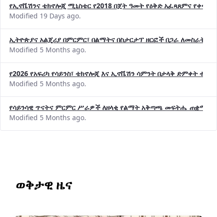
የኢኖቬሽንና ቴክኖሎጂ ሚኒስቴር የ2018 በጀት ዓመት የዕቅድ አፈጻጸምና የቀጣይ 
Modified 19 Days ago.
ኢትዮጵያና አልጄሪያ በምርምር፣ በልማትና በስታርታፕ ዘርፎች በጋራ ለመስራት መከሩ
Modified 5 Months ago.
የ2026 የአፍሪካ የሳይንስ፣ ቴክኖሎጂ እና ኢኖቬሽን ሳምንት በታላቅ ድምቀት ተጠና
Modified 5 Months ago.
የሳይንሳዊ ጥናትና ምርምር ሥራዎች ለዘላቂ የልማት አቅጣጫ መፍትሔ ጠቋሚ መ
Modified 5 Months ago.
ወቅታዊ ዜና