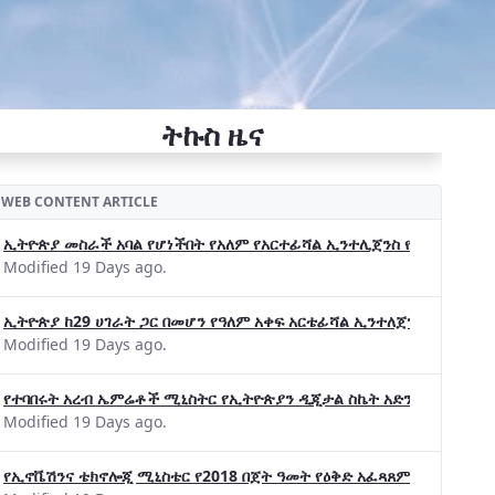
ትኩስ ዜና
WEB CONTENT ARTICLE
ኢትዮጵያ መስራች አባል የሆነችበት የአለም የአርተፊሻል ኢንተሊጀንስ የትብብር ድርጅት (Wo
Modified 19 Days ago.
ኢትዮጵያ ከ29 ሀገራት ጋር በመሆን የዓለም አቀፍ አርቴፊሻል ኢንተለጀንስ ትብብር 
Modified 19 Days ago.
የተባበሩት አረብ ኤምሬቶች ሚኒስትር የኢትዮጵያን ዲጂታል ስኬት አድንቀዋል —የኢት
Modified 19 Days ago.
የኢኖቬሽንና ቴክኖሎጂ ሚኒስቴር የ2018 በጀት ዓመት የዕቅድ አፈጻጸምና የቀጣይ አቅ