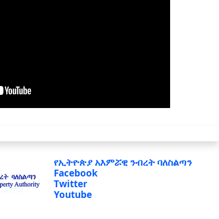
የኢትዮጵያ አእምሯዊ ንብረት ባለስልጣን
Facebook
Twitter
Youtube