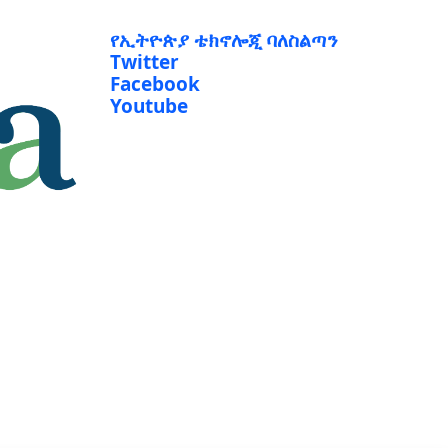
የኢትዮጵያ ቴክኖሎጂ ባለስልጣን
Twitter
Facebook
Youtube