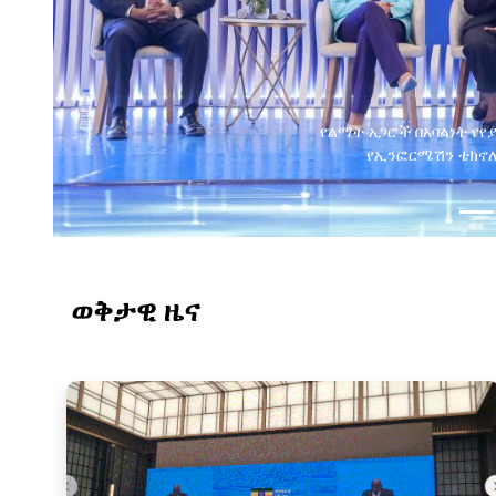
የልማት አጋሮች በአባልነት የየ
የኢንፎርሜሽን ቴክኖሎ
ወቅታዊ ዜና