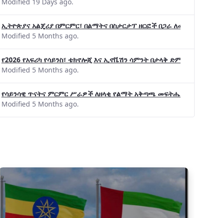
Modified 19 Days ago.
ኢትዮጵያና አልጄሪያ በምርምር፣ በልማትና በስታርታፕ ዘርፎች በጋራ ለመስራት መከሩ፡፡
Modified 5 Months ago.
የ2026 የአፍሪካ የሳይንስ፣ ቴክኖሎጂ እና ኢኖቬሽን ሳምንት በታላቅ ድምቀት ተጠናቀቀ
Modified 5 Months ago.
የሳይንሳዊ ጥናትና ምርምር ሥራዎች ለዘላቂ የልማት አቅጣጫ መፍትሔ ጠቋሚ መሆና
Modified 5 Months ago.