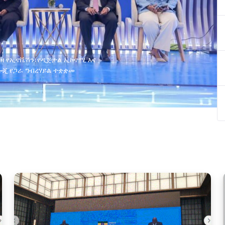
ያዘ የኢኖቬሽን፣የዲጅታል ኢኮኖሚ እና
ጂ የጋራ ግብረሃይል ተቋቋመ