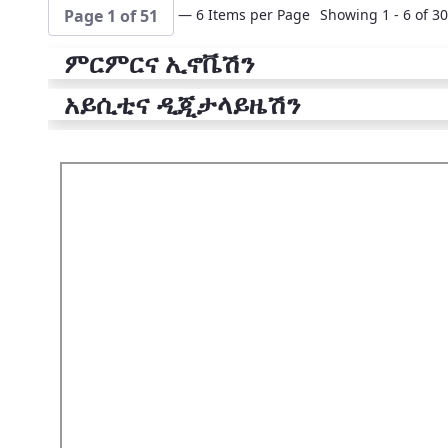
— 6 Items per Page
Showing 1 - 6 of 30
Page 1 of 51
ምርምርና ኢኖቬሽን
አይሲቲና ዲጂታላይዜሽን