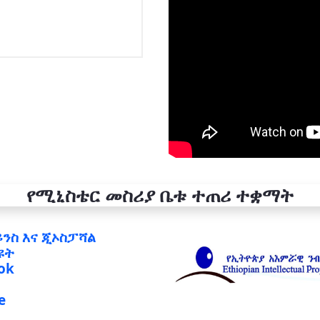
የሚኒስቴር መስሪያ ቤቱ ተጠሪ ተቋማት
ይንስ እና ጂኦስፓሻል
ዩት
ok
e