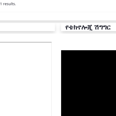
1 results.
የቴክኖሎጂ ሽግግር