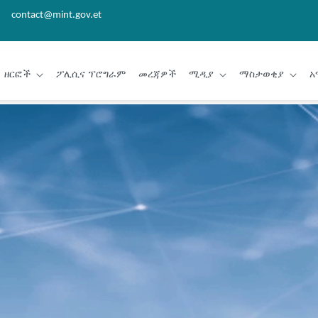
contact@mint.gov.et
ዘርፎች
ፖሊሲና ፕሮግራም
መረጃዎች
ሚዲያ
ማስታወቂያ
አ