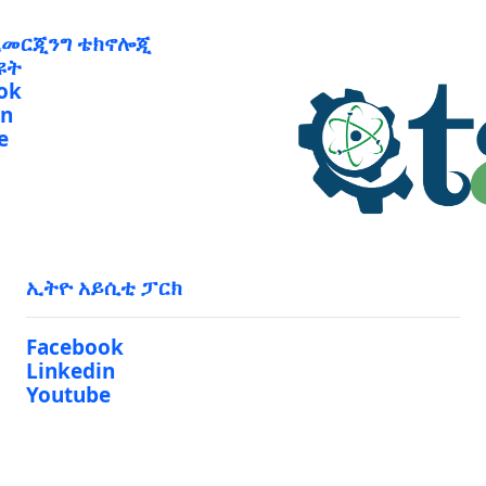
ኢመርጂንግ ቴክኖሎጂ
ዩት
ok
in
e
ኢትዮ አይሲቲ ፓርክ
Facebook
Linkedin
Youtube