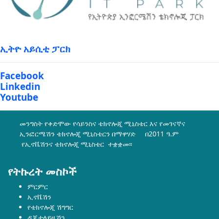
ኢትዮ አይሲቲ ፓርክ
Facebook
Linkedin
Youtube
መንግስት የቀድሞው የሳይንስና ቴክኖሎጂ ሚኒስቴር እና የመገናኛና
ኢንፎርሜሽን ቴክኖሎጂ ሚኒስቴርን በማዋሃድ በ2011 ዓ.ም
የኢኖቬሽንና ቴክኖሎጂ ሚኒስቴር ተቋቋመ፡፡
የትኩረት መስኮች
ምርምር
ኢኖቬሽን
የቴክኖሎጂ ሽግግር
ዲጂታላይዜሽን