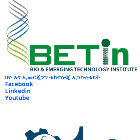
ባዮ እና ኢመርጂንግ ቴክኖሎጂ ኢንስቲቱዩት
Facebook
Linkedin
Youtube