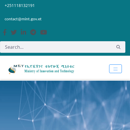
Skip to Main Content
Open Accessibility Menu
+251118132191
contact@mint.gov.et