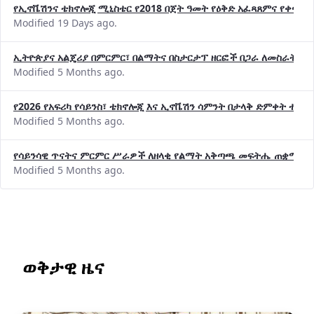
የኢኖቬሽንና ቴክኖሎጂ ሚኒስቴር የ2018 በጀት ዓመት የዕቅድ አፈጻጸምና የቀጣይ 
Modified 19 Days ago.
ኢትዮጵያና አልጄሪያ በምርምር፣ በልማትና በስታርታፕ ዘርፎች በጋራ ለመስራት መከሩ
Modified 5 Months ago.
የ2026 የአፍሪካ የሳይንስ፣ ቴክኖሎጂ እና ኢኖቬሽን ሳምንት በታላቅ ድምቀት ተጠና
Modified 5 Months ago.
የሳይንሳዊ ጥናትና ምርምር ሥራዎች ለዘላቂ የልማት አቅጣጫ መፍትሔ ጠቋሚ መ
Modified 5 Months ago.
ወቅታዊ ዜና