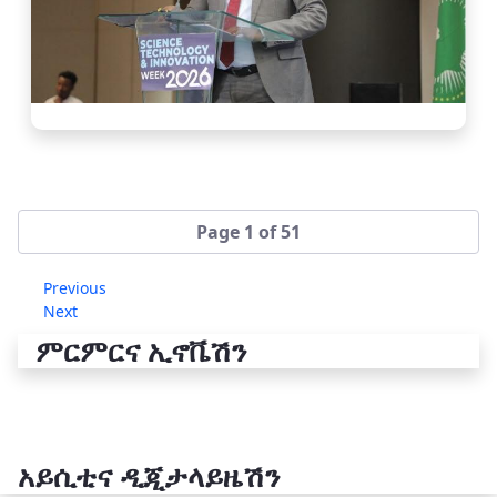
Page 1 of 51
Previous
Next
ምርምርና ኢኖቬሽን
አይሲቲና ዲጂታላይዜሽን