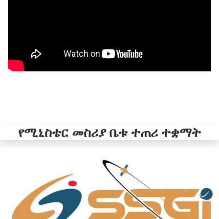
የሚኒስቴር መስሪያ ቤቱ ተጠሪ ተቋማት