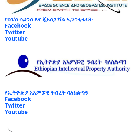
የስፔስ ሳይንስ እና ጂኦስፓሻል ኢንስቲቱዩት
Facebook
Twitter
Youtube
የኢትዮጵያ አእምሯዊ ንብረት ባለስልጣን
Facebook
Twitter
Youtube