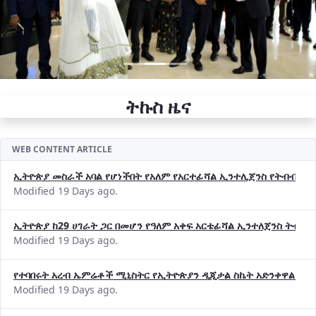
ትኩስ ዜና
WEB CONTENT ARTICLE
ኢትዮጵያ መስራች አባል የሆነችበት የአለም የአርተፊሻል ኢንተሊጀንስ የትብብር ድርጅት (
Modified 19 Days ago.
ኢትዮጵያ ከ29 ሀገራት ጋር በመሆን የዓለም አቀፍ አርቴፊሻል ኢንተለጀንስ ትብብ
Modified 19 Days ago.
የተባበሩት አረብ ኤምሬቶች ሚኒስትር የኢትዮጵያን ዲጂታል ስኬት አድንቀዋል —የ
Modified 19 Days ago.