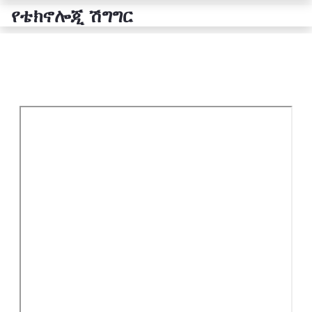
የቴክኖሎጂ ሽግግር