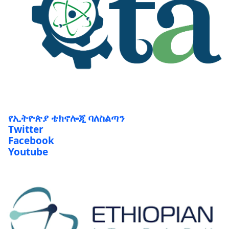
የኢትዮጵያ ቴክኖሎጂ ባለስልጣን
Twitter
Facebook
Youtube