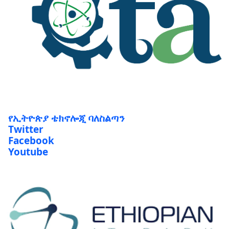
የኢትዮጵያ ቴክኖሎጂ ባለስልጣን
Twitter
Facebook
Youtube