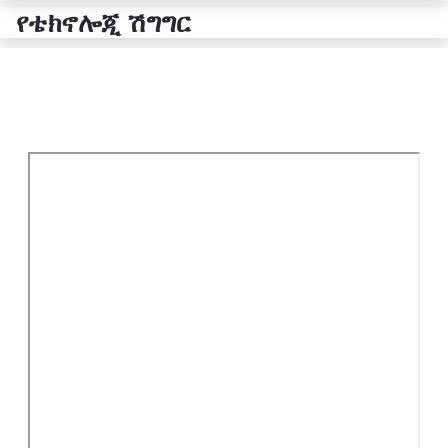
የቴክኖሎጂ ሽግግር