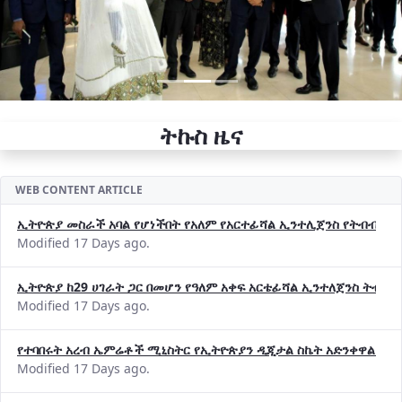
ትኩስ ዜና
WEB CONTENT ARTICLE
ኢትዮጵያ መስራች አባል የሆነችበት የአለም የአርተፊሻል ኢንተሊጀንስ የትብብር ድርጅት (
Modified 17 Days ago.
ኢትዮጵያ ከ29 ሀገራት ጋር በመሆን የዓለም አቀፍ አርቴፊሻል ኢንተለጀንስ ትብብ
Modified 17 Days ago.
የተባበሩት አረብ ኤምሬቶች ሚኒስትር የኢትዮጵያን ዲጂታል ስኬት አድንቀዋል —የ
Modified 17 Days ago.