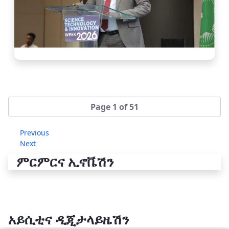
Page 1 of 51
Previous
Next
ምርምርና ኢኖቬሽን
አይሲቲና ዲጂታላይዜሽን