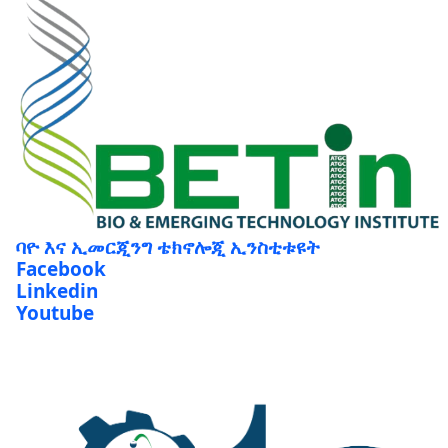
ባዮ እና ኢመርጂንግ ቴክኖሎጂ ኢንስቲቱዩት
Facebook
Linkedin
Youtube