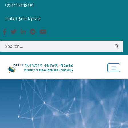
Skip to Main Content
Open Accessibility Menu
+251118132191
contact@mint.gov.et