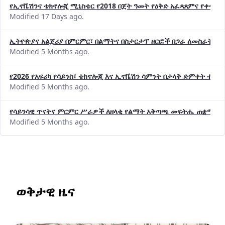
የኢኖቬሽንና ቴክኖሎጂ ሚኒስቴር የ2018 በጀት ዓመት የዕቅድ አፈጻጸምና የቀጣይ 
Modified 17 Days ago.
ኢትዮጵያና አልጄሪያ በምርምር፣ በልማትና በስታርታፕ ዘርፎች በጋራ ለመስራት መከሩ
Modified 5 Months ago.
የ2026 የአፍሪካ የሳይንስ፣ ቴክኖሎጂ እና ኢኖቬሽን ሳምንት በታላቅ ድምቀት ተጠና
Modified 5 Months ago.
የሳይንሳዊ ጥናትና ምርምር ሥራዎች ለዘላቂ የልማት አቅጣጫ መፍትሔ ጠቋሚ መ
Modified 5 Months ago.
ወቅታዊ ዜና