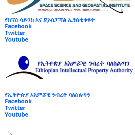
የስፔስ ሳይንስ እና ጂኦስፓሻል ኢንስቲቱዩት
Facebook
Twitter
Youtube
የኢትዮጵያ አእምሯዊ ንብረት ባለስልጣን
Facebook
Twitter
Youtube