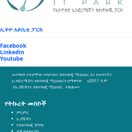
ኢትዮ አይሲቲ ፓርክ
Facebook
Linkedin
Youtube
መንግስት የቀድሞው የሳይንስና ቴክኖሎጂ ሚኒስቴር እና የመገናኛና
ኢንፎርሜሽን ቴክኖሎጂ ሚኒስቴርን በማዋሃድ በ2011 ዓ.ም
የኢኖቬሽንና ቴክኖሎጂ ሚኒስቴር ተቋቋመ፡፡
የትኩረት መስኮች
ምርምር
ኢኖቬሽን
የቴክኖሎጂ ሽግግር
ዲጂታላይዜሽን