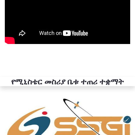
የሚኒስቴር መስሪያ ቤቱ ተጠሪ ተቋማት