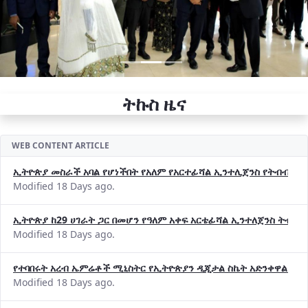
ትኩስ ዜና
WEB CONTENT ARTICLE
ኢትዮጵያ መስራች አባል የሆነችበት የአለም የአርተፊሻል ኢንተሊጀንስ የትብብር ድርጅት (
Modified 18 Days ago.
ኢትዮጵያ ከ29 ሀገራት ጋር በመሆን የዓለም አቀፍ አርቴፊሻል ኢንተለጀንስ ትብብ
Modified 18 Days ago.
የተባበሩት አረብ ኤምሬቶች ሚኒስትር የኢትዮጵያን ዲጂታል ስኬት አድንቀዋል —የ
Modified 18 Days ago.