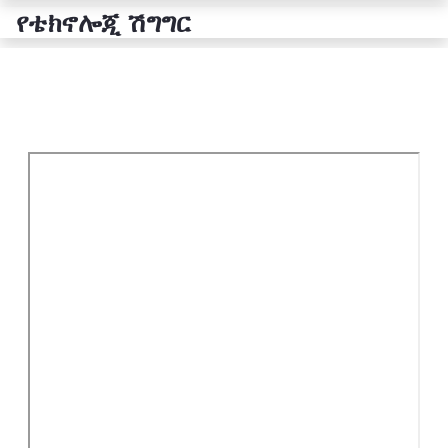
የቴክኖሎጂ ሽግግር