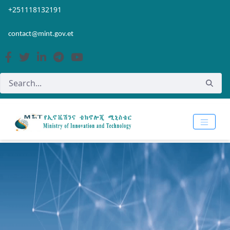
Skip to Main Content
Open Accessibility Menu
+251118132191
contact@mint.gov.et