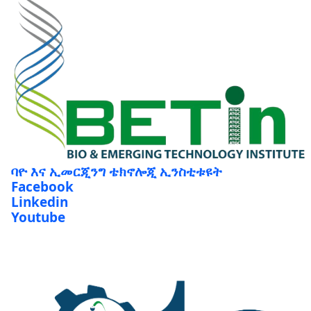
ባዮ እና ኢመርጂንግ ቴክኖሎጂ ኢንስቲቱዩት
Facebook
Linkedin
Youtube