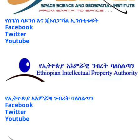
የስፔስ ሳይንስ እና ጂኦስፓሻል ኢንስቲቱዩት
Facebook
Twitter
Youtube
የኢትዮጵያ አእምሯዊ ንብረት ባለስልጣን
Facebook
Twitter
Youtube