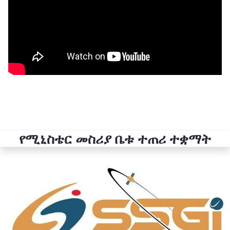
የሚኒስቴር መስሪያ ቤቱ ተጠሪ ተቋማት