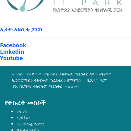
ኢትዮ አይሲቲ ፓርክ
Facebook
Linkedin
Youtube
መንግስት የቀድሞው የሳይንስና ቴክኖሎጂ ሚኒስቴር እና የመገናኛና
ኢንፎርሜሽን ቴክኖሎጂ ሚኒስቴርን በማዋሃድ በ2011 ዓ.ም
የኢኖቬሽንና ቴክኖሎጂ ሚኒስቴር ተቋቋመ፡፡
የትኩረት መስኮች
ምርምር
ኢኖቬሽን
የቴክኖሎጂ ሽግግር
ዲጂታላይዜሽን