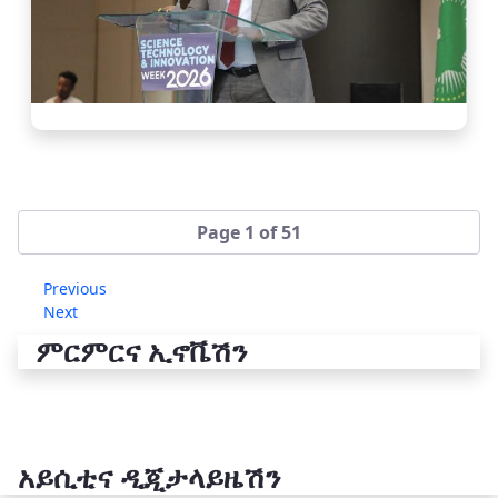
Page 1 of 51
Previous
Next
ምርምርና ኢኖቬሽን
አይሲቲና ዲጂታላይዜሽን