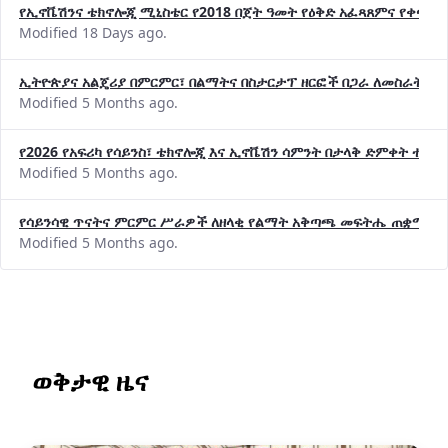
የኢኖቬሽንና ቴክኖሎጂ ሚኒስቴር የ2018 በጀት ዓመት የዕቅድ አፈጻጸምና የቀጣይ 
Modified 18 Days ago.
ኢትዮጵያና አልጄሪያ በምርምር፣ በልማትና በስታርታፕ ዘርፎች በጋራ ለመስራት መከሩ
Modified 5 Months ago.
የ2026 የአፍሪካ የሳይንስ፣ ቴክኖሎጂ እና ኢኖቬሽን ሳምንት በታላቅ ድምቀት ተጠና
Modified 5 Months ago.
የሳይንሳዊ ጥናትና ምርምር ሥራዎች ለዘላቂ የልማት አቅጣጫ መፍትሔ ጠቋሚ መ
Modified 5 Months ago.
ወቅታዊ ዜና