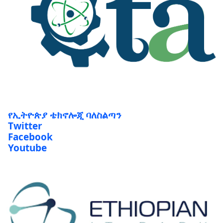
የኢትዮጵያ ቴክኖሎጂ ባለስልጣን
Twitter
Facebook
Youtube