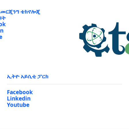
ኢመርጂንግ ቴክኖሎጂ
ዩት
ok
in
e
ኢትዮ አይሲቲ ፓርክ
Facebook
Linkedin
Youtube