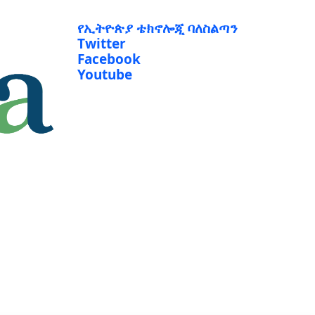
የኢትዮጵያ ቴክኖሎጂ ባለስልጣን
Twitter
Facebook
Youtube