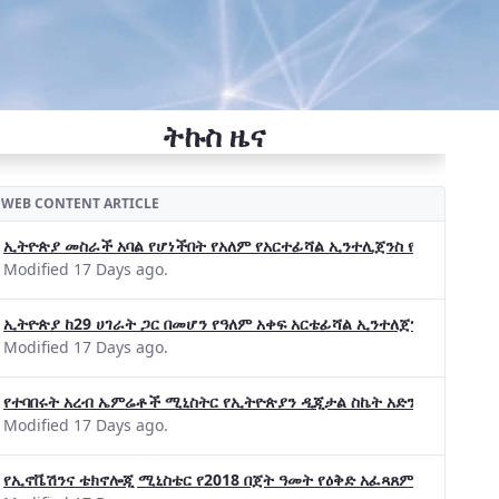
ትኩስ ዜና
WEB CONTENT ARTICLE
ኢትዮጵያ መስራች አባል የሆነችበት የአለም የአርተፊሻል ኢንተሊጀንስ የትብብር ድርጅት (Wo
Modified 17 Days ago.
ኢትዮጵያ ከ29 ሀገራት ጋር በመሆን የዓለም አቀፍ አርቴፊሻል ኢንተለጀንስ ትብብር 
Modified 17 Days ago.
የተባበሩት አረብ ኤምሬቶች ሚኒስትር የኢትዮጵያን ዲጂታል ስኬት አድንቀዋል —የኢት
Modified 17 Days ago.
የኢኖቬሽንና ቴክኖሎጂ ሚኒስቴር የ2018 በጀት ዓመት የዕቅድ አፈጻጸምና የቀጣይ አቅ