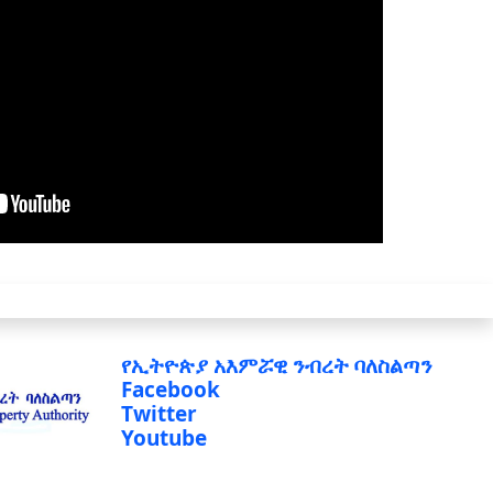
የኢትዮጵያ አእምሯዊ ንብረት ባለስልጣን
Facebook
Twitter
Youtube