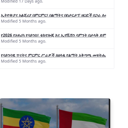
Modified 17 Days ago.
ኢትዮጵያና አልጄሪያ በምርምር፣ በልማትና በስታርታፕ ዘርፎች በጋራ ለመስራት መከሩ፡፡
Modified 5 Months ago.
የ2026 የአፍሪካ የሳይንስ፣ ቴክኖሎጂ እና ኢኖቬሽን ሳምንት በታላቅ ድምቀት ተጠናቀቀ
Modified 5 Months ago.
የሳይንሳዊ ጥናትና ምርምር ሥራዎች ለዘላቂ የልማት አቅጣጫ መፍትሔ ጠቋሚ መሆና
Modified 5 Months ago.