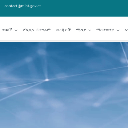
contact@mint.gov.et
ዘርፎች
ፖሊሲና ፕሮግራም
መረጃዎች
ሚዲያ
ማስታወቂያ
አ