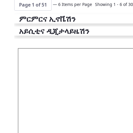
— 6 Items per Page
Showing 1 - 6 of 30
Page 1 of 51
ምርምርና ኢኖቬሽን
አይሲቲና ዲጂታላይዜሽን