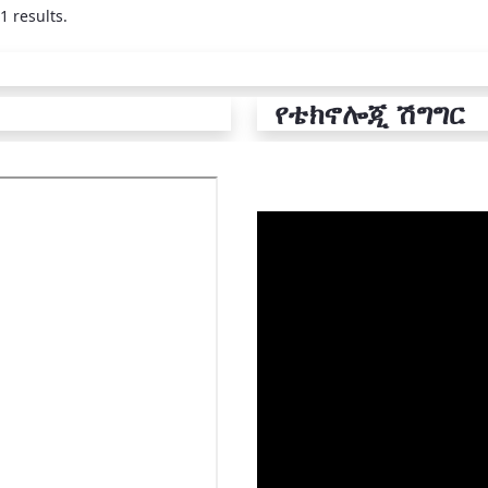
1 results.
የቴክኖሎጂ ሽግግር