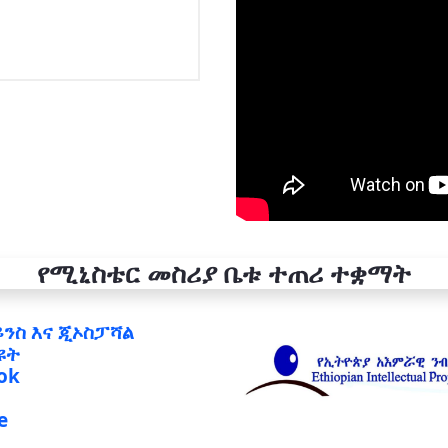
የሚኒስቴር መስሪያ ቤቱ ተጠሪ ተቋማት
ይንስ እና ጂኦስፓሻል
ዩት
ok
e