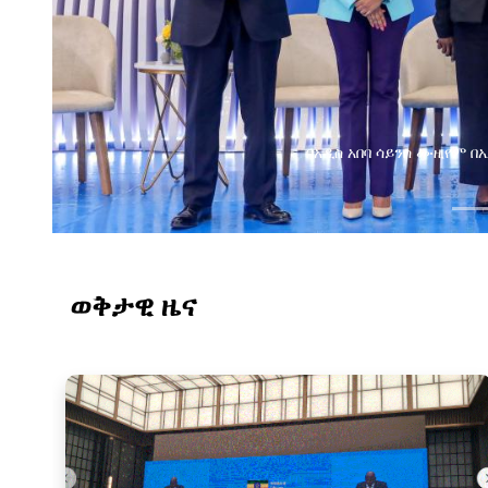
በአዲስ አበባ ሳይንስ ሙዚየም 
ወቅታዊ ዜና