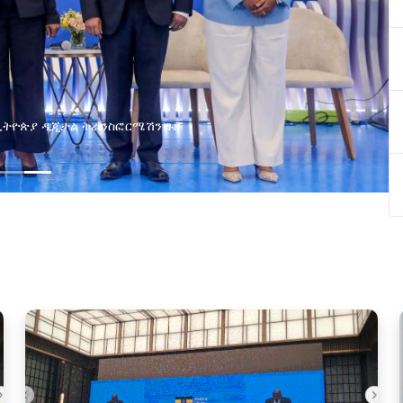
በኢትዮጵያ ዲጂታል ትራንስፎርሜሽን ጉዞ