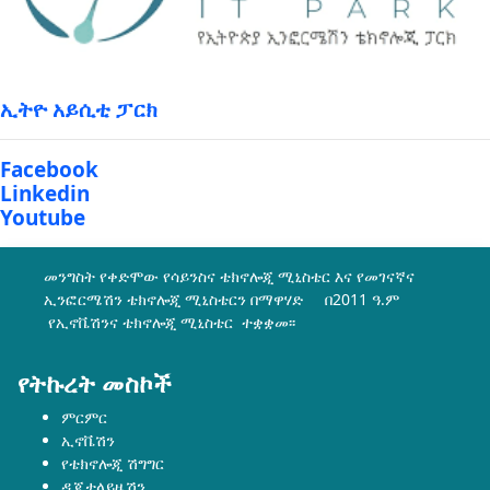
ኢትዮ አይሲቲ ፓርክ
Facebook
Linkedin
Youtube
መንግስት የቀድሞው የሳይንስና ቴክኖሎጂ ሚኒስቴር እና የመገናኛና
ኢንፎርሜሽን ቴክኖሎጂ ሚኒስቴርን በማዋሃድ በ2011 ዓ.ም
የኢኖቬሽንና ቴክኖሎጂ ሚኒስቴር ተቋቋመ፡፡
የትኩረት መስኮች
ምርምር
ኢኖቬሽን
የቴክኖሎጂ ሽግግር
ዲጂታላይዜሽን