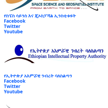
የስፔስ ሳይንስ እና ጂኦስፓሻል ኢንስቲቱዩት
Facebook
Twitter
Youtube
የኢትዮጵያ አእምሯዊ ንብረት ባለስልጣን
Facebook
Twitter
Youtube