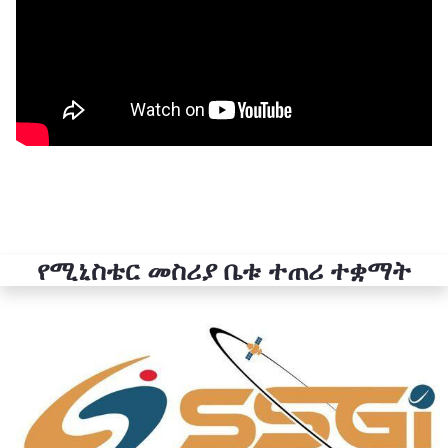
የሚኒስቴር መስሪያ ቤቱ ተጠሪ ተቋማት