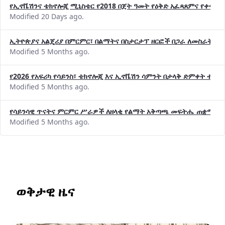
የኢኖቬሽንና ቴክኖሎጂ ሚኒስቴር የ2018 በጀት ዓመት የዕቅድ አፈጻጸምና የቀጣይ 
Modified 20 Days ago.
ኢትዮጵያና አልጄሪያ በምርምር፣ በልማትና በስታርታፕ ዘርፎች በጋራ ለመስራት መከሩ
Modified 5 Months ago.
የ2026 የአፍሪካ የሳይንስ፣ ቴክኖሎጂ እና ኢኖቬሽን ሳምንት በታላቅ ድምቀት ተጠና
Modified 5 Months ago.
የሳይንሳዊ ጥናትና ምርምር ሥራዎች ለዘላቂ የልማት አቅጣጫ መፍትሔ ጠቋሚ መ
Modified 5 Months ago.
ወቅታዊ ዜና