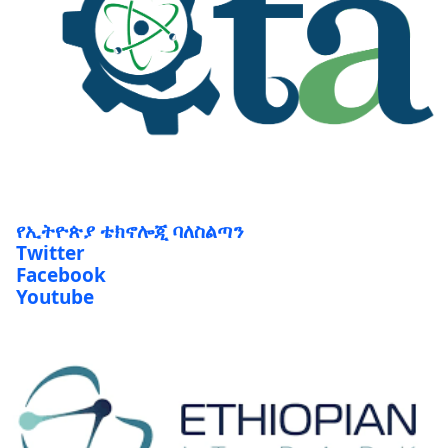
የኢትዮጵያ ቴክኖሎጂ ባለስልጣን
Twitter
Facebook
Youtube