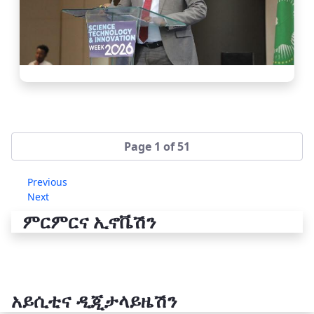
Page 1 of 51
Previous
Next
ምርምርና ኢኖቬሽን
አይሲቲና ዲጂታላይዜሽን