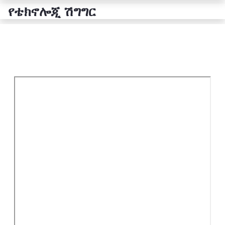
የቴክኖሎጂ ሽግግር