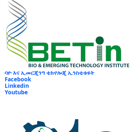
ባዮ እና ኢመርጂንግ ቴክኖሎጂ ኢንስቲቱዩት
Facebook
Linkedin
Youtube