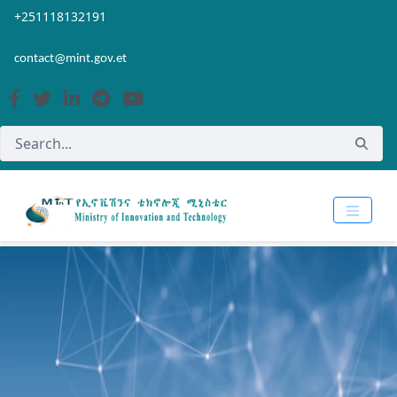
Skip to Main Content
Open Accessibility Menu
+251118132191
contact@mint.gov.et