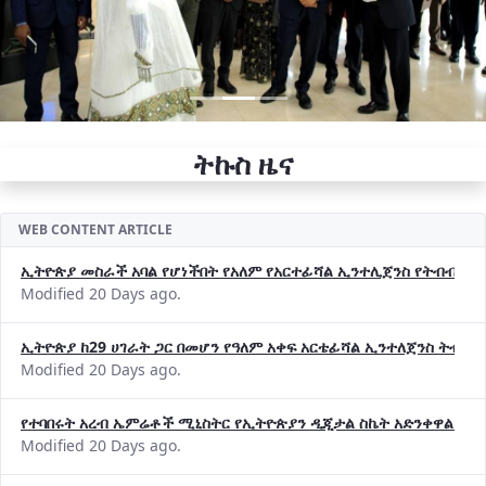
ትኩስ ዜና
WEB CONTENT ARTICLE
ኢትዮጵያ መስራች አባል የሆነችበት የአለም የአርተፊሻል ኢንተሊጀንስ የትብብር ድርጅት (
Modified 20 Days ago.
ኢትዮጵያ ከ29 ሀገራት ጋር በመሆን የዓለም አቀፍ አርቴፊሻል ኢንተለጀንስ ትብብ
Modified 20 Days ago.
የተባበሩት አረብ ኤምሬቶች ሚኒስትር የኢትዮጵያን ዲጂታል ስኬት አድንቀዋል —የ
Modified 20 Days ago.