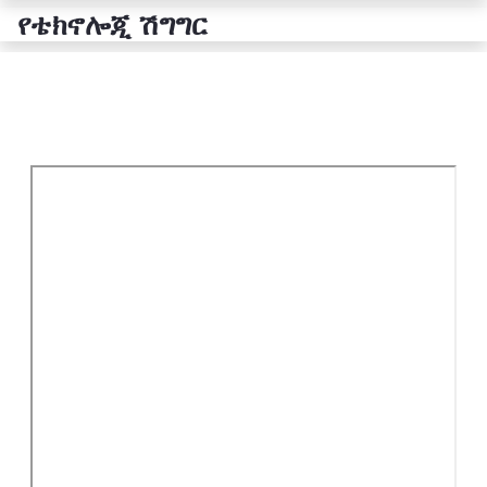
የቴክኖሎጂ ሽግግር