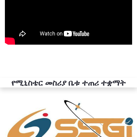
የሚኒስቴር መስሪያ ቤቱ ተጠሪ ተቋማት