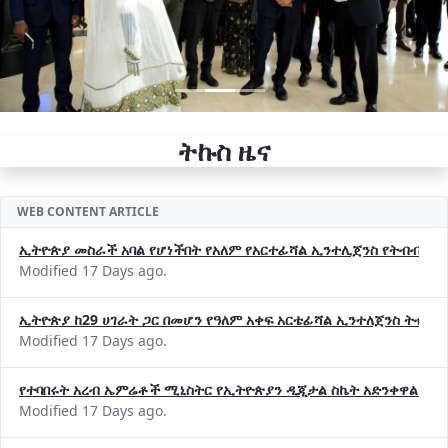
ትኩስ ዜና
WEB CONTENT ARTICLE
ኢትዮጵያ መስራች አባል የሆነችበት የአለም የአርተፊሻል ኢንተሊጀንስ የትብብር ድርጅት (
Modified 17 Days ago.
ኢትዮጵያ ከ29 ሀገራት ጋር በመሆን የዓለም አቀፍ አርቴፊሻል ኢንተለጀንስ ትብብ
Modified 17 Days ago.
የተባበሩት አረብ ኤምሬቶች ሚኒስትር የኢትዮጵያን ዲጂታል ስኬት አድንቀዋል —የ
Modified 17 Days ago.