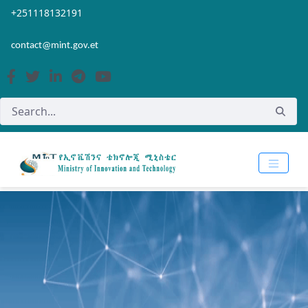
Skip to Main Content
Open Accessibility Menu
+251118132191
contact@mint.gov.et