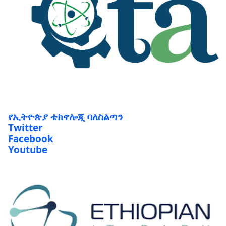
የኢትዮጵያ ቴክኖሎጂ ባለስልጣን
Twitter
Facebook
Youtube