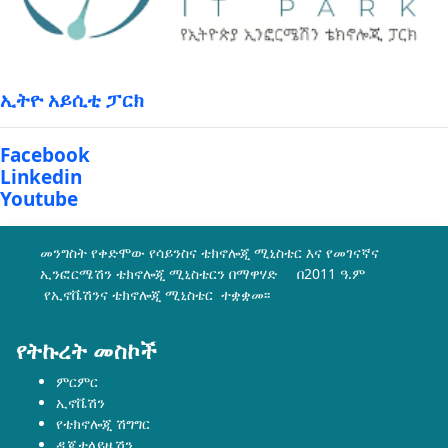
ኢትዮ አይሲቲ ፓርክ
Facebook
Linkedin
Youtube
መንግስት የቀድሞው የሳይንስና ቴክኖሎጂ ሚኒስቴር እና የመገናኛና
ኢንፎርሜሽን ቴክኖሎጂ ሚኒስቴርን በማዋሃድ በ2011 ዓ.ም
የኢኖቬሽንና ቴክኖሎጂ ሚኒስቴር ተቋቋመ፡፡
የትኩረት መስኮች
ምርምር
ኢኖቬሽን
የቴክኖሎጂ ሽግግር
ዲጂታላይዜሽን