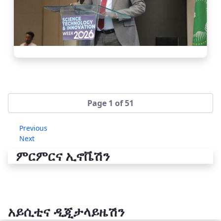
Page 1 of 51
Previous
Next
ምርምርና ኢኖቬሽን
አይሲቲና ዲጂታላይዜሽን