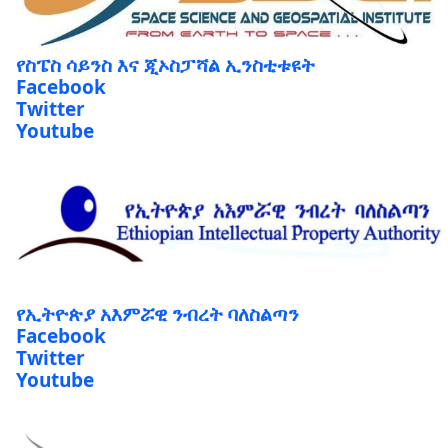
የስፔስ ሳይንስ እና ጂኦስፓሻል ኢንስቲቱዩት
Facebook
Twitter
Youtube
የኢትዮጵያ አእምሯዊ ንብረት ባለስልጣን
Facebook
Twitter
Youtube