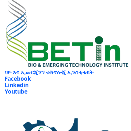
ባዮ እና ኢመርጂንግ ቴክኖሎጂ ኢንስቲቱዩት
Facebook
Linkedin
Youtube