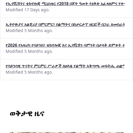
የኢኖቬሽንና ቴክኖሎጂ ሚኒስቴር የ2018 በጀት ዓመት የዕቅድ አፈጻጸምና የቀጣይ 
Modified 17 Days ago.
ኢትዮጵያና አልጄሪያ በምርምር፣ በልማትና በስታርታፕ ዘርፎች በጋራ ለመስራት መከሩ
Modified 5 Months ago.
የ2026 የአፍሪካ የሳይንስ፣ ቴክኖሎጂ እና ኢኖቬሽን ሳምንት በታላቅ ድምቀት ተጠና
Modified 5 Months ago.
የሳይንሳዊ ጥናትና ምርምር ሥራዎች ለዘላቂ የልማት አቅጣጫ መፍትሔ ጠቋሚ መ
Modified 5 Months ago.
ወቅታዊ ዜና