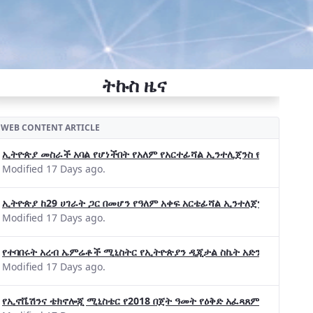
ትኩስ ዜና
WEB CONTENT ARTICLE
ኢትዮጵያ መስራች አባል የሆነችበት የአለም የአርተፊሻል ኢንተሊጀንስ የትብብር ድርጅት (Wo
Modified 17 Days ago.
ኢትዮጵያ ከ29 ሀገራት ጋር በመሆን የዓለም አቀፍ አርቴፊሻል ኢንተለጀንስ ትብብር 
Modified 17 Days ago.
የተባበሩት አረብ ኤምሬቶች ሚኒስትር የኢትዮጵያን ዲጂታል ስኬት አድንቀዋል —የኢት
Modified 17 Days ago.
የኢኖቬሽንና ቴክኖሎጂ ሚኒስቴር የ2018 በጀት ዓመት የዕቅድ አፈጻጸምና የቀጣይ አቅ