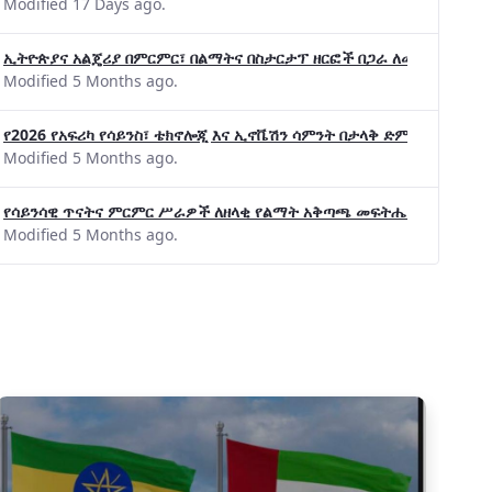
Modified 17 Days ago.
ኢትዮጵያና አልጄሪያ በምርምር፣ በልማትና በስታርታፕ ዘርፎች በጋራ ለመስራት መከሩ፡፡
Modified 5 Months ago.
የ2026 የአፍሪካ የሳይንስ፣ ቴክኖሎጂ እና ኢኖቬሽን ሳምንት በታላቅ ድምቀት ተጠናቀቀ
Modified 5 Months ago.
የሳይንሳዊ ጥናትና ምርምር ሥራዎች ለዘላቂ የልማት አቅጣጫ መፍትሔ ጠቋሚ መሆና
Modified 5 Months ago.