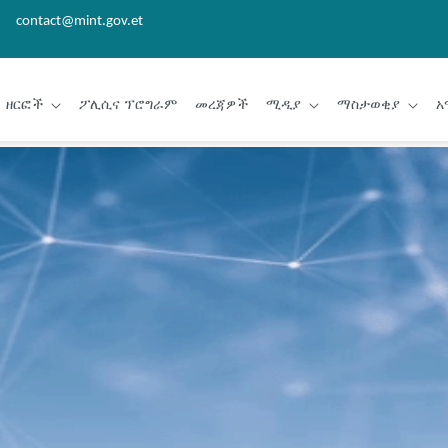
contact@mint.gov.et
ዘርፎች
ፖሊሲና ፕሮግራም
መረጃዎች
ሚዲያ
ማስታወቂያ
አ