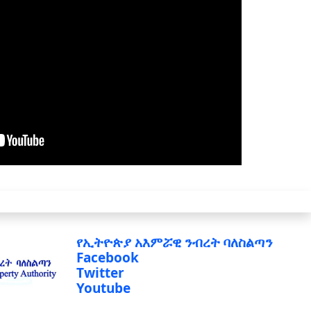
የኢትዮጵያ አእምሯዊ ንብረት ባለስልጣን
Facebook
Twitter
Youtube