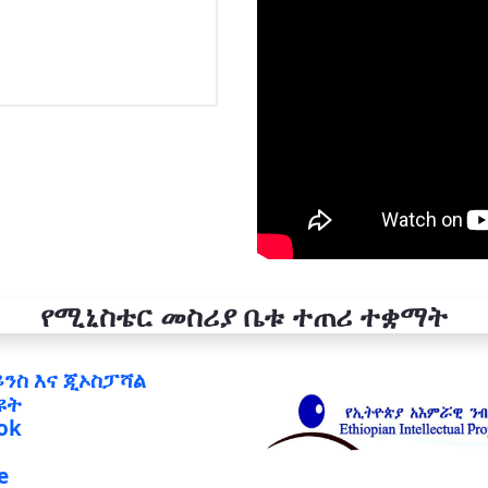
የሚኒስቴር መስሪያ ቤቱ ተጠሪ ተቋማት
ይንስ እና ጂኦስፓሻል
ዩት
ok
e