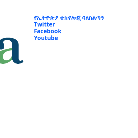
የኢትዮጵያ ቴክኖሎጂ ባለስልጣን
Twitter
Facebook
Youtube