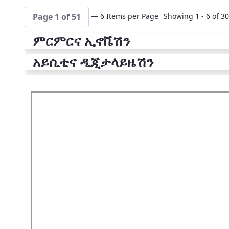
— 6 Items per Page
Showing 1 - 6 of 30
Page 1 of 51
ምርምርና ኢኖቬሽን
አይሲቲና ዲጂታላይዜሽን