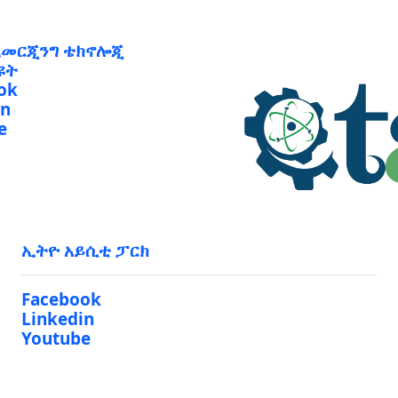
ኢመርጂንግ ቴክኖሎጂ
ዩት
ok
in
e
ኢትዮ አይሲቲ ፓርክ
Facebook
Linkedin
Youtube