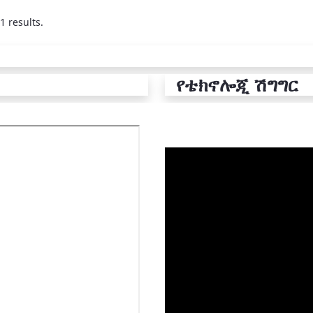
1 results.
የቴክኖሎጂ ሽግግር