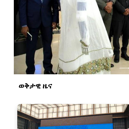
ወቅታዊ ዜና