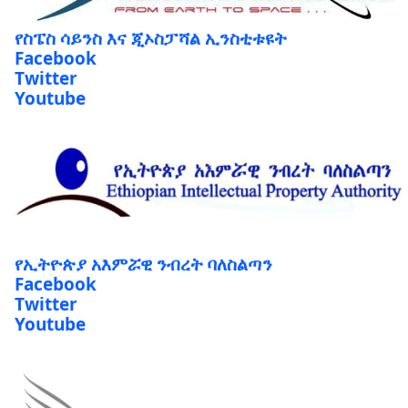
የስፔስ ሳይንስ እና ጂኦስፓሻል ኢንስቲቱዩት
Facebook
Twitter
Youtube
የኢትዮጵያ አእምሯዊ ንብረት ባለስልጣን
Facebook
Twitter
Youtube