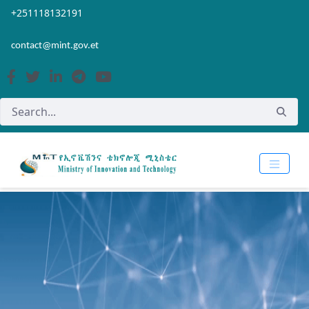
Skip to Main Content
Open Accessibility Menu
+251118132191
contact@mint.gov.et