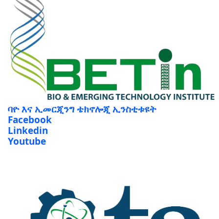
ባዮ እና ኢመርጂንግ ቴክኖሎጂ ኢንስቲቱዩት
Facebook
Linkedin
Youtube