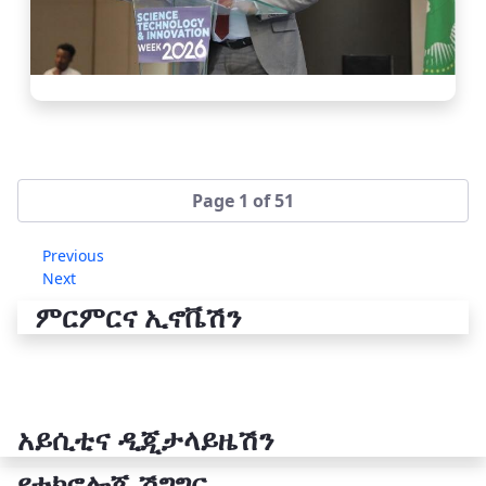
Page 1 of 51
Previous
Next
ምርምርና ኢኖቬሽን
አይሲቲና ዲጂታላይዜሽን
የቴክኖሎጂ ሽግግር