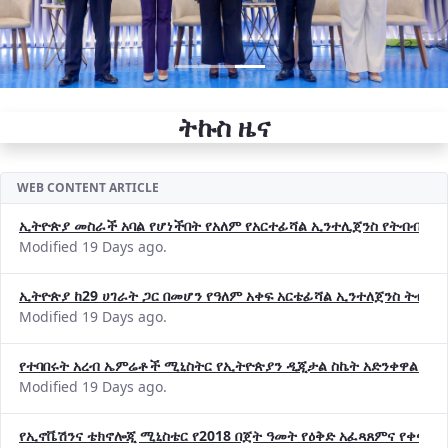
ትኩስ ዜና
WEB CONTENT ARTICLE
ኢትዮጵያ መስራች አባል የሆነችበት የአለም የአርተፊሻል ኢንተሊጀንስ የትብብር ድርጅት (
Modified 19 Days ago.
ኢትዮጵያ ከ29 ሀገራት ጋር በመሆን የዓለም አቀፍ አርቴፊሻል ኢንተለጀንስ ትብብ
Modified 19 Days ago.
የተባበሩት አረብ ኤምሬቶች ሚኒስትር የኢትዮጵያን ዲጂታል ስኬት አድንቀዋል —የ
Modified 19 Days ago.
የኢኖቬሽንና ቴክኖሎጂ ሚኒስቴር የ2018 በጀት ዓመት የዕቅድ አፈጻጸምና የቀጣይ 