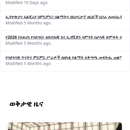
Modified 19 Days ago.
ኢትዮጵያና አልጄሪያ በምርምር፣ በልማትና በስታርታፕ ዘርፎች በጋራ ለመስራት መከሩ
Modified 5 Months ago.
የ2026 የአፍሪካ የሳይንስ፣ ቴክኖሎጂ እና ኢኖቬሽን ሳምንት በታላቅ ድምቀት ተጠና
Modified 5 Months ago.
የሳይንሳዊ ጥናትና ምርምር ሥራዎች ለዘላቂ የልማት አቅጣጫ መፍትሔ ጠቋሚ መ
Modified 5 Months ago.
ወቅታዊ ዜና