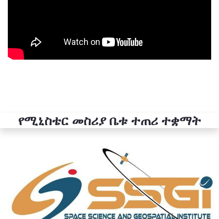
የሚኒስቴር መስሪያ ቤቱ ተጠሪ ተቋማት