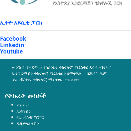
ኢትዮ አይሲቲ ፓርክ
Facebook
Linkedin
Youtube
መንግስት የቀድሞው የሳይንስና ቴክኖሎጂ ሚኒስቴር እና የመገናኛና
ኢንፎርሜሽን ቴክኖሎጂ ሚኒስቴርን በማዋሃድ በ2011 ዓ.ም
የኢኖቬሽንና ቴክኖሎጂ ሚኒስቴር ተቋቋመ፡፡
የትኩረት መስኮች
ምርምር
ኢኖቬሽን
የቴክኖሎጂ ሽግግር
ዲጂታላይዜሽን