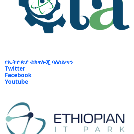
የኢትዮጵያ ቴክኖሎጂ ባለስልጣን
Twitter
Facebook
Youtube