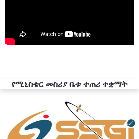
የሚኒስቴር መስሪያ ቤቱ ተጠሪ ተቋማት