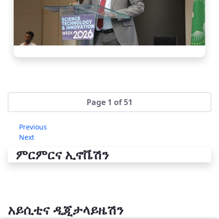
Page 1 of 51
Previous
Next
ምርምርና ኢኖቬሽን
አይሲቲና ዲጂታላይዜሽን