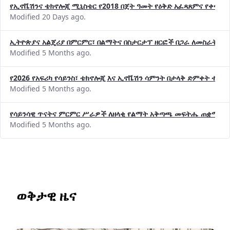
የኢኖቬሽንና ቴክኖሎጂ ሚኒስቴር የ2018 በጀት ዓመት የዕቅድ አፈጻጸምና የቀጣይ 
Modified 20 Days ago.
ኢትዮጵያና አልጄሪያ በምርምር፣ በልማትና በስታርታፕ ዘርፎች በጋራ ለመስራት መከሩ
Modified 5 Months ago.
የ2026 የአፍሪካ የሳይንስ፣ ቴክኖሎጂ እና ኢኖቬሽን ሳምንት በታላቅ ድምቀት ተጠና
Modified 5 Months ago.
የሳይንሳዊ ጥናትና ምርምር ሥራዎች ለዘላቂ የልማት አቅጣጫ መፍትሔ ጠቋሚ መ
Modified 5 Months ago.
ወቅታዊ ዜና