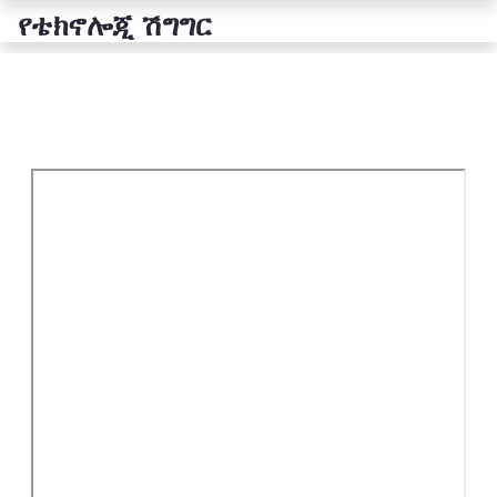
የቴክኖሎጂ ሽግግር