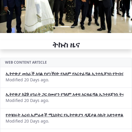
ትኩስ ዜና
WEB CONTENT ARTICLE
ኢትዮጵያ መስራች አባል የሆነችበት የአለም የአርተፊሻል ኢንተሊጀንስ የትብብር ድርጅት (
Modified 20 Days ago.
ኢትዮጵያ ከ29 ሀገራት ጋር በመሆን የዓለም አቀፍ አርቴፊሻል ኢንተለጀንስ ትብብ
Modified 20 Days ago.
የተባበሩት አረብ ኤምሬቶች ሚኒስትር የኢትዮጵያን ዲጂታል ስኬት አድንቀዋል —የ
Modified 20 Days ago.