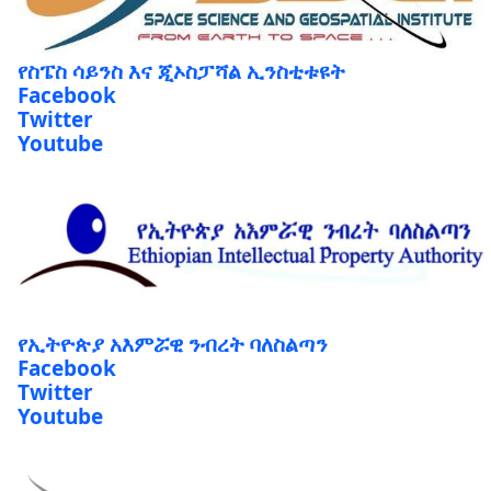
የስፔስ ሳይንስ እና ጂኦስፓሻል ኢንስቲቱዩት
Facebook
Twitter
Youtube
የኢትዮጵያ አእምሯዊ ንብረት ባለስልጣን
Facebook
Twitter
Youtube