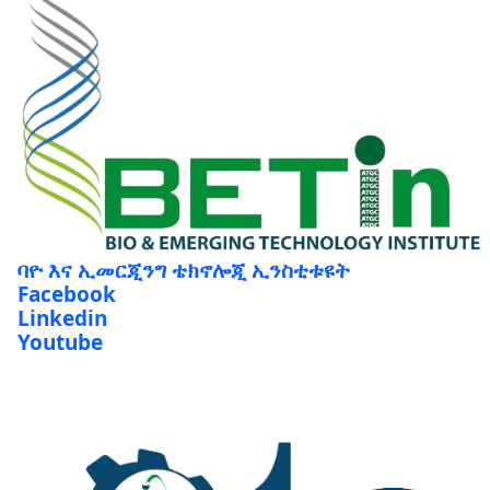
ባዮ እና ኢመርጂንግ ቴክኖሎጂ ኢንስቲቱዩት
Facebook
Linkedin
Youtube