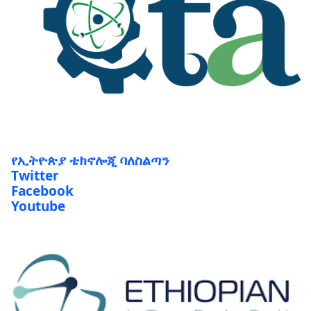
የኢትዮጵያ ቴክኖሎጂ ባለስልጣን
Twitter
Facebook
Youtube