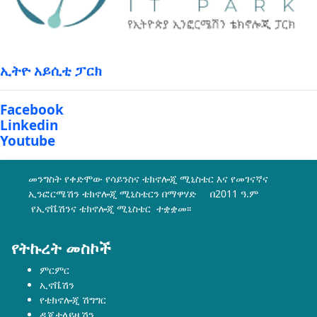
ኢትዮ አይሲቲ ፓርክ
Facebook
Linkedin
Youtube
መንግስት የቀድሞው የሳይንስና ቴክኖሎጂ ሚኒስቴር እና የመገናኛና
ኢንፎርሜሽን ቴክኖሎጂ ሚኒስቴርን በማዋሃድ በ2011 ዓ.ም
የኢኖቬሽንና ቴክኖሎጂ ሚኒስቴር ተቋቋመ፡፡
የትኩረት መስኮች
ምርምር
ኢኖቬሽን
የቴክኖሎጂ ሽግግር
ዲጂታላይዜሽን