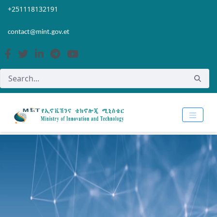
Skip to Main Content
Open Accessibility Menu
+251118132191
contact@mint.gov.et