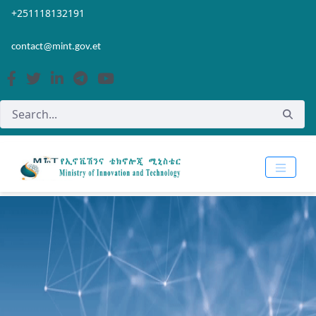
Skip to Main Content
Open Accessibility Menu
+251118132191
contact@mint.gov.et