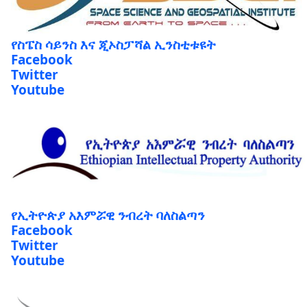
የስፔስ ሳይንስ እና ጂኦስፓሻል ኢንስቲቱዩት
Facebook
Twitter
Youtube
የኢትዮጵያ አእምሯዊ ንብረት ባለስልጣን
Facebook
Twitter
Youtube