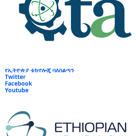
የኢትዮጵያ ቴክኖሎጂ ባለስልጣን
Twitter
Facebook
Youtube