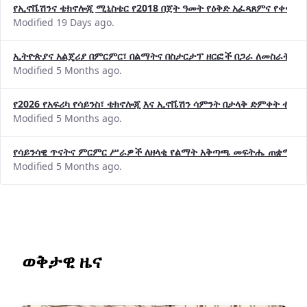
የኢኖቬሽንና ቴክኖሎጂ ሚኒስቴር የ2018 በጀት ዓመት የዕቅድ አፈጻጸምና የቀጣይ 
Modified 19 Days ago.
ኢትዮጵያና አልጄሪያ በምርምር፣ በልማትና በስታርታፕ ዘርፎች በጋራ ለመስራት መከሩ
Modified 5 Months ago.
የ2026 የአፍሪካ የሳይንስ፣ ቴክኖሎጂ እና ኢኖቬሽን ሳምንት በታላቅ ድምቀት ተጠና
Modified 5 Months ago.
የሳይንሳዊ ጥናትና ምርምር ሥራዎች ለዘላቂ የልማት አቅጣጫ መፍትሔ ጠቋሚ መ
Modified 5 Months ago.
ወቅታዊ ዜና