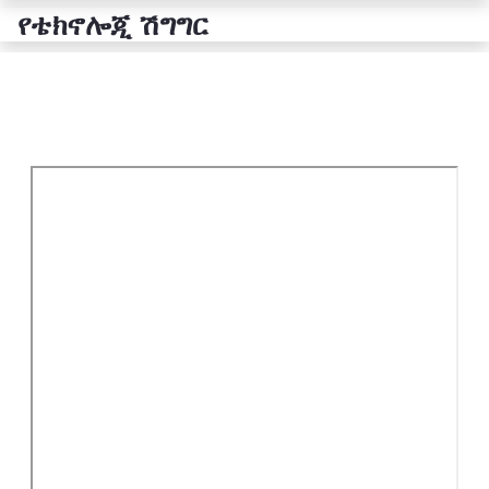
የቴክኖሎጂ ሽግግር