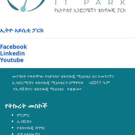
ኢትዮ አይሲቲ ፓርክ
Facebook
Linkedin
Youtube
መንግስት የቀድሞው የሳይንስና ቴክኖሎጂ ሚኒስቴር እና የመገናኛና
ኢንፎርሜሽን ቴክኖሎጂ ሚኒስቴርን በማዋሃድ በ2011 ዓ.ም
የኢኖቬሽንና ቴክኖሎጂ ሚኒስቴር ተቋቋመ፡፡
የትኩረት መስኮች
ምርምር
ኢኖቬሽን
የቴክኖሎጂ ሽግግር
ዲጂታላይዜሽን