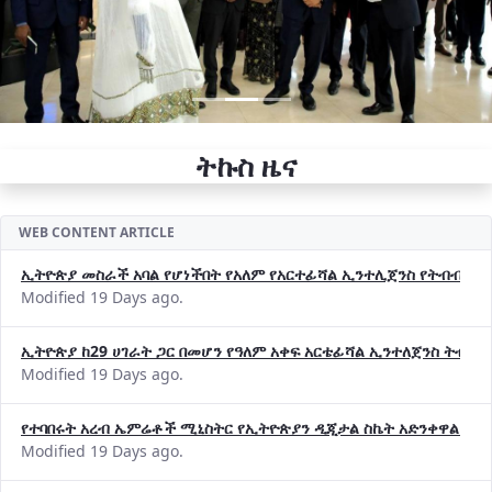
ትኩስ ዜና
WEB CONTENT ARTICLE
ኢትዮጵያ መስራች አባል የሆነችበት የአለም የአርተፊሻል ኢንተሊጀንስ የትብብር ድርጅት (
Modified 19 Days ago.
ኢትዮጵያ ከ29 ሀገራት ጋር በመሆን የዓለም አቀፍ አርቴፊሻል ኢንተለጀንስ ትብብ
Modified 19 Days ago.
የተባበሩት አረብ ኤምሬቶች ሚኒስትር የኢትዮጵያን ዲጂታል ስኬት አድንቀዋል —የ
Modified 19 Days ago.