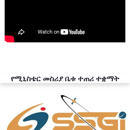
የሚኒስቴር መስሪያ ቤቱ ተጠሪ ተቋማት