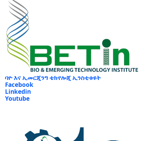
ባዮ እና ኢመርጂንግ ቴክኖሎጂ ኢንስቲቱዩት
Facebook
Linkedin
Youtube