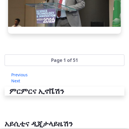
Page 1 of 51
Previous
Next
ምርምርና ኢኖቬሽን
አይሲቲና ዲጂታላይዜሽን