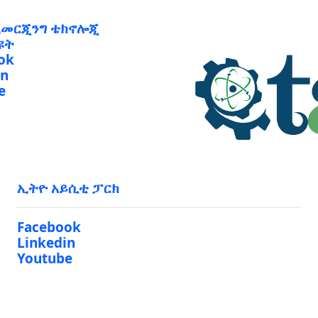
ኢመርጂንግ ቴክኖሎጂ
ዩት
ok
in
e
ኢትዮ አይሲቲ ፓርክ
Facebook
Linkedin
Youtube