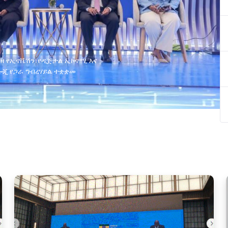
ያዘ የኢኖቬሽን፣የዲጅታል ኢኮኖሚ እና
ጂ የጋራ ግብረሃይል ተቋቋመ