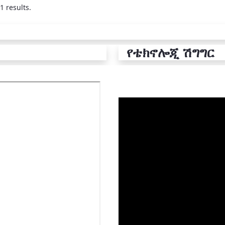
1 results.
የቴክኖሎጂ ሽግግር