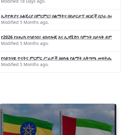
Modified 18 Days ago.
ኢትዮጵያና አልጄሪያ በምርምር፣ በልማትና በስታርታፕ ዘርፎች በጋራ ለመስራት መከሩ፡፡
Modified 5 Months ago.
የ2026 የአፍሪካ የሳይንስ፣ ቴክኖሎጂ እና ኢኖቬሽን ሳምንት በታላቅ ድምቀት ተጠናቀቀ
Modified 5 Months ago.
የሳይንሳዊ ጥናትና ምርምር ሥራዎች ለዘላቂ የልማት አቅጣጫ መፍትሔ ጠቋሚ መሆና
Modified 5 Months ago.