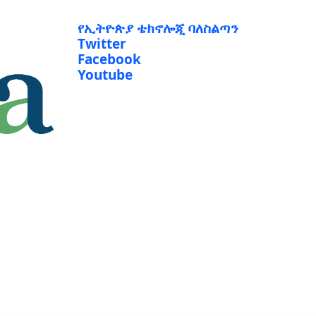
የኢትዮጵያ ቴክኖሎጂ ባለስልጣን
Twitter
Facebook
Youtube