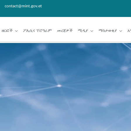
contact@mint.gov.et
ዘርፎች
ፖሊሲና ፕሮግራም
መረጃዎች
ሚዲያ
ማስታወቂያ
አ