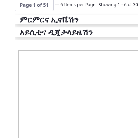
— 6 Items per Page
Showing 1 - 6 of 30
Page 1 of 51
ምርምርና ኢኖቬሽን
አይሲቲና ዲጂታላይዜሽን