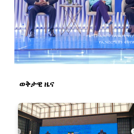
የልማት አጋሮች በአባልነት የየ
የኢንፎርሜሽን ቴክኖሎ
ወቅታዊ ዜና