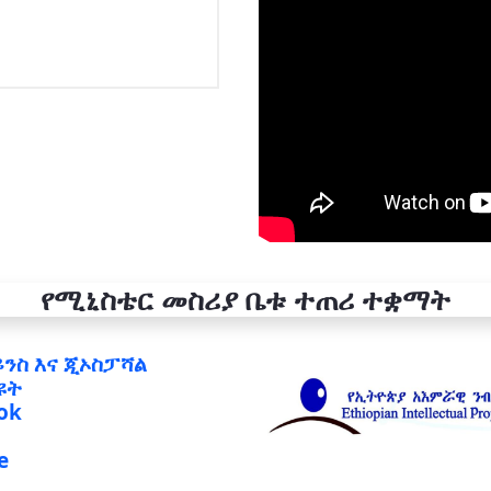
የሚኒስቴር መስሪያ ቤቱ ተጠሪ ተቋማት
ይንስ እና ጂኦስፓሻል
ዩት
ok
e