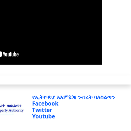
የኢትዮጵያ አእምሯዊ ንብረት ባለስልጣን
Facebook
Twitter
Youtube