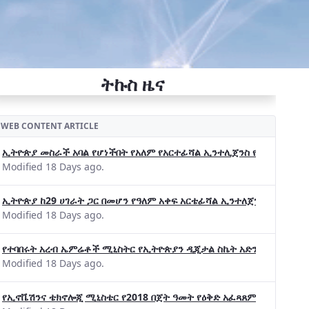
ትኩስ ዜና
WEB CONTENT ARTICLE
ኢትዮጵያ መስራች አባል የሆነችበት የአለም የአርተፊሻል ኢንተሊጀንስ የትብብር ድርጅት (Wo
Modified 18 Days ago.
ኢትዮጵያ ከ29 ሀገራት ጋር በመሆን የዓለም አቀፍ አርቴፊሻል ኢንተለጀንስ ትብብር 
Modified 18 Days ago.
የተባበሩት አረብ ኤምሬቶች ሚኒስትር የኢትዮጵያን ዲጂታል ስኬት አድንቀዋል —የኢት
Modified 18 Days ago.
የኢኖቬሽንና ቴክኖሎጂ ሚኒስቴር የ2018 በጀት ዓመት የዕቅድ አፈጻጸምና የቀጣይ አቅ