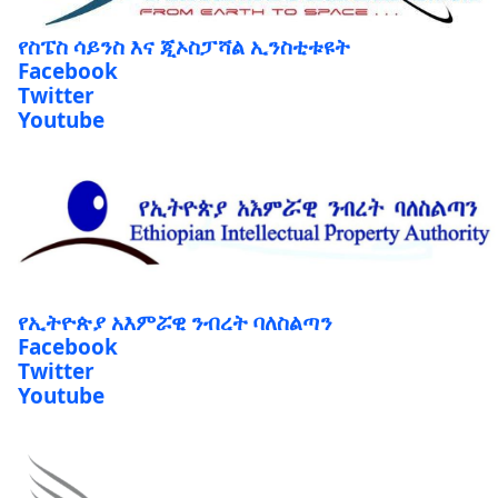
የስፔስ ሳይንስ እና ጂኦስፓሻል ኢንስቲቱዩት
Facebook
Twitter
Youtube
የኢትዮጵያ አእምሯዊ ንብረት ባለስልጣን
Facebook
Twitter
Youtube