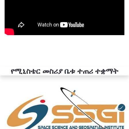
የሚኒስቴር መስሪያ ቤቱ ተጠሪ ተቋማት