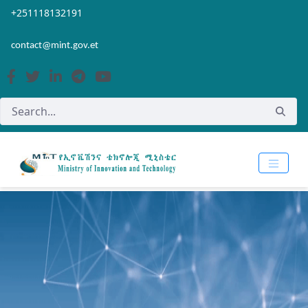
Skip to Main Content
Open Accessibility Menu
+251118132191
contact@mint.gov.et