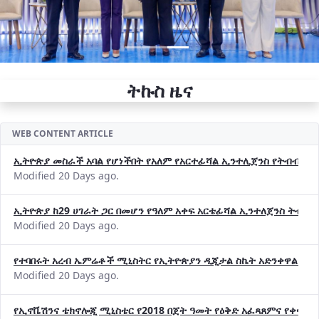
ትኩስ ዜና
WEB CONTENT ARTICLE
ኢትዮጵያ መስራች አባል የሆነችበት የአለም የአርተፊሻል ኢንተሊጀንስ የትብብር ድርጅት (
Modified 20 Days ago.
ኢትዮጵያ ከ29 ሀገራት ጋር በመሆን የዓለም አቀፍ አርቴፊሻል ኢንተለጀንስ ትብብ
Modified 20 Days ago.
የተባበሩት አረብ ኤምሬቶች ሚኒስትር የኢትዮጵያን ዲጂታል ስኬት አድንቀዋል —የ
Modified 20 Days ago.
የኢኖቬሽንና ቴክኖሎጂ ሚኒስቴር የ2018 በጀት ዓመት የዕቅድ አፈጻጸምና የቀጣይ 