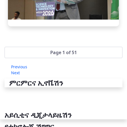
Page 1 of 51
Previous
Next
ምርምርና ኢኖቬሽን
አይሲቲና ዲጂታላይዜሽን
የቴክኖሎጂ ሽግግር