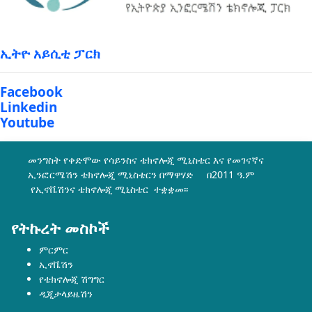
ኢትዮ አይሲቲ ፓርክ
Facebook
Linkedin
Youtube
መንግስት የቀድሞው የሳይንስና ቴክኖሎጂ ሚኒስቴር እና የመገናኛና
ኢንፎርሜሽን ቴክኖሎጂ ሚኒስቴርን በማዋሃድ በ2011 ዓ.ም
የኢኖቬሽንና ቴክኖሎጂ ሚኒስቴር ተቋቋመ፡፡
የትኩረት መስኮች
ምርምር
ኢኖቬሽን
የቴክኖሎጂ ሽግግር
ዲጂታላይዜሽን