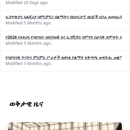
Modified 20 Days ago.
ኢትዮጵያና አልጄሪያ በምርምር፣ በልማትና በስታርታፕ ዘርፎች በጋራ ለመስራት መከሩ
Modified 5 Months ago.
የ2026 የአፍሪካ የሳይንስ፣ ቴክኖሎጂ እና ኢኖቬሽን ሳምንት በታላቅ ድምቀት ተጠና
Modified 5 Months ago.
የሳይንሳዊ ጥናትና ምርምር ሥራዎች ለዘላቂ የልማት አቅጣጫ መፍትሔ ጠቋሚ መ
Modified 5 Months ago.
ወቅታዊ ዜና