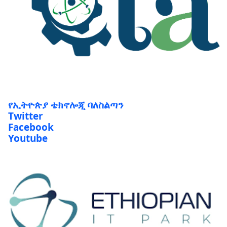
የኢትዮጵያ ቴክኖሎጂ ባለስልጣን
Twitter
Facebook
Youtube