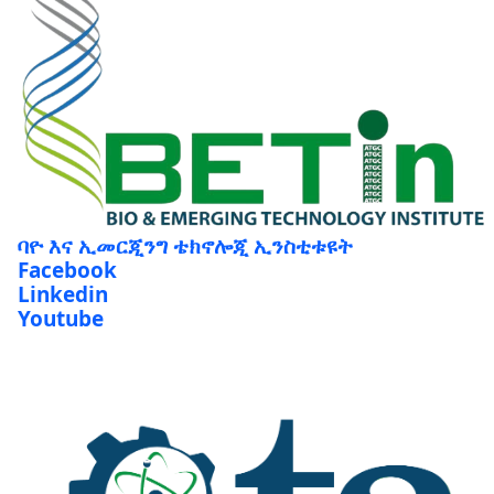
ባዮ እና ኢመርጂንግ ቴክኖሎጂ ኢንስቲቱዩት
Facebook
Linkedin
Youtube