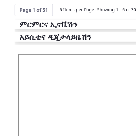
— 6 Items per Page
Showing 1 - 6 of 30
Page 1 of 51
ምርምርና ኢኖቬሽን
አይሲቲና ዲጂታላይዜሽን