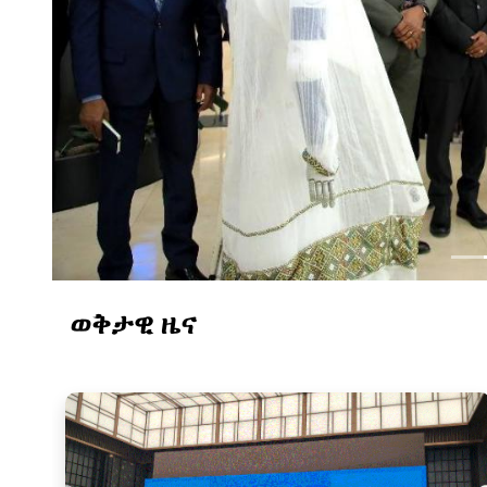
ወቅታዊ ዜና