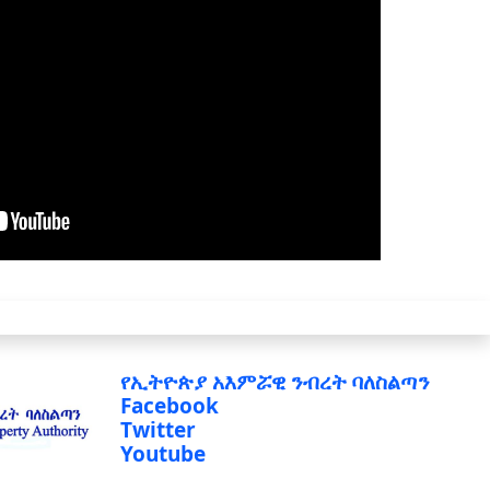
የኢትዮጵያ አእምሯዊ ንብረት ባለስልጣን
Facebook
Twitter
Youtube