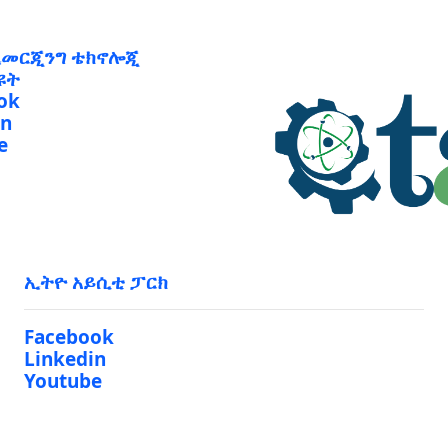
ኢመርጂንግ ቴክኖሎጂ
ዩት
ok
in
e
ኢትዮ አይሲቲ ፓርክ
Facebook
Linkedin
Youtube