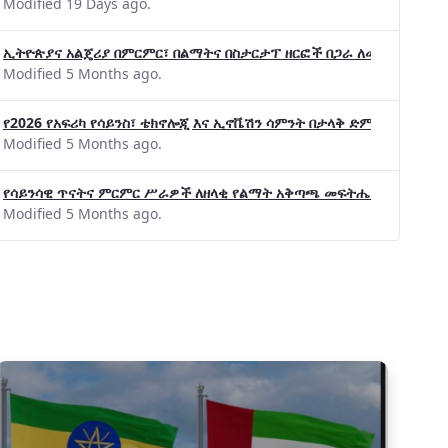
Modified 19 Days ago.
ኢትዮጵያና አልጄሪያ በምርምር፣ በልማትና በስታርታፕ ዘርፎች በጋራ ለመስራት መከሩ፡፡
Modified 5 Months ago.
የ2026 የአፍሪካ የሳይንስ፣ ቴክኖሎጂ እና ኢኖቬሽን ሳምንት በታላቅ ድምቀት ተጠናቀቀ
Modified 5 Months ago.
የሳይንሳዊ ጥናትና ምርምር ሥራዎች ለዘላቂ የልማት አቅጣጫ መፍትሔ ጠቋሚ መሆና
Modified 5 Months ago.