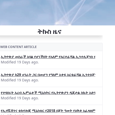
ትኩስ ዜና
WEB CONTENT ARTICLE
ኢትዮጵያ መስራች አባል የሆነችበት የአለም የአርተፊሻል ኢንተሊጀንስ የትብብር ድርጅት (Wo
Modified 19 Days ago.
ኢትዮጵያ ከ29 ሀገራት ጋር በመሆን የዓለም አቀፍ አርቴፊሻል ኢንተለጀንስ ትብብር 
Modified 19 Days ago.
የተባበሩት አረብ ኤምሬቶች ሚኒስትር የኢትዮጵያን ዲጂታል ስኬት አድንቀዋል —የኢት
Modified 19 Days ago.
የኢኖቬሽንና ቴክኖሎጂ ሚኒስቴር የ2018 በጀት ዓመት የዕቅድ አፈጻጸምና የቀጣይ አቅ