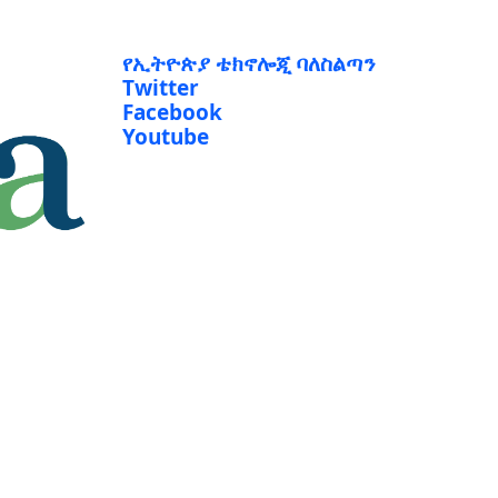
የኢትዮጵያ ቴክኖሎጂ ባለስልጣን
Twitter
Facebook
Youtube