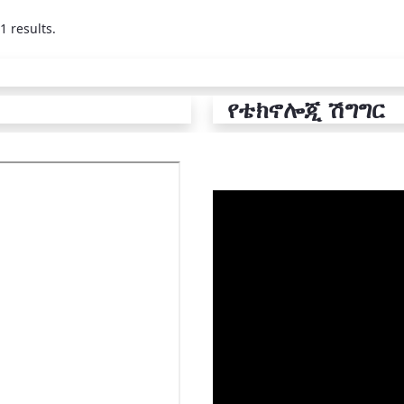
1 results.
የቴክኖሎጂ ሽግግር