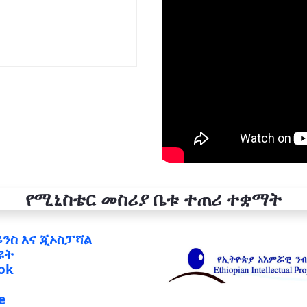
የሚኒስቴር መስሪያ ቤቱ ተጠሪ ተቋማት
ይንስ እና ጂኦስፓሻል
ዩት
ok
e