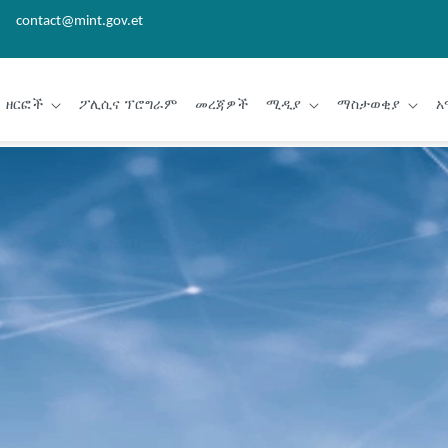
contact@mint.gov.et
ዘርፎች
ፖሊሲና ፕሮግራም
መረጃዎች
ሚዲያ
ማስታወቂያ
አ