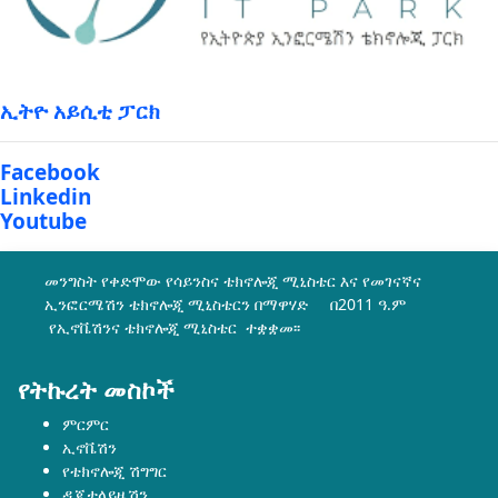
ኢትዮ አይሲቲ ፓርክ
Facebook
Linkedin
Youtube
መንግስት የቀድሞው የሳይንስና ቴክኖሎጂ ሚኒስቴር እና የመገናኛና
ኢንፎርሜሽን ቴክኖሎጂ ሚኒስቴርን በማዋሃድ በ2011 ዓ.ም
የኢኖቬሽንና ቴክኖሎጂ ሚኒስቴር ተቋቋመ፡፡
የትኩረት መስኮች
ምርምር
ኢኖቬሽን
የቴክኖሎጂ ሽግግር
ዲጂታላይዜሽን