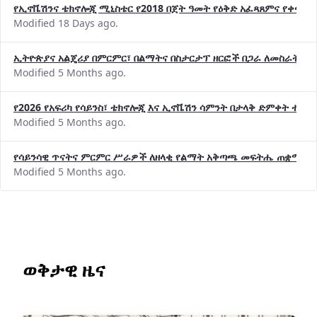
የኢኖቬሽንና ቴክኖሎጂ ሚኒስቴር የ2018 በጀት ዓመት የዕቅድ አፈጻጸምና የቀጣይ 
Modified 18 Days ago.
ኢትዮጵያና አልጄሪያ በምርምር፣ በልማትና በስታርታፕ ዘርፎች በጋራ ለመስራት መከሩ
Modified 5 Months ago.
የ2026 የአፍሪካ የሳይንስ፣ ቴክኖሎጂ እና ኢኖቬሽን ሳምንት በታላቅ ድምቀት ተጠና
Modified 5 Months ago.
የሳይንሳዊ ጥናትና ምርምር ሥራዎች ለዘላቂ የልማት አቅጣጫ መፍትሔ ጠቋሚ መ
Modified 5 Months ago.
ወቅታዊ ዜና