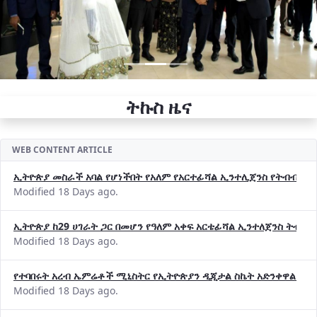
ትኩስ ዜና
WEB CONTENT ARTICLE
ኢትዮጵያ መስራች አባል የሆነችበት የአለም የአርተፊሻል ኢንተሊጀንስ የትብብር ድርጅት (
Modified 18 Days ago.
ኢትዮጵያ ከ29 ሀገራት ጋር በመሆን የዓለም አቀፍ አርቴፊሻል ኢንተለጀንስ ትብብ
Modified 18 Days ago.
የተባበሩት አረብ ኤምሬቶች ሚኒስትር የኢትዮጵያን ዲጂታል ስኬት አድንቀዋል —የ
Modified 18 Days ago.