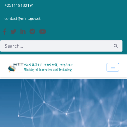
Skip to Main Content
Open Accessibility Menu
+251118132191
contact@mint.gov.et