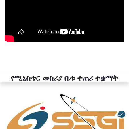
የሚኒስቴር መስሪያ ቤቱ ተጠሪ ተቋማት