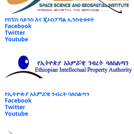
የስፔስ ሳይንስ እና ጂኦስፓሻል ኢንስቲቱዩት
Facebook
Twitter
Youtube
የኢትዮጵያ አእምሯዊ ንብረት ባለስልጣን
Facebook
Twitter
Youtube