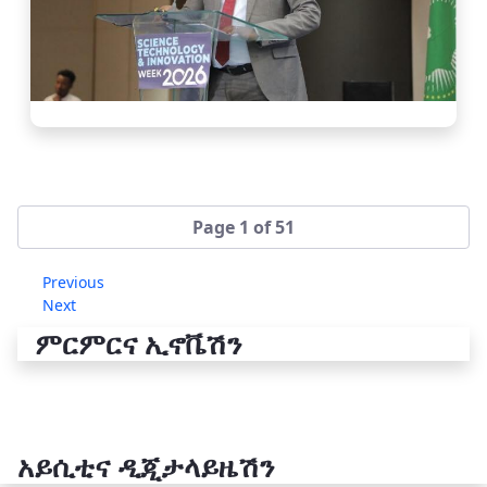
Page 1 of 51
Previous
Next
ምርምርና ኢኖቬሽን
አይሲቲና ዲጂታላይዜሽን