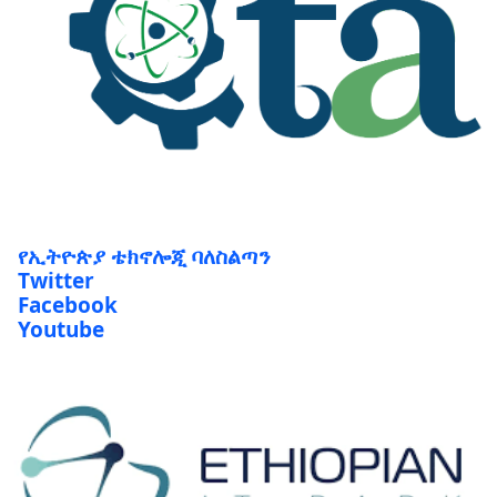
የኢትዮጵያ ቴክኖሎጂ ባለስልጣን
Twitter
Facebook
Youtube