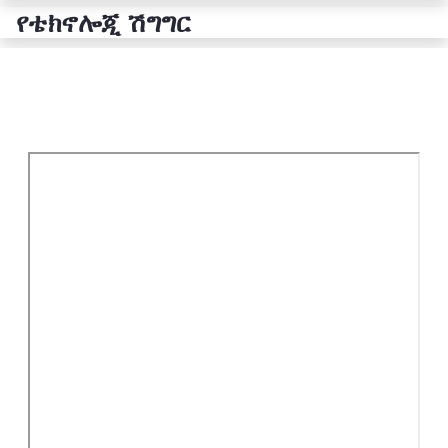
የቴክኖሎጂ ሽግግር