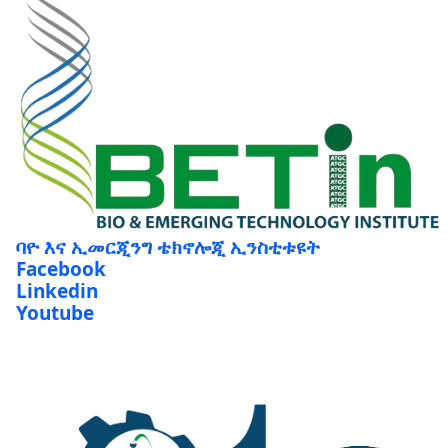
ባዮ እና ኢመርጂንግ ቴክኖሎጂ ኢንስቲቱዩት
Facebook
Linkedin
Youtube