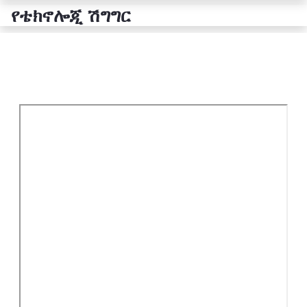
የቴክኖሎጂ ሽግግር