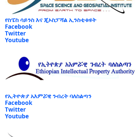
የስፔስ ሳይንስ እና ጂኦስፓሻል ኢንስቲቱዩት
Facebook
Twitter
Youtube
የኢትዮጵያ አእምሯዊ ንብረት ባለስልጣን
Facebook
Twitter
Youtube