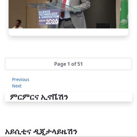
Page 1 of 51
Previous
Next
ምርምርና ኢኖቬሽን
አይሲቲና ዲጂታላይዜሽን