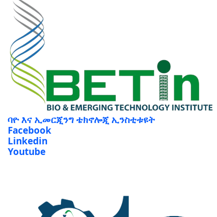
ባዮ እና ኢመርጂንግ ቴክኖሎጂ ኢንስቲቱዩት
Facebook
Linkedin
Youtube