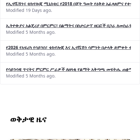
የኢኖቬሽንና ቴክኖሎጂ ሚኒስቴር የ2018 በጀት ዓመት የዕቅድ አፈጻጸምና የቀጣይ 
Modified 19 Days ago.
ኢትዮጵያና አልጄሪያ በምርምር፣ በልማትና በስታርታፕ ዘርፎች በጋራ ለመስራት መከሩ
Modified 5 Months ago.
የ2026 የአፍሪካ የሳይንስ፣ ቴክኖሎጂ እና ኢኖቬሽን ሳምንት በታላቅ ድምቀት ተጠና
Modified 5 Months ago.
የሳይንሳዊ ጥናትና ምርምር ሥራዎች ለዘላቂ የልማት አቅጣጫ መፍትሔ ጠቋሚ መ
Modified 5 Months ago.
ወቅታዊ ዜና