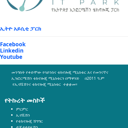
ኢትዮ አይሲቲ ፓርክ
Facebook
Linkedin
Youtube
መንግስት የቀድሞው የሳይንስና ቴክኖሎጂ ሚኒስቴር እና የመገናኛና
ኢንፎርሜሽን ቴክኖሎጂ ሚኒስቴርን በማዋሃድ በ2011 ዓ.ም
የኢኖቬሽንና ቴክኖሎጂ ሚኒስቴር ተቋቋመ፡፡
የትኩረት መስኮች
ምርምር
ኢኖቬሽን
የቴክኖሎጂ ሽግግር
ዲጂታላይዜሽን