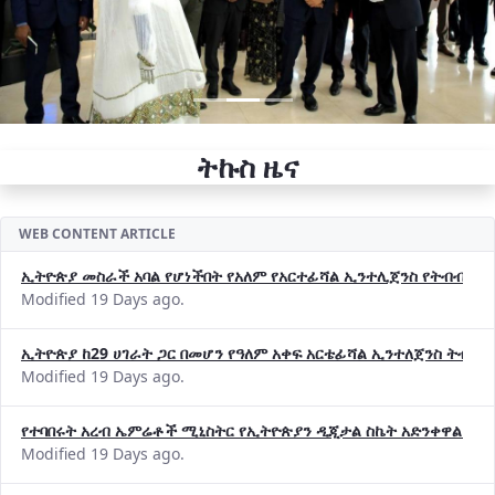
ትኩስ ዜና
WEB CONTENT ARTICLE
ኢትዮጵያ መስራች አባል የሆነችበት የአለም የአርተፊሻል ኢንተሊጀንስ የትብብር ድርጅት (
Modified 19 Days ago.
ኢትዮጵያ ከ29 ሀገራት ጋር በመሆን የዓለም አቀፍ አርቴፊሻል ኢንተለጀንስ ትብብ
Modified 19 Days ago.
የተባበሩት አረብ ኤምሬቶች ሚኒስትር የኢትዮጵያን ዲጂታል ስኬት አድንቀዋል —የ
Modified 19 Days ago.