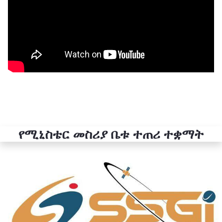
የሚኒስቴር መስሪያ ቤቱ ተጠሪ ተቋማት