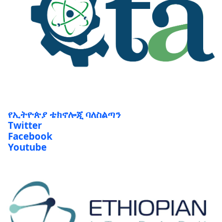
የኢትዮጵያ ቴክኖሎጂ ባለስልጣን
Twitter
Facebook
Youtube