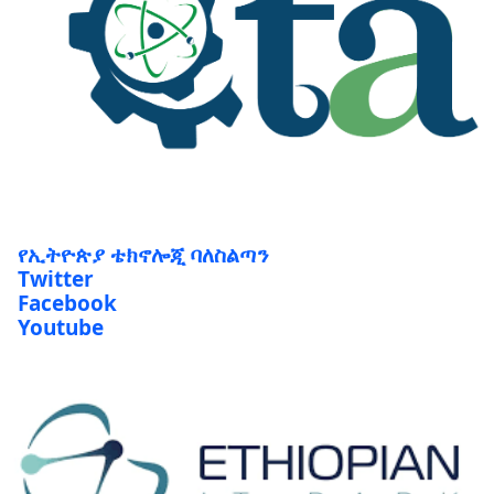
የኢትዮጵያ ቴክኖሎጂ ባለስልጣን
Twitter
Facebook
Youtube