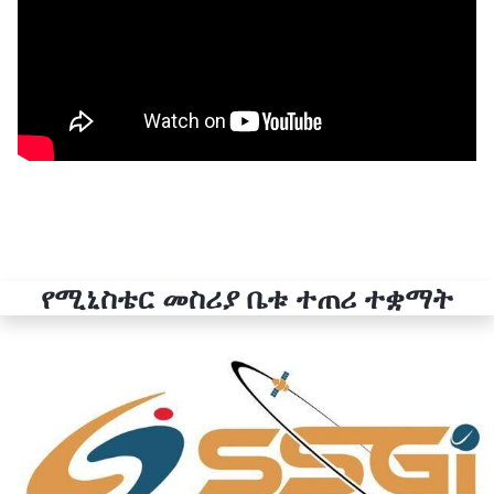
የሚኒስቴር መስሪያ ቤቱ ተጠሪ ተቋማት