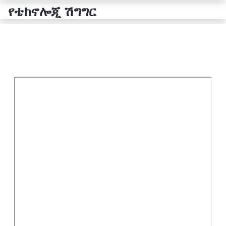
የቴክኖሎጂ ሽግግር