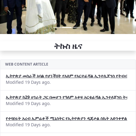
ትኩስ ዜና
WEB CONTENT ARTICLE
ኢትዮጵያ መስራች አባል የሆነችበት የአለም የአርተፊሻል ኢንተሊጀንስ የትብብር ድርጅት (
Modified 19 Days ago.
ኢትዮጵያ ከ29 ሀገራት ጋር በመሆን የዓለም አቀፍ አርቴፊሻል ኢንተለጀንስ ትብብ
Modified 19 Days ago.
የተባበሩት አረብ ኤምሬቶች ሚኒስትር የኢትዮጵያን ዲጂታል ስኬት አድንቀዋል —የ
Modified 19 Days ago.