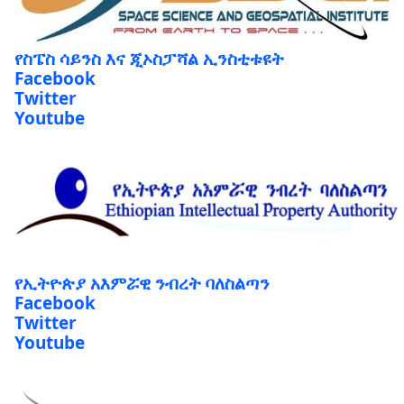
የስፔስ ሳይንስ እና ጂኦስፓሻል ኢንስቲቱዩት
Facebook
Twitter
Youtube
የኢትዮጵያ አእምሯዊ ንብረት ባለስልጣን
Facebook
Twitter
Youtube