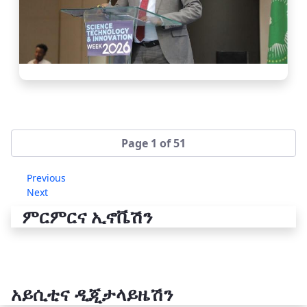
Page 1 of 51
Previous
Next
ምርምርና ኢኖቬሽን
አይሲቲና ዲጂታላይዜሽን