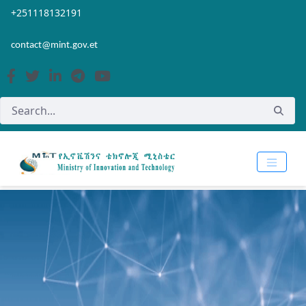
Skip to Main Content
Open Accessibility Menu
+251118132191
contact@mint.gov.et