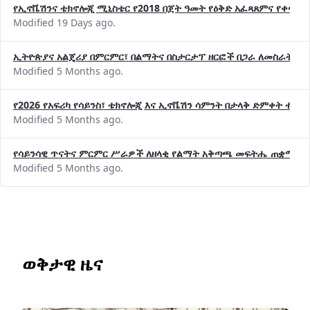
የኢኖቬሽንና ቴክኖሎጂ ሚኒስቴር የ2018 በጀት ዓመት የዕቅድ አፈጻጸምና የቀጣይ 
Modified 19 Days ago.
ኢትዮጵያና አልጄሪያ በምርምር፣ በልማትና በስታርታፕ ዘርፎች በጋራ ለመስራት መከሩ
Modified 5 Months ago.
የ2026 የአፍሪካ የሳይንስ፣ ቴክኖሎጂ እና ኢኖቬሽን ሳምንት በታላቅ ድምቀት ተጠና
Modified 5 Months ago.
የሳይንሳዊ ጥናትና ምርምር ሥራዎች ለዘላቂ የልማት አቅጣጫ መፍትሔ ጠቋሚ መ
Modified 5 Months ago.
ወቅታዊ ዜና