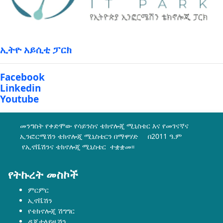
ኢትዮ አይሲቲ ፓርክ
Facebook
Linkedin
Youtube
መንግስት የቀድሞው የሳይንስና ቴክኖሎጂ ሚኒስቴር እና የመገናኛና
ኢንፎርሜሽን ቴክኖሎጂ ሚኒስቴርን በማዋሃድ በ2011 ዓ.ም
የኢኖቬሽንና ቴክኖሎጂ ሚኒስቴር ተቋቋመ፡፡
የትኩረት መስኮች
ምርምር
ኢኖቬሽን
የቴክኖሎጂ ሽግግር
ዲጂታላይዜሽን