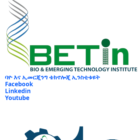
ባዮ እና ኢመርጂንግ ቴክኖሎጂ ኢንስቲቱዩት
Facebook
Linkedin
Youtube