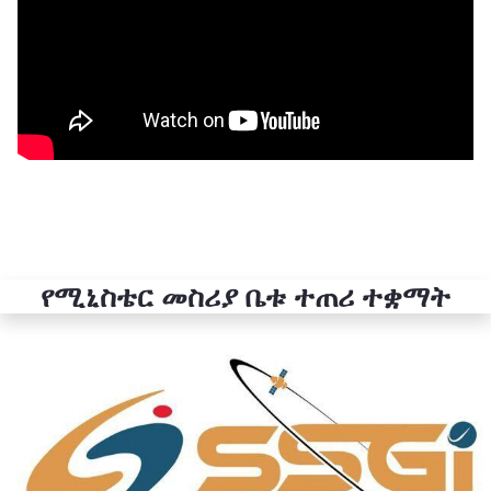
የሚኒስቴር መስሪያ ቤቱ ተጠሪ ተቋማት