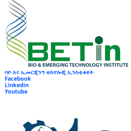
ባዮ እና ኢመርጂንግ ቴክኖሎጂ ኢንስቲቱዩት
Facebook
Linkedin
Youtube