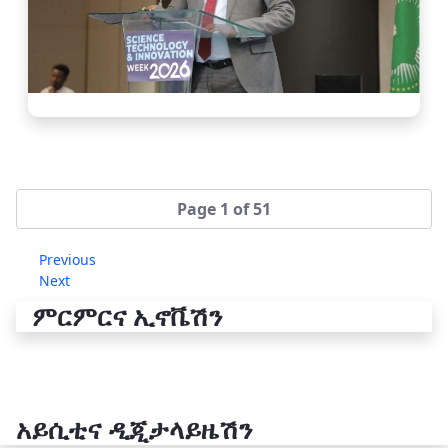
Page 1 of 51
Previous
Next
ምርምርና ኢኖቬሽን
አይሲቲና ዲጂታላይዜሽን