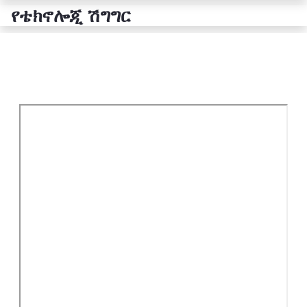
የቴክኖሎጂ ሽግግር