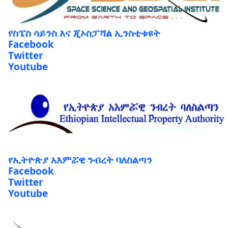
የስፔስ ሳይንስ እና ጂኦስፓሻል ኢንስቲቱዩት
Facebook
Twitter
Youtube
የኢትዮጵያ አእምሯዊ ንብረት ባለስልጣን
Facebook
Twitter
Youtube