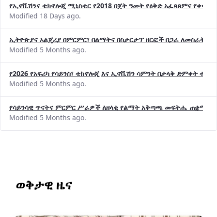
የኢኖቬሽንና ቴክኖሎጂ ሚኒስቴር የ2018 በጀት ዓመት የዕቅድ አፈጻጸምና የቀጣይ 
Modified 18 Days ago.
ኢትዮጵያና አልጄሪያ በምርምር፣ በልማትና በስታርታፕ ዘርፎች በጋራ ለመስራት መከሩ
Modified 5 Months ago.
የ2026 የአፍሪካ የሳይንስ፣ ቴክኖሎጂ እና ኢኖቬሽን ሳምንት በታላቅ ድምቀት ተጠና
Modified 5 Months ago.
የሳይንሳዊ ጥናትና ምርምር ሥራዎች ለዘላቂ የልማት አቅጣጫ መፍትሔ ጠቋሚ መ
Modified 5 Months ago.
ወቅታዊ ዜና