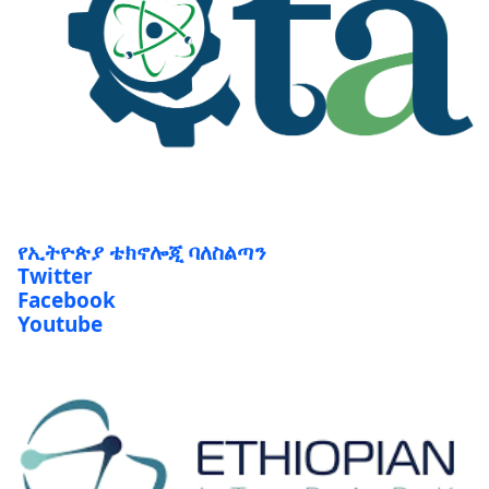
የኢትዮጵያ ቴክኖሎጂ ባለስልጣን
Twitter
Facebook
Youtube