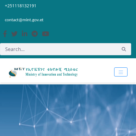
Skip to Main Content
Open Accessibility Menu
+251118132191
contact@mint.gov.et