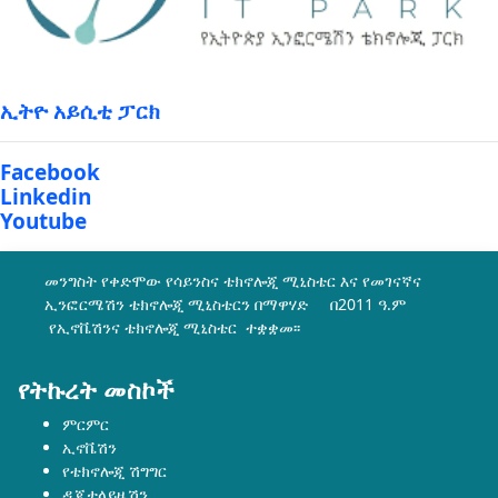
ኢትዮ አይሲቲ ፓርክ
Facebook
Linkedin
Youtube
መንግስት የቀድሞው የሳይንስና ቴክኖሎጂ ሚኒስቴር እና የመገናኛና
ኢንፎርሜሽን ቴክኖሎጂ ሚኒስቴርን በማዋሃድ በ2011 ዓ.ም
የኢኖቬሽንና ቴክኖሎጂ ሚኒስቴር ተቋቋመ፡፡
የትኩረት መስኮች
ምርምር
ኢኖቬሽን
የቴክኖሎጂ ሽግግር
ዲጂታላይዜሽን