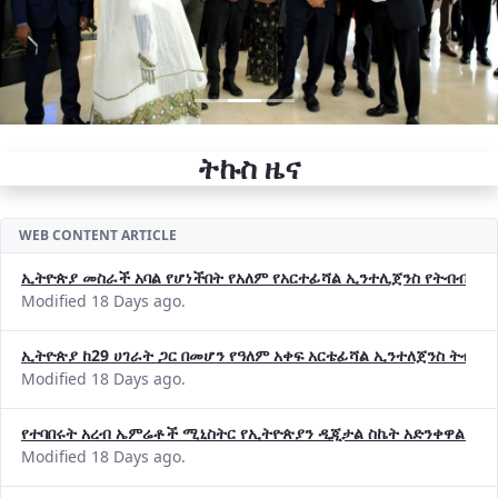
ትኩስ ዜና
WEB CONTENT ARTICLE
ኢትዮጵያ መስራች አባል የሆነችበት የአለም የአርተፊሻል ኢንተሊጀንስ የትብብር ድርጅት (
Modified 18 Days ago.
ኢትዮጵያ ከ29 ሀገራት ጋር በመሆን የዓለም አቀፍ አርቴፊሻል ኢንተለጀንስ ትብብ
Modified 18 Days ago.
የተባበሩት አረብ ኤምሬቶች ሚኒስትር የኢትዮጵያን ዲጂታል ስኬት አድንቀዋል —የ
Modified 18 Days ago.