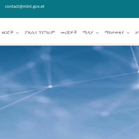
contact@mint.gov.et
ዘርፎች
ፖሊሲና ፕሮግራም
መረጃዎች
ሚዲያ
ማስታወቂያ
አ