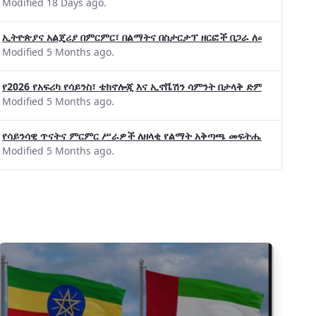
Modified 18 Days ago.
ኢትዮጵያና አልጄሪያ በምርምር፣ በልማትና በስታርታፕ ዘርፎች በጋራ ለመስራት መከሩ፡፡
Modified 5 Months ago.
የ2026 የአፍሪካ የሳይንስ፣ ቴክኖሎጂ እና ኢኖቬሽን ሳምንት በታላቅ ድምቀት ተጠናቀቀ
Modified 5 Months ago.
የሳይንሳዊ ጥናትና ምርምር ሥራዎች ለዘላቂ የልማት አቅጣጫ መፍትሔ ጠቋሚ መሆና
Modified 5 Months ago.