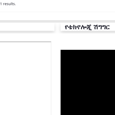
1 results.
የቴክኖሎጂ ሽግግር