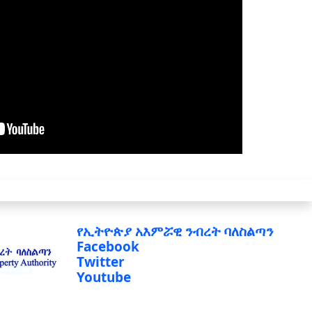
የኢትዮጵያ አእምሯዊ ንብረት ባለስልጣን
Facebook
Twitter
Youtube