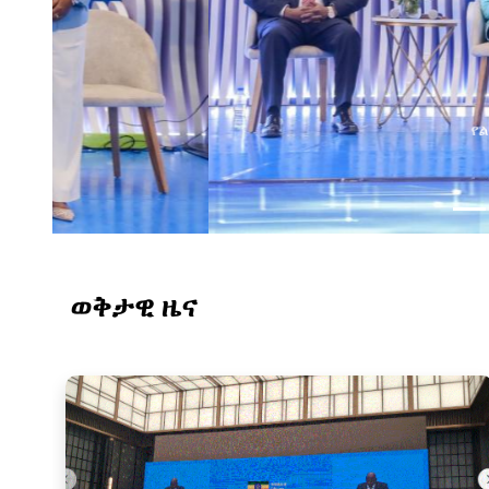
የልማት አጋሮች በአባልነት የየ
የኢንፎርሜሽን ቴክኖሎ
ወቅታዊ ዜና