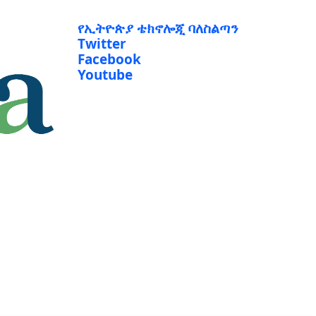
የኢትዮጵያ ቴክኖሎጂ ባለስልጣን
Twitter
Facebook
Youtube