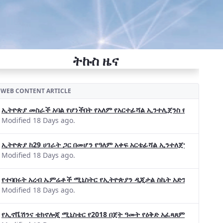
ትኩስ ዜና
WEB CONTENT ARTICLE
ኢትዮጵያ መስራች አባል የሆነችበት የአለም የአርተፊሻል ኢንተሊጀንስ የትብብር ድርጅት (Wo
Modified 18 Days ago.
ኢትዮጵያ ከ29 ሀገራት ጋር በመሆን የዓለም አቀፍ አርቴፊሻል ኢንተለጀንስ ትብብር 
Modified 18 Days ago.
የተባበሩት አረብ ኤምሬቶች ሚኒስትር የኢትዮጵያን ዲጂታል ስኬት አድንቀዋል —የኢት
Modified 18 Days ago.
የኢኖቬሽንና ቴክኖሎጂ ሚኒስቴር የ2018 በጀት ዓመት የዕቅድ አፈጻጸምና የቀጣይ አቅ