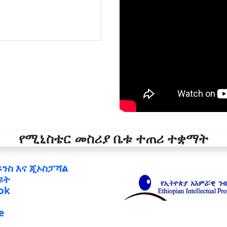
የሚኒስቴር መስሪያ ቤቱ ተጠሪ ተቋማት
ይንስ እና ጂኦስፓሻል
ዩት
ok
e