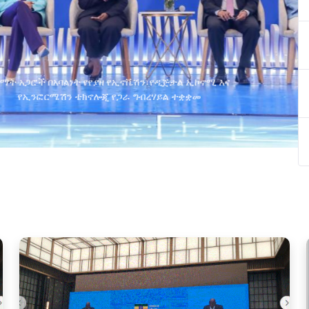
ያዘ የኢኖቬሽን፣የዲጅታል ኢኮኖሚ እና
ጂ የጋራ ግብረሃይል ተቋቋመ