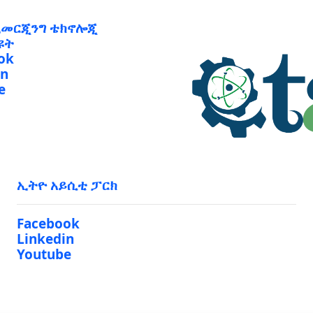
ኢመርጂንግ ቴክኖሎጂ
ዩት
ok
in
e
ኢትዮ አይሲቲ ፓርክ
Facebook
Linkedin
Youtube