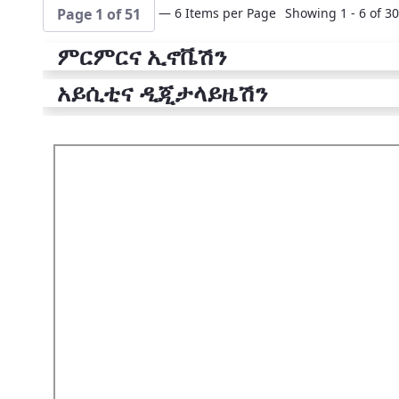
— 6 Items per Page
Showing 1 - 6 of 30
Page 1 of 51
ምርምርና ኢኖቬሽን
አይሲቲና ዲጂታላይዜሽን