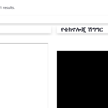
1 results.
የቴክኖሎጂ ሽግግር