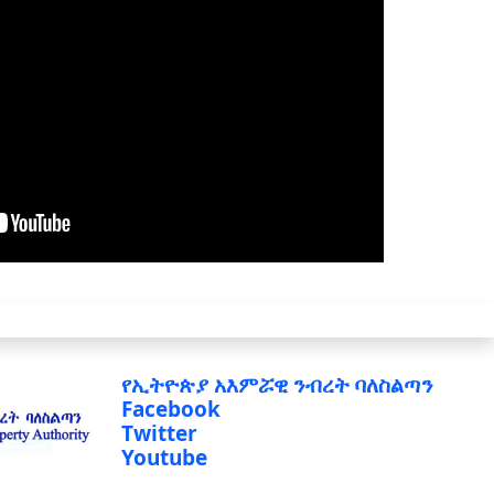
የኢትዮጵያ አእምሯዊ ንብረት ባለስልጣን
Facebook
Twitter
Youtube