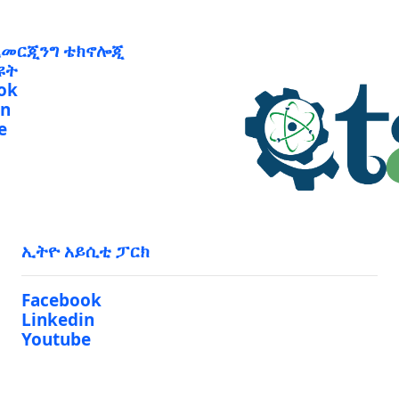
ኢመርጂንግ ቴክኖሎጂ
ዩት
ok
in
e
ኢትዮ አይሲቲ ፓርክ
Facebook
Linkedin
Youtube