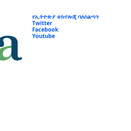
የኢትዮጵያ ቴክኖሎጂ ባለስልጣን
Twitter
Facebook
Youtube