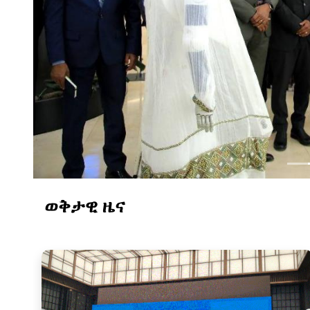
ወቅታዊ ዜና