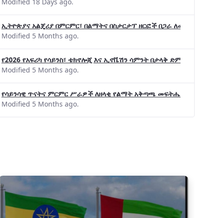
Modified 18 Days ago.
ኢትዮጵያና አልጄሪያ በምርምር፣ በልማትና በስታርታፕ ዘርፎች በጋራ ለመስራት መከሩ፡፡
Modified 5 Months ago.
የ2026 የአፍሪካ የሳይንስ፣ ቴክኖሎጂ እና ኢኖቬሽን ሳምንት በታላቅ ድምቀት ተጠናቀቀ
Modified 5 Months ago.
የሳይንሳዊ ጥናትና ምርምር ሥራዎች ለዘላቂ የልማት አቅጣጫ መፍትሔ ጠቋሚ መሆና
Modified 5 Months ago.