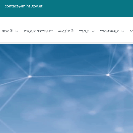
contact@mint.gov.et
ዘርፎች
ፖሊሲና ፕሮግራም
መረጃዎች
ሚዲያ
ማስታወቂያ
አ