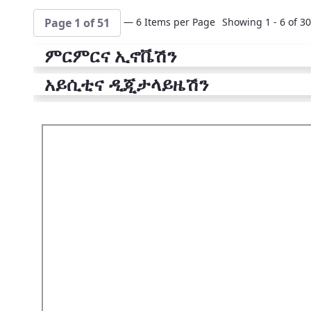
— 6 Items per Page
Showing 1 - 6 of 30
Page 1 of 51
ምርምርና ኢኖቬሽን
አይሲቲና ዲጂታላይዜሽን