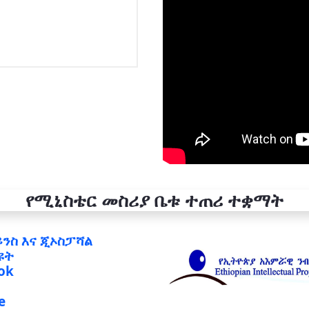
የሚኒስቴር መስሪያ ቤቱ ተጠሪ ተቋማት
ይንስ እና ጂኦስፓሻል
ዩት
ok
e