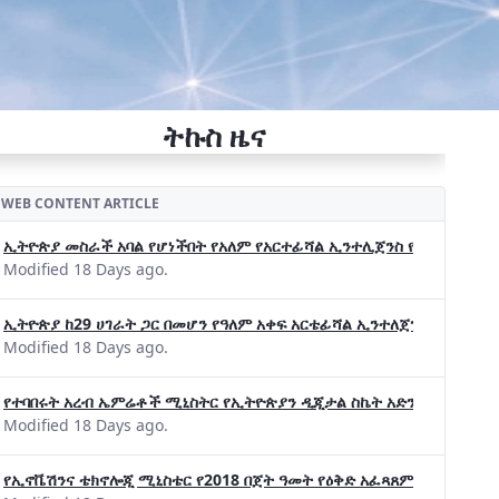
ትኩስ ዜና
WEB CONTENT ARTICLE
ኢትዮጵያ መስራች አባል የሆነችበት የአለም የአርተፊሻል ኢንተሊጀንስ የትብብር ድርጅት (Wo
Modified 18 Days ago.
ኢትዮጵያ ከ29 ሀገራት ጋር በመሆን የዓለም አቀፍ አርቴፊሻል ኢንተለጀንስ ትብብር 
Modified 18 Days ago.
የተባበሩት አረብ ኤምሬቶች ሚኒስትር የኢትዮጵያን ዲጂታል ስኬት አድንቀዋል —የኢት
Modified 18 Days ago.
የኢኖቬሽንና ቴክኖሎጂ ሚኒስቴር የ2018 በጀት ዓመት የዕቅድ አፈጻጸምና የቀጣይ አቅ