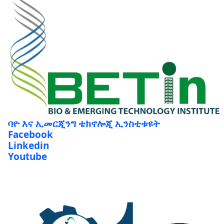
ባዮ እና ኢመርጂንግ ቴክኖሎጂ ኢንስቲቱዩት
Facebook
Linkedin
Youtube