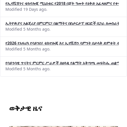
የኢኖቬሽንና ቴክኖሎጂ ሚኒስቴር የ2018 በጀት ዓመት የዕቅድ አፈጻጸምና የቀጣይ 
Modified 19 Days ago.
ኢትዮጵያና አልጄሪያ በምርምር፣ በልማትና በስታርታፕ ዘርፎች በጋራ ለመስራት መከሩ
Modified 5 Months ago.
የ2026 የአፍሪካ የሳይንስ፣ ቴክኖሎጂ እና ኢኖቬሽን ሳምንት በታላቅ ድምቀት ተጠና
Modified 5 Months ago.
የሳይንሳዊ ጥናትና ምርምር ሥራዎች ለዘላቂ የልማት አቅጣጫ መፍትሔ ጠቋሚ መ
Modified 5 Months ago.
ወቅታዊ ዜና