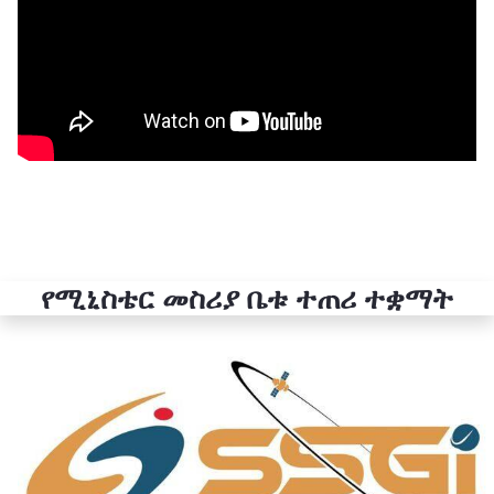
የሚኒስቴር መስሪያ ቤቱ ተጠሪ ተቋማት