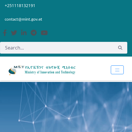
Skip to Main Content
Open Accessibility Menu
+251118132191
contact@mint.gov.et