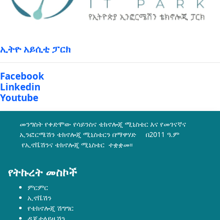
ኢትዮ አይሲቲ ፓርክ
Facebook
Linkedin
Youtube
መንግስት የቀድሞው የሳይንስና ቴክኖሎጂ ሚኒስቴር እና የመገናኛና
ኢንፎርሜሽን ቴክኖሎጂ ሚኒስቴርን በማዋሃድ በ2011 ዓ.ም
የኢኖቬሽንና ቴክኖሎጂ ሚኒስቴር ተቋቋመ፡፡
የትኩረት መስኮች
ምርምር
ኢኖቬሽን
የቴክኖሎጂ ሽግግር
ዲጂታላይዜሽን