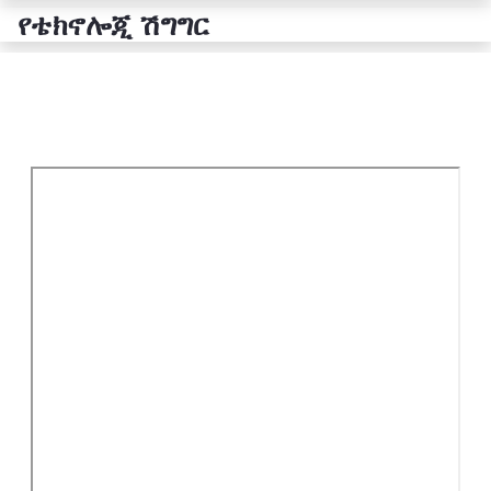
የቴክኖሎጂ ሽግግር