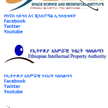
የስፔስ ሳይንስ እና ጂኦስፓሻል ኢንስቲቱዩት
Facebook
Twitter
Youtube
የኢትዮጵያ አእምሯዊ ንብረት ባለስልጣን
Facebook
Twitter
Youtube