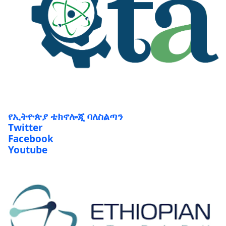
የኢትዮጵያ ቴክኖሎጂ ባለስልጣን
Twitter
Facebook
Youtube