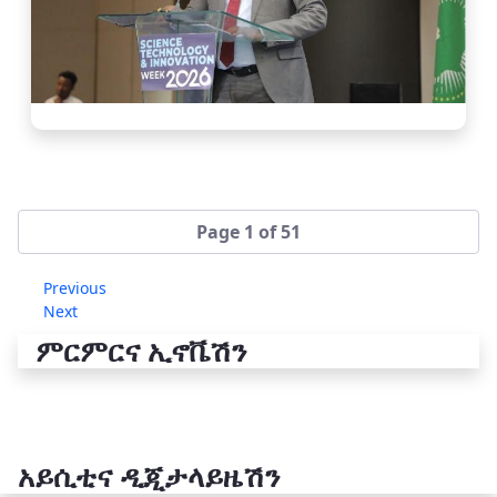
Page 1 of 51
Previous
Next
ምርምርና ኢኖቬሽን
አይሲቲና ዲጂታላይዜሽን