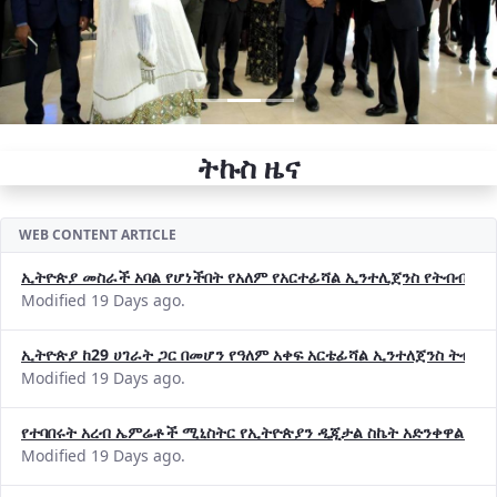
ትኩስ ዜና
WEB CONTENT ARTICLE
ኢትዮጵያ መስራች አባል የሆነችበት የአለም የአርተፊሻል ኢንተሊጀንስ የትብብር ድርጅት (
Modified 19 Days ago.
ኢትዮጵያ ከ29 ሀገራት ጋር በመሆን የዓለም አቀፍ አርቴፊሻል ኢንተለጀንስ ትብብ
Modified 19 Days ago.
የተባበሩት አረብ ኤምሬቶች ሚኒስትር የኢትዮጵያን ዲጂታል ስኬት አድንቀዋል —የ
Modified 19 Days ago.