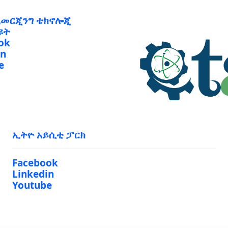
ኢመርጂንግ ቴክኖሎጂ
ዩት
ok
in
e
ኢትዮ አይሲቲ ፓርክ
Facebook
Linkedin
Youtube