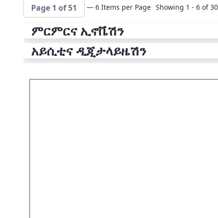
— 6 Items per Page
Showing 1 - 6 of 30
Page 1 of 51
ምርምርና ኢኖቬሽን
አይሲቲና ዲጂታላይዜሽን