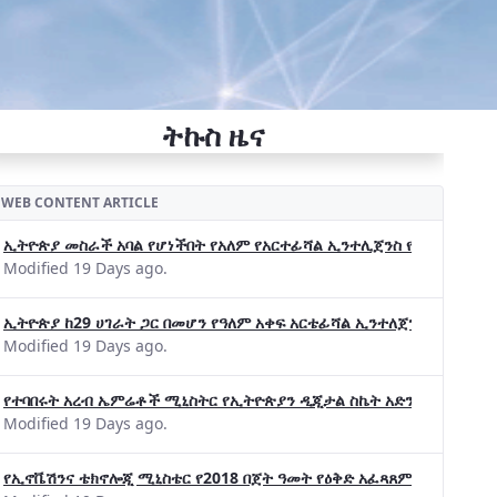
ትኩስ ዜና
WEB CONTENT ARTICLE
ኢትዮጵያ መስራች አባል የሆነችበት የአለም የአርተፊሻል ኢንተሊጀንስ የትብብር ድርጅት (Wo
Modified 19 Days ago.
ኢትዮጵያ ከ29 ሀገራት ጋር በመሆን የዓለም አቀፍ አርቴፊሻል ኢንተለጀንስ ትብብር 
Modified 19 Days ago.
የተባበሩት አረብ ኤምሬቶች ሚኒስትር የኢትዮጵያን ዲጂታል ስኬት አድንቀዋል —የኢት
Modified 19 Days ago.
የኢኖቬሽንና ቴክኖሎጂ ሚኒስቴር የ2018 በጀት ዓመት የዕቅድ አፈጻጸምና የቀጣይ አቅ