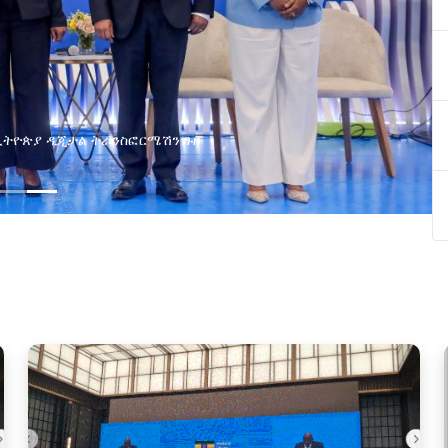
በኢትዮጵያ ዲጂታል ትራንስፎርሜሽን ጉዞ