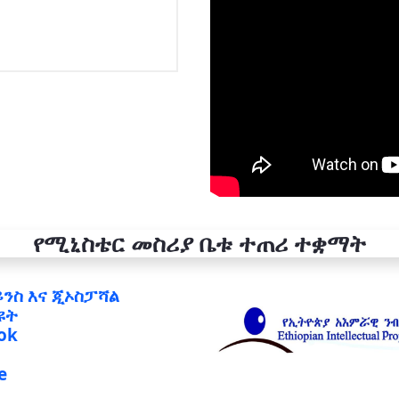
የሚኒስቴር መስሪያ ቤቱ ተጠሪ ተቋማት
ይንስ እና ጂኦስፓሻል
ዩት
ok
e