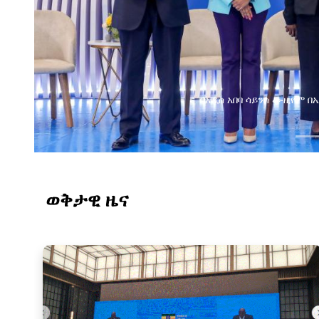
በአዲስ አበባ ሳይንስ ሙዚየም 
ወቅታዊ ዜና