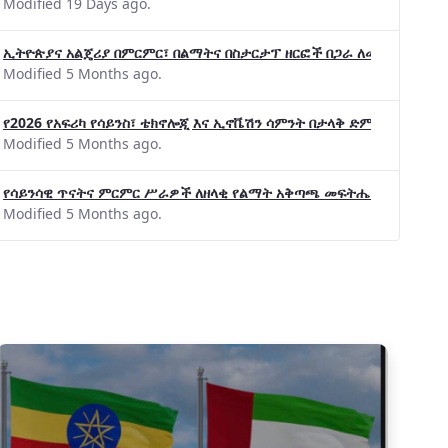
Modified 19 Days ago.
ኢትዮጵያና አልጄሪያ በምርምር፣ በልማትና በስታርታፕ ዘርፎች በጋራ ለመስራት መከሩ፡፡
Modified 5 Months ago.
የ2026 የአፍሪካ የሳይንስ፣ ቴክኖሎጂ እና ኢኖቬሽን ሳምንት በታላቅ ድምቀት ተጠናቀቀ
Modified 5 Months ago.
የሳይንሳዊ ጥናትና ምርምር ሥራዎች ለዘላቂ የልማት አቅጣጫ መፍትሔ ጠቋሚ መሆና
Modified 5 Months ago.