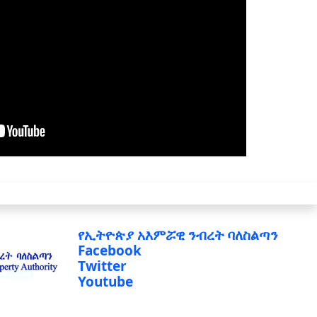
የኢትዮጵያ አእምሯዊ ንብረት ባለስልጣን
Facebook
Twitter
Youtube