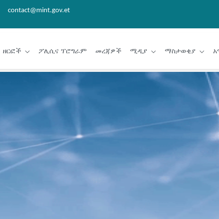
contact@mint.gov.et
ዘርፎች
ፖሊሲና ፕሮግራም
መረጃዎች
ሚዲያ
ማስታወቂያ
አ