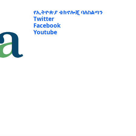
የኢትዮጵያ ቴክኖሎጂ ባለስልጣን
Twitter
Facebook
Youtube