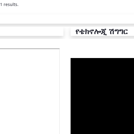
1 results.
የቴክኖሎጂ ሽግግር