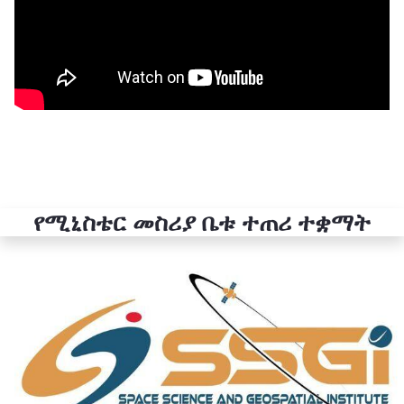
የሚኒስቴር መስሪያ ቤቱ ተጠሪ ተቋማት