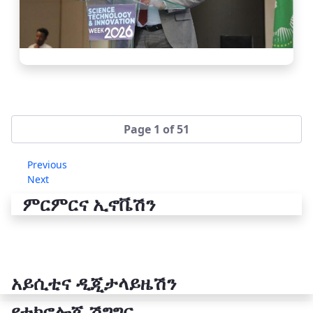
Page 1 of 51
Previous
Next
ምርምርና ኢኖቬሽን
አይሲቲና ዲጂታላይዜሽን
የቴክኖሎጂ ሽግግር