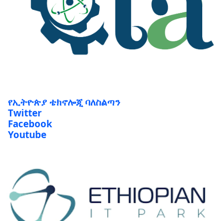
የኢትዮጵያ ቴክኖሎጂ ባለስልጣን
Twitter
Facebook
Youtube