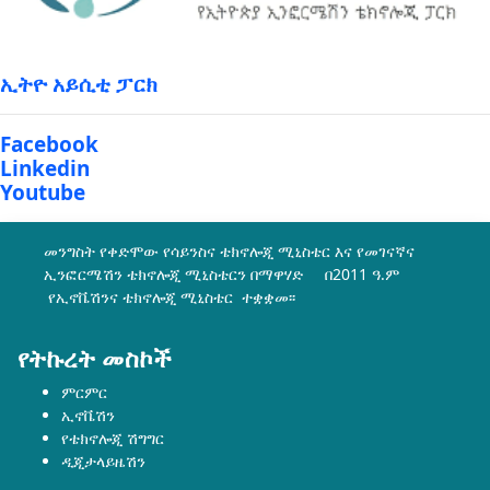
ኢትዮ አይሲቲ ፓርክ
Facebook
Linkedin
Youtube
መንግስት የቀድሞው የሳይንስና ቴክኖሎጂ ሚኒስቴር እና የመገናኛና
ኢንፎርሜሽን ቴክኖሎጂ ሚኒስቴርን በማዋሃድ በ2011 ዓ.ም
የኢኖቬሽንና ቴክኖሎጂ ሚኒስቴር ተቋቋመ፡፡
የትኩረት መስኮች
ምርምር
ኢኖቬሽን
የቴክኖሎጂ ሽግግር
ዲጂታላይዜሽን