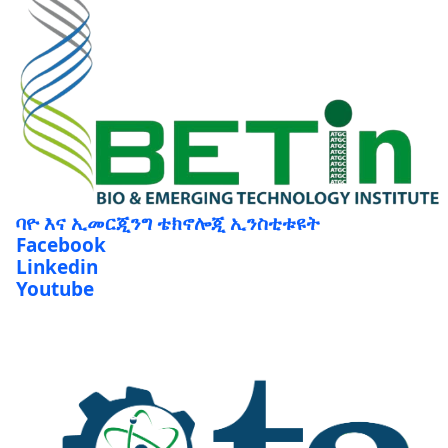
ባዮ እና ኢመርጂንግ ቴክኖሎጂ ኢንስቲቱዩት
Facebook
Linkedin
Youtube