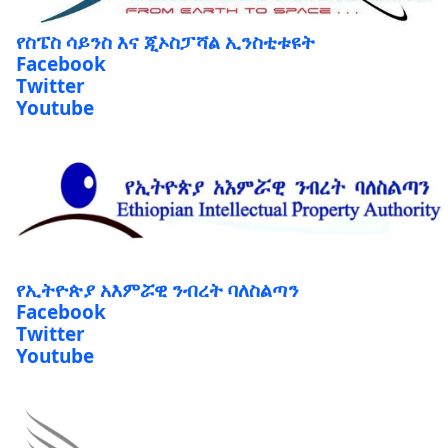
የስፔስ ሳይንስ እና ጂኦስፓሻል ኢንስቲቱዩት
Facebook
Twitter
Youtube
የኢትዮጵያ አእምሯዊ ንብረት ባለስልጣን
Facebook
Twitter
Youtube