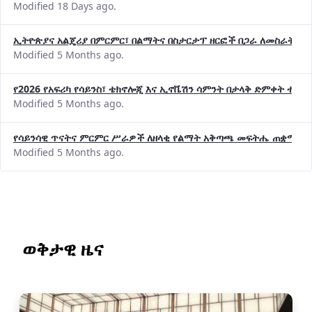
Modified 18 Days ago.
ኢትዮጵያና አልጄሪያ በምርምር፣ በልማትና በስታርታፕ ዘርፎች በጋራ ለመስራት መከሩ
Modified 5 Months ago.
የ2026 የአፍሪካ የሳይንስ፣ ቴክኖሎጂ እና ኢኖቬሽን ሳምንት በታላቅ ድምቀት ተጠና
Modified 5 Months ago.
የሳይንሳዊ ጥናትና ምርምር ሥራዎች ለዘላቂ የልማት አቅጣጫ መፍትሔ ጠቋሚ መ
Modified 5 Months ago.
ወቅታዊ ዜና