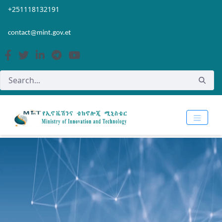
Skip to Main Content
Open Accessibility Menu
+251118132191
contact@mint.gov.et