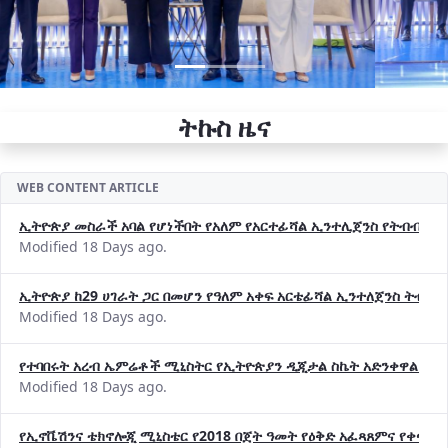
ትኩስ ዜና
WEB CONTENT ARTICLE
ኢትዮጵያ መስራች አባል የሆነችበት የአለም የአርተፊሻል ኢንተሊጀንስ የትብብር ድርጅት (
Modified 18 Days ago.
ኢትዮጵያ ከ29 ሀገራት ጋር በመሆን የዓለም አቀፍ አርቴፊሻል ኢንተለጀንስ ትብብ
Modified 18 Days ago.
የተባበሩት አረብ ኤምሬቶች ሚኒስትር የኢትዮጵያን ዲጂታል ስኬት አድንቀዋል —የ
Modified 18 Days ago.
የኢኖቬሽንና ቴክኖሎጂ ሚኒስቴር የ2018 በጀት ዓመት የዕቅድ አፈጻጸምና የቀጣይ 