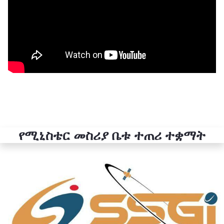
የሚኒስቴር መስሪያ ቤቱ ተጠሪ ተቋማት