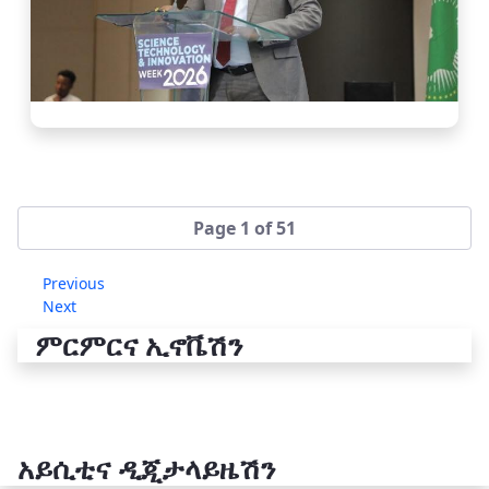
Page 1 of 51
Previous
Next
ምርምርና ኢኖቬሽን
አይሲቲና ዲጂታላይዜሽን