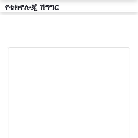
የቴክኖሎጂ ሽግግር