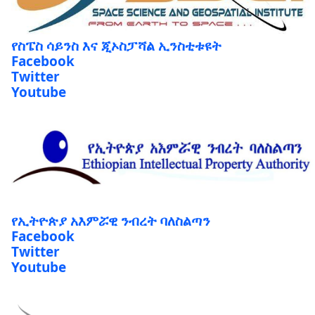
የስፔስ ሳይንስ እና ጂኦስፓሻል ኢንስቲቱዩት
Facebook
Twitter
Youtube
የኢትዮጵያ አእምሯዊ ንብረት ባለስልጣን
Facebook
Twitter
Youtube