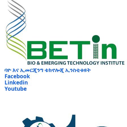
ባዮ እና ኢመርጂንግ ቴክኖሎጂ ኢንስቲቱዩት
Facebook
Linkedin
Youtube