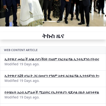
ትኩስ ዜና
WEB CONTENT ARTICLE
ኢትዮጵያ መስራች አባል የሆነችበት የአለም የአርተፊሻል ኢንተሊጀንስ የትብብር ድርጅት (
Modified 19 Days ago.
ኢትዮጵያ ከ29 ሀገራት ጋር በመሆን የዓለም አቀፍ አርቴፊሻል ኢንተለጀንስ ትብብ
Modified 19 Days ago.
የተባበሩት አረብ ኤምሬቶች ሚኒስትር የኢትዮጵያን ዲጂታል ስኬት አድንቀዋል —የ
Modified 19 Days ago.