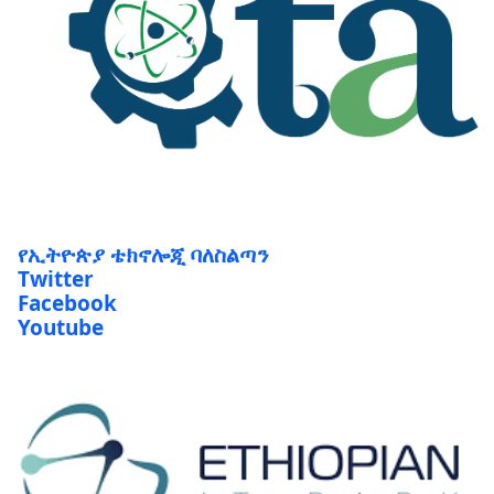
የኢትዮጵያ ቴክኖሎጂ ባለስልጣን
Twitter
Facebook
Youtube