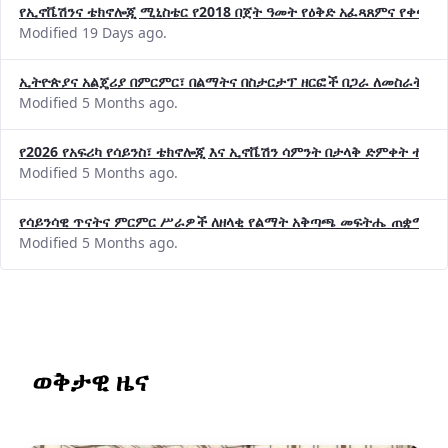
የኢኖቬሽንና ቴክኖሎጂ ሚኒስቴር የ2018 በጀት ዓመት የዕቅድ አፈጻጸምና የቀጣይ 
Modified 19 Days ago.
ኢትዮጵያና አልጄሪያ በምርምር፣ በልማትና በስታርታፕ ዘርፎች በጋራ ለመስራት መከሩ
Modified 5 Months ago.
የ2026 የአፍሪካ የሳይንስ፣ ቴክኖሎጂ እና ኢኖቬሽን ሳምንት በታላቅ ድምቀት ተጠና
Modified 5 Months ago.
የሳይንሳዊ ጥናትና ምርምር ሥራዎች ለዘላቂ የልማት አቅጣጫ መፍትሔ ጠቋሚ መ
Modified 5 Months ago.
ወቅታዊ ዜና