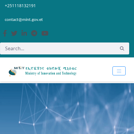
Skip to Main Content
Open Accessibility Menu
+251118132191
contact@mint.gov.et