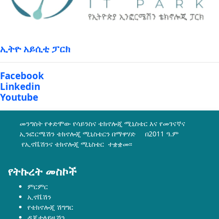
ኢትዮ አይሲቲ ፓርክ
Facebook
Linkedin
Youtube
መንግስት የቀድሞው የሳይንስና ቴክኖሎጂ ሚኒስቴር እና የመገናኛና
ኢንፎርሜሽን ቴክኖሎጂ ሚኒስቴርን በማዋሃድ በ2011 ዓ.ም
የኢኖቬሽንና ቴክኖሎጂ ሚኒስቴር ተቋቋመ፡፡
የትኩረት መስኮች
ምርምር
ኢኖቬሽን
የቴክኖሎጂ ሽግግር
ዲጂታላይዜሽን