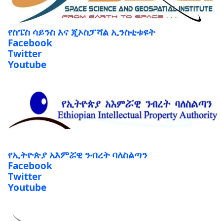
የስፔስ ሳይንስ እና ጂኦስፓሻል ኢንስቲቱዩት
Facebook
Twitter
Youtube
የኢትዮጵያ አእምሯዊ ንብረት ባለስልጣን
Facebook
Twitter
Youtube