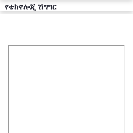
የቴክኖሎጂ ሽግግር