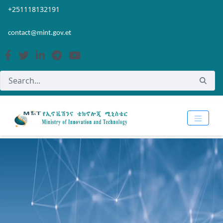
Skip to Main Content
Open Accessibility Menu
+251118132191
contact@mint.gov.et