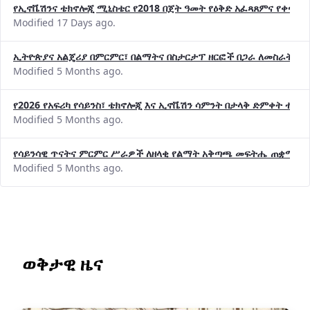
የኢኖቬሽንና ቴክኖሎጂ ሚኒስቴር የ2018 በጀት ዓመት የዕቅድ አፈጻጸምና የቀጣይ 
Modified 17 Days ago.
ኢትዮጵያና አልጄሪያ በምርምር፣ በልማትና በስታርታፕ ዘርፎች በጋራ ለመስራት መከሩ
Modified 5 Months ago.
የ2026 የአፍሪካ የሳይንስ፣ ቴክኖሎጂ እና ኢኖቬሽን ሳምንት በታላቅ ድምቀት ተጠና
Modified 5 Months ago.
የሳይንሳዊ ጥናትና ምርምር ሥራዎች ለዘላቂ የልማት አቅጣጫ መፍትሔ ጠቋሚ መ
Modified 5 Months ago.
ወቅታዊ ዜና