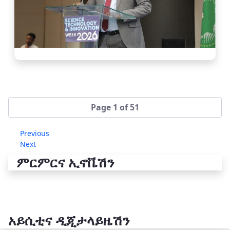
Page 1 of 51
Previous
Next
ምርምርና ኢኖቬሽን
አይሲቲና ዲጂታላይዜሽን