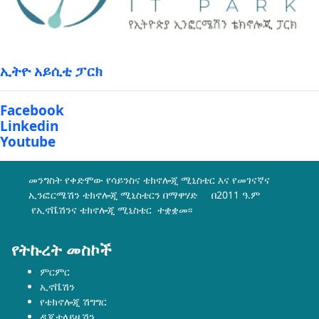
ኢትዮ አይሲቲ ፓርክ
Facebook
Linkedin
Youtube
መንግስት የቀድሞው የሳይንስና ቴክኖሎጂ ሚኒስቴር እና የመገናኛና
ኢንፎርሜሽን ቴክኖሎጂ ሚኒስቴርን በማዋሃድ በ2011 ዓ.ም
የኢኖቬሽንና ቴክኖሎጂ ሚኒስቴር ተቋቋመ፡፡
የትኩረት መስኮች
ምርምር
ኢኖቬሽን
የቴክኖሎጂ ሽግግር
ዲጂታላይዜሽን