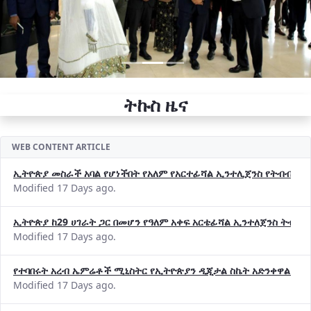
ትኩስ ዜና
WEB CONTENT ARTICLE
ኢትዮጵያ መስራች አባል የሆነችበት የአለም የአርተፊሻል ኢንተሊጀንስ የትብብር ድርጅት (
Modified 17 Days ago.
ኢትዮጵያ ከ29 ሀገራት ጋር በመሆን የዓለም አቀፍ አርቴፊሻል ኢንተለጀንስ ትብብ
Modified 17 Days ago.
የተባበሩት አረብ ኤምሬቶች ሚኒስትር የኢትዮጵያን ዲጂታል ስኬት አድንቀዋል —የ
Modified 17 Days ago.