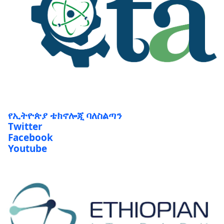
የኢትዮጵያ ቴክኖሎጂ ባለስልጣን
Twitter
Facebook
Youtube