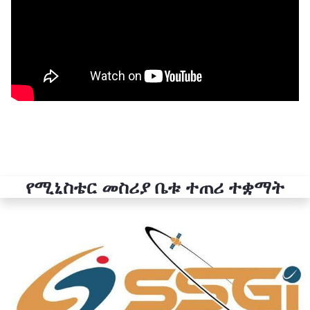
የሚኒስቴር መስሪያ ቤቱ ተጠሪ ተቋማት