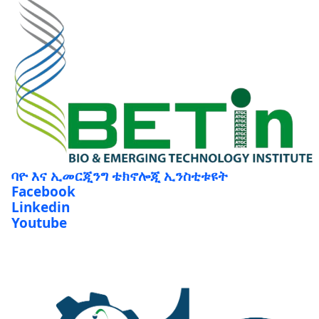
ባዮ እና ኢመርጂንግ ቴክኖሎጂ ኢንስቲቱዩት
Facebook
Linkedin
Youtube