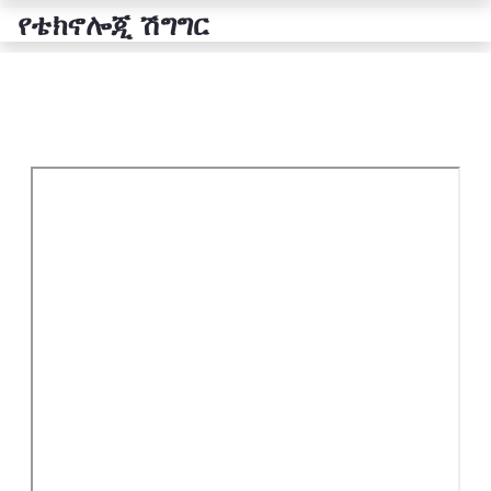
የቴክኖሎጂ ሽግግር