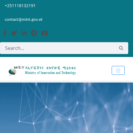
Skip to Main Content
Open Accessibility Menu
+251118132191
contact@mint.gov.et