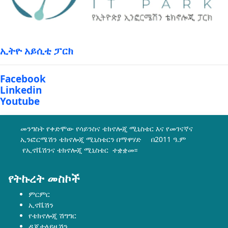
ኢትዮ አይሲቲ ፓርክ
Facebook
Linkedin
Youtube
መንግስት የቀድሞው የሳይንስና ቴክኖሎጂ ሚኒስቴር እና የመገናኛና
ኢንፎርሜሽን ቴክኖሎጂ ሚኒስቴርን በማዋሃድ በ2011 ዓ.ም
የኢኖቬሽንና ቴክኖሎጂ ሚኒስቴር ተቋቋመ፡፡
የትኩረት መስኮች
ምርምር
ኢኖቬሽን
የቴክኖሎጂ ሽግግር
ዲጂታላይዜሽን