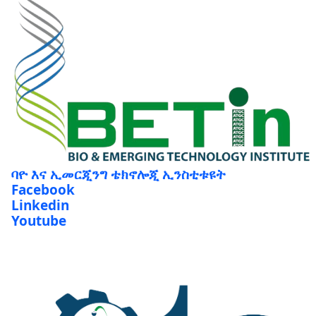
ባዮ እና ኢመርጂንግ ቴክኖሎጂ ኢንስቲቱዩት
Facebook
Linkedin
Youtube