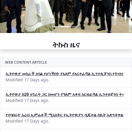
ትኩስ ዜና
WEB CONTENT ARTICLE
ኢትዮጵያ መስራች አባል የሆነችበት የአለም የአርተፊሻል ኢንተሊጀንስ የትብብር ድርጅት (
Modified 17 Days ago.
ኢትዮጵያ ከ29 ሀገራት ጋር በመሆን የዓለም አቀፍ አርቴፊሻል ኢንተለጀንስ ትብብ
Modified 17 Days ago.
የተባበሩት አረብ ኤምሬቶች ሚኒስትር የኢትዮጵያን ዲጂታል ስኬት አድንቀዋል —የ
Modified 17 Days ago.