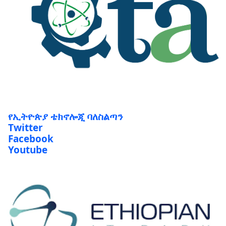
የኢትዮጵያ ቴክኖሎጂ ባለስልጣን
Twitter
Facebook
Youtube