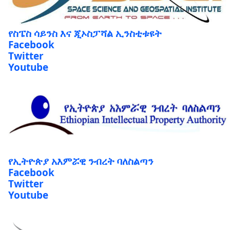
የስፔስ ሳይንስ እና ጂኦስፓሻል ኢንስቲቱዩት
Facebook
Twitter
Youtube
የኢትዮጵያ አእምሯዊ ንብረት ባለስልጣን
Facebook
Twitter
Youtube