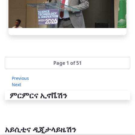
Page 1 of 51
Previous
Next
ምርምርና ኢኖቬሽን
አይሲቲና ዲጂታላይዜሽን