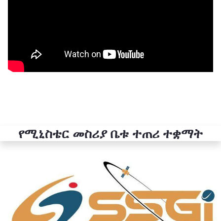
የሚኒስቴር መስሪያ ቤቱ ተጠሪ ተቋማት