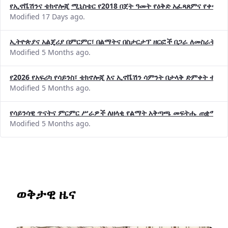
የኢኖቬሽንና ቴክኖሎጂ ሚኒስቴር የ2018 በጀት ዓመት የዕቅድ አፈጻጸምና የቀጣይ 
Modified 17 Days ago.
ኢትዮጵያና አልጄሪያ በምርምር፣ በልማትና በስታርታፕ ዘርፎች በጋራ ለመስራት መከሩ
Modified 5 Months ago.
የ2026 የአፍሪካ የሳይንስ፣ ቴክኖሎጂ እና ኢኖቬሽን ሳምንት በታላቅ ድምቀት ተጠና
Modified 5 Months ago.
የሳይንሳዊ ጥናትና ምርምር ሥራዎች ለዘላቂ የልማት አቅጣጫ መፍትሔ ጠቋሚ መ
Modified 5 Months ago.
ወቅታዊ ዜና