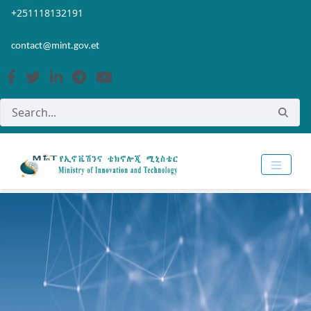
Skip to Main Content
Open Accessibility Menu
+251118132191
contact@mint.gov.et