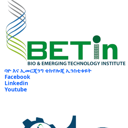
ባዮ እና ኢመርጂንግ ቴክኖሎጂ ኢንስቲቱዩት
Facebook
Linkedin
Youtube