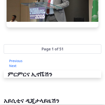
Page 1 of 51
Previous
Next
ምርምርና ኢኖቬሽን
አይሲቲና ዲጂታላይዜሽን
የቴክኖሎጂ ሽግግር