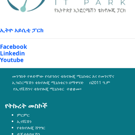
ኢትዮ አይሲቲ ፓርክ
Facebook
Linkedin
Youtube
መንግስት የቀድሞው የሳይንስና ቴክኖሎጂ ሚኒስቴር እና የመገናኛና
ኢንፎርሜሽን ቴክኖሎጂ ሚኒስቴርን በማዋሃድ በ2011 ዓ.ም
የኢኖቬሽንና ቴክኖሎጂ ሚኒስቴር ተቋቋመ፡፡
የትኩረት መስኮች
ምርምር
ኢኖቬሽን
የቴክኖሎጂ ሽግግር
ዲጂታላይዜሽን