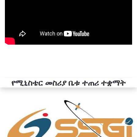
የሚኒስቴር መስሪያ ቤቱ ተጠሪ ተቋማት