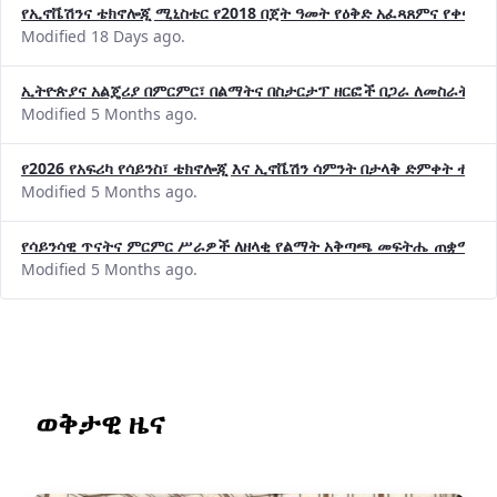
Modified 18 Days ago.
ኢትዮጵያና አልጄሪያ በምርምር፣ በልማትና በስታርታፕ ዘርፎች በጋራ ለመስራት መከሩ
Modified 5 Months ago.
የ2026 የአፍሪካ የሳይንስ፣ ቴክኖሎጂ እና ኢኖቬሽን ሳምንት በታላቅ ድምቀት ተጠና
Modified 5 Months ago.
የሳይንሳዊ ጥናትና ምርምር ሥራዎች ለዘላቂ የልማት አቅጣጫ መፍትሔ ጠቋሚ መ
Modified 5 Months ago.
ወቅታዊ ዜና