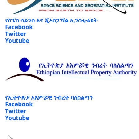
የስፔስ ሳይንስ እና ጂኦስፓሻል ኢንስቲቱዩት
Facebook
Twitter
Youtube
የኢትዮጵያ አእምሯዊ ንብረት ባለስልጣን
Facebook
Twitter
Youtube