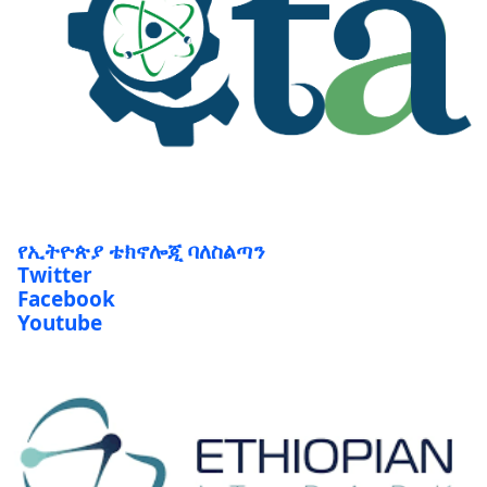
የኢትዮጵያ ቴክኖሎጂ ባለስልጣን
Twitter
Facebook
Youtube