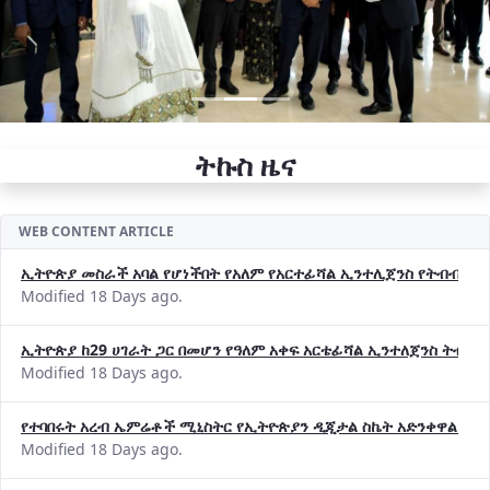
ትኩስ ዜና
WEB CONTENT ARTICLE
ኢትዮጵያ መስራች አባል የሆነችበት የአለም የአርተፊሻል ኢንተሊጀንስ የትብብር ድርጅት (
Modified 18 Days ago.
ኢትዮጵያ ከ29 ሀገራት ጋር በመሆን የዓለም አቀፍ አርቴፊሻል ኢንተለጀንስ ትብብ
Modified 18 Days ago.
የተባበሩት አረብ ኤምሬቶች ሚኒስትር የኢትዮጵያን ዲጂታል ስኬት አድንቀዋል —የ
Modified 18 Days ago.
የኢኖቬሽንና ቴክኖሎጂ ሚኒስቴር የ2018 በጀት ዓመት የዕቅድ አፈጻጸምና የቀጣይ 