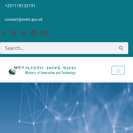
Skip to Main Content
Open Accessibility Menu
+251118132191
contact@mint.gov.et