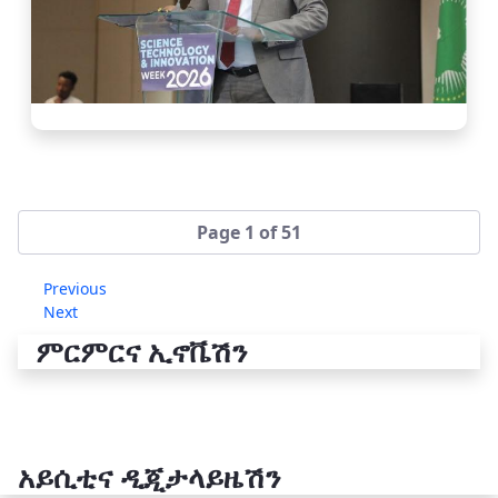
Page 1 of 51
Previous
Next
ምርምርና ኢኖቬሽን
አይሲቲና ዲጂታላይዜሽን
የቴክኖሎጂ ሽግግር