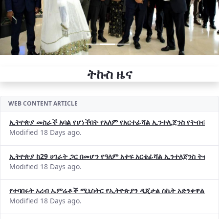
ትኩስ ዜና
WEB CONTENT ARTICLE
ኢትዮጵያ መስራች አባል የሆነችበት የአለም የአርተፊሻል ኢንተሊጀንስ የትብብር ድርጅት (
Modified 18 Days ago.
ኢትዮጵያ ከ29 ሀገራት ጋር በመሆን የዓለም አቀፍ አርቴፊሻል ኢንተለጀንስ ትብብ
Modified 18 Days ago.
የተባበሩት አረብ ኤምሬቶች ሚኒስትር የኢትዮጵያን ዲጂታል ስኬት አድንቀዋል —የ
Modified 18 Days ago.
የኢኖቬሽንና ቴክኖሎጂ ሚኒስቴር የ2018 በጀት ዓመት የዕቅድ አፈጻጸምና የቀጣይ 