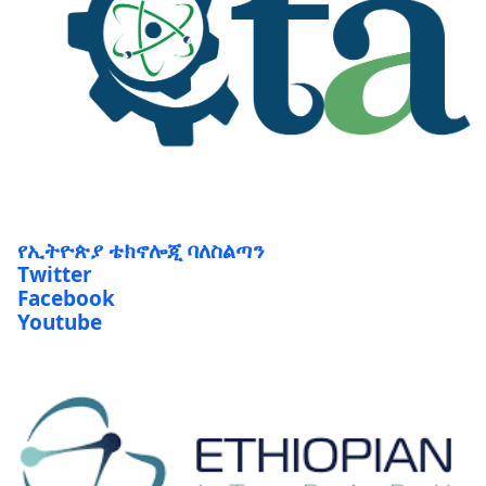
የኢትዮጵያ ቴክኖሎጂ ባለስልጣን
Twitter
Facebook
Youtube