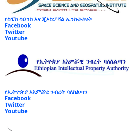
የስፔስ ሳይንስ እና ጂኦስፓሻል ኢንስቲቱዩት
Facebook
Twitter
Youtube
የኢትዮጵያ አእምሯዊ ንብረት ባለስልጣን
Facebook
Twitter
Youtube