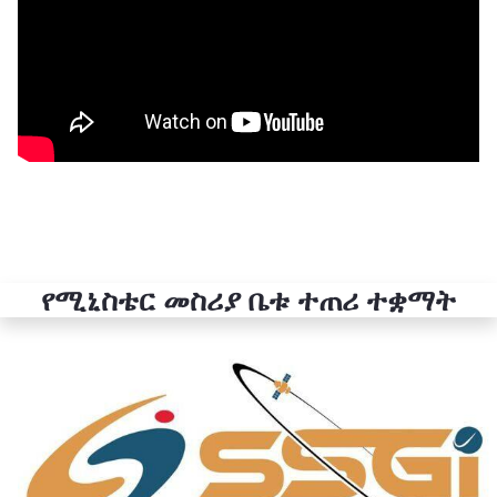
የሚኒስቴር መስሪያ ቤቱ ተጠሪ ተቋማት