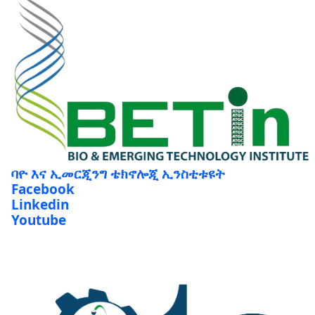
ባዮ እና ኢመርጂንግ ቴክኖሎጂ ኢንስቲቱዩት
Facebook
Linkedin
Youtube