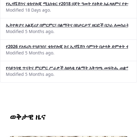
Modified 18 Days ago.
ኢትዮጵያና አልጄሪያ በምርምር፣ በልማትና በስታርታፕ ዘርፎች በጋራ ለመስራት መከሩ
Modified 5 Months ago.
የ2026 የአፍሪካ የሳይንስ፣ ቴክኖሎጂ እና ኢኖቬሽን ሳምንት በታላቅ ድምቀት ተጠና
Modified 5 Months ago.
የሳይንሳዊ ጥናትና ምርምር ሥራዎች ለዘላቂ የልማት አቅጣጫ መፍትሔ ጠቋሚ መ
Modified 5 Months ago.
ወቅታዊ ዜና