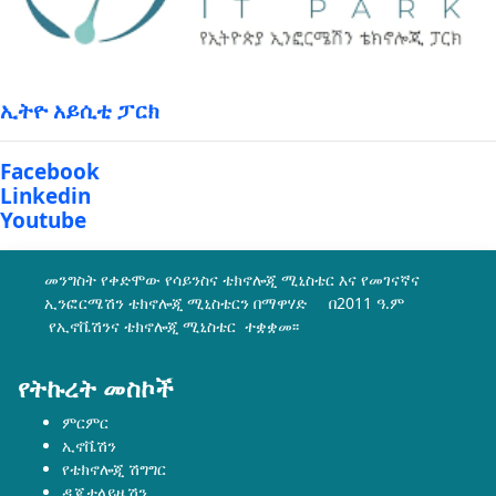
ኢትዮ አይሲቲ ፓርክ
Facebook
Linkedin
Youtube
መንግስት የቀድሞው የሳይንስና ቴክኖሎጂ ሚኒስቴር እና የመገናኛና
ኢንፎርሜሽን ቴክኖሎጂ ሚኒስቴርን በማዋሃድ በ2011 ዓ.ም
የኢኖቬሽንና ቴክኖሎጂ ሚኒስቴር ተቋቋመ፡፡
የትኩረት መስኮች
ምርምር
ኢኖቬሽን
የቴክኖሎጂ ሽግግር
ዲጂታላይዜሽን