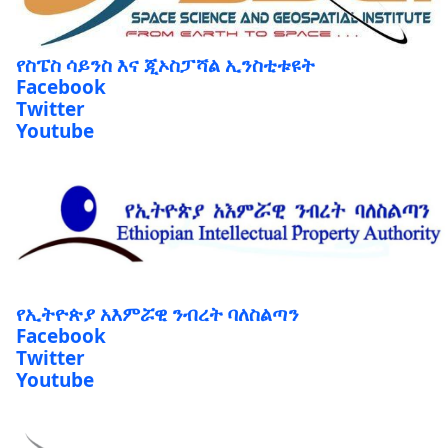
የስፔስ ሳይንስ እና ጂኦስፓሻል ኢንስቲቱዩት
Facebook
Twitter
Youtube
የኢትዮጵያ አእምሯዊ ንብረት ባለስልጣን
Facebook
Twitter
Youtube