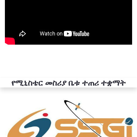
የሚኒስቴር መስሪያ ቤቱ ተጠሪ ተቋማት