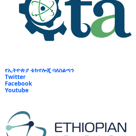
የኢትዮጵያ ቴክኖሎጂ ባለስልጣን
Twitter
Facebook
Youtube