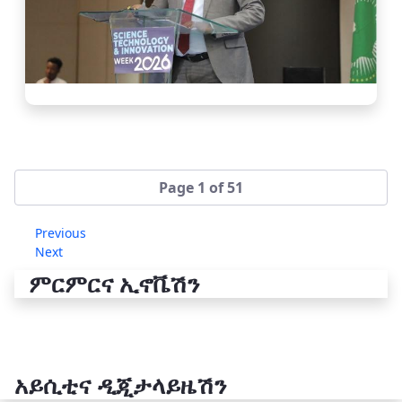
Page 1 of 51
Previous
Next
ምርምርና ኢኖቬሽን
አይሲቲና ዲጂታላይዜሽን