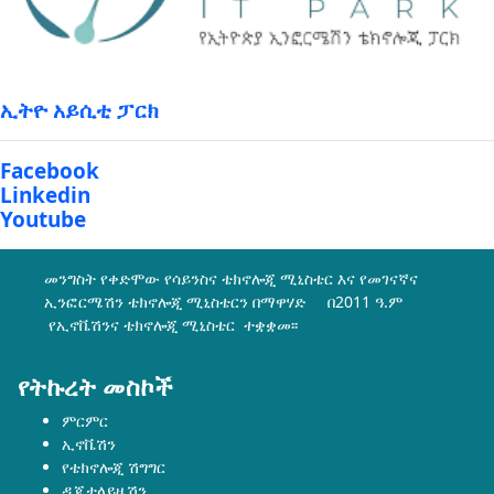
ኢትዮ አይሲቲ ፓርክ
Facebook
Linkedin
Youtube
መንግስት የቀድሞው የሳይንስና ቴክኖሎጂ ሚኒስቴር እና የመገናኛና
ኢንፎርሜሽን ቴክኖሎጂ ሚኒስቴርን በማዋሃድ በ2011 ዓ.ም
የኢኖቬሽንና ቴክኖሎጂ ሚኒስቴር ተቋቋመ፡፡
የትኩረት መስኮች
ምርምር
ኢኖቬሽን
የቴክኖሎጂ ሽግግር
ዲጂታላይዜሽን