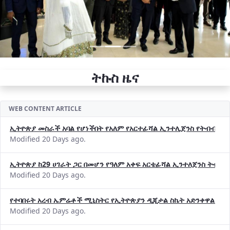
ትኩስ ዜና
WEB CONTENT ARTICLE
ኢትዮጵያ መስራች አባል የሆነችበት የአለም የአርተፊሻል ኢንተሊጀንስ የትብብር ድርጅት (
Modified 20 Days ago.
ኢትዮጵያ ከ29 ሀገራት ጋር በመሆን የዓለም አቀፍ አርቴፊሻል ኢንተለጀንስ ትብብ
Modified 20 Days ago.
የተባበሩት አረብ ኤምሬቶች ሚኒስትር የኢትዮጵያን ዲጂታል ስኬት አድንቀዋል —የ
Modified 20 Days ago.