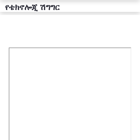
የቴክኖሎጂ ሽግግር