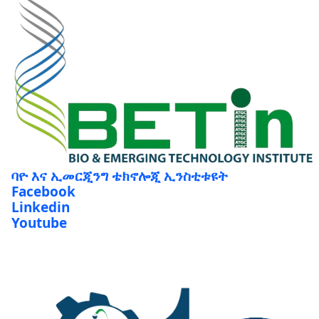
ባዮ እና ኢመርጂንግ ቴክኖሎጂ ኢንስቲቱዩት
Facebook
Linkedin
Youtube