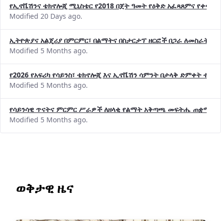
የኢኖቬሽንና ቴክኖሎጂ ሚኒስቴር የ2018 በጀት ዓመት የዕቅድ አፈጻጸምና የቀጣይ 
Modified 20 Days ago.
ኢትዮጵያና አልጄሪያ በምርምር፣ በልማትና በስታርታፕ ዘርፎች በጋራ ለመስራት መከሩ
Modified 5 Months ago.
የ2026 የአፍሪካ የሳይንስ፣ ቴክኖሎጂ እና ኢኖቬሽን ሳምንት በታላቅ ድምቀት ተጠና
Modified 5 Months ago.
የሳይንሳዊ ጥናትና ምርምር ሥራዎች ለዘላቂ የልማት አቅጣጫ መፍትሔ ጠቋሚ መ
Modified 5 Months ago.
ወቅታዊ ዜና