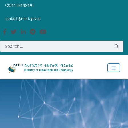
Skip to Main Content
Open Accessibility Menu
+251118132191
contact@mint.gov.et