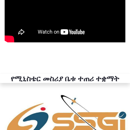
የሚኒስቴር መስሪያ ቤቱ ተጠሪ ተቋማት