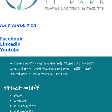
ኢትዮ አይሲቲ ፓርክ
Facebook
Linkedin
Youtube
መንግስት የቀድሞው የሳይንስና ቴክኖሎጂ ሚኒስቴር እና የመገናኛና
ኢንፎርሜሽን ቴክኖሎጂ ሚኒስቴርን በማዋሃድ በ2011 ዓ.ም
የኢኖቬሽንና ቴክኖሎጂ ሚኒስቴር ተቋቋመ፡፡
የትኩረት መስኮች
ምርምር
ኢኖቬሽን
የቴክኖሎጂ ሽግግር
ዲጂታላይዜሽን