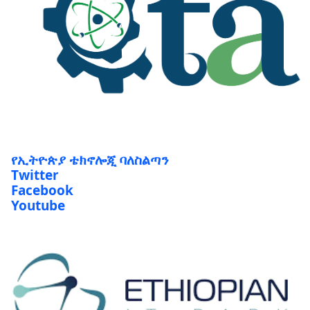
የኢትዮጵያ ቴክኖሎጂ ባለስልጣን
Twitter
Facebook
Youtube