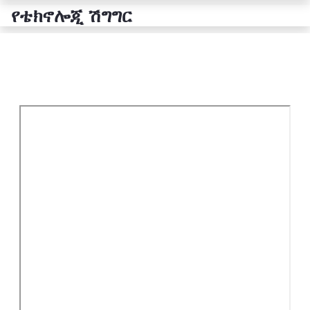
የቴክኖሎጂ ሽግግር