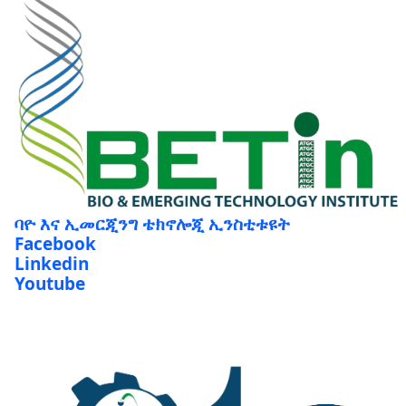
ባዮ እና ኢመርጂንግ ቴክኖሎጂ ኢንስቲቱዩት
Facebook
Linkedin
Youtube