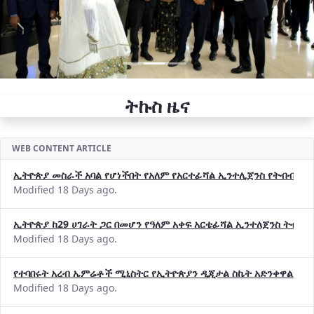
ትኩስ ዜና
WEB CONTENT ARTICLE
ኢትዮጵያ መስራች አባል የሆነችበት የአለም የአርተፊሻል ኢንተሊጀንስ የትብብር ድርጅት (
Modified 18 Days ago.
ኢትዮጵያ ከ29 ሀገራት ጋር በመሆን የዓለም አቀፍ አርቴፊሻል ኢንተለጀንስ ትብብ
Modified 18 Days ago.
የተባበሩት አረብ ኤምሬቶች ሚኒስትር የኢትዮጵያን ዲጂታል ስኬት አድንቀዋል —የ
Modified 18 Days ago.