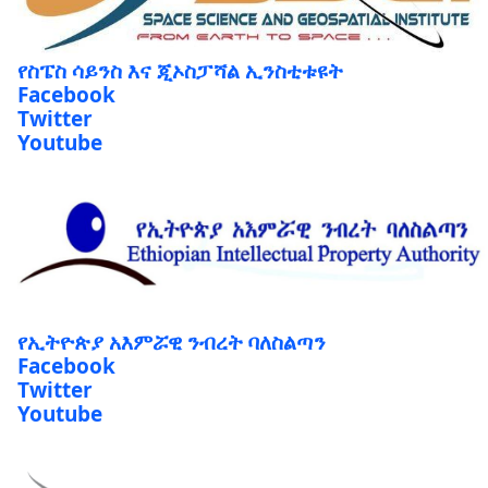
የስፔስ ሳይንስ እና ጂኦስፓሻል ኢንስቲቱዩት
Facebook
Twitter
Youtube
የኢትዮጵያ አእምሯዊ ንብረት ባለስልጣን
Facebook
Twitter
Youtube