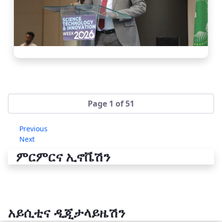
Page 1 of 51
Previous
Next
ምርምርና ኢኖቬሽን
አይሲቲና ዲጂታላይዜሽን