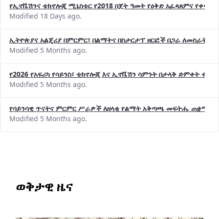
የኢኖቬሽንና ቴክኖሎጂ ሚኒስቴር የ2018 በጀት ዓመት የዕቅድ አፈጻጸምና የቀጣይ 
Modified 18 Days ago.
ኢትዮጵያና አልጄሪያ በምርምር፣ በልማትና በስታርታፕ ዘርፎች በጋራ ለመስራት መከሩ
Modified 5 Months ago.
የ2026 የአፍሪካ የሳይንስ፣ ቴክኖሎጂ እና ኢኖቬሽን ሳምንት በታላቅ ድምቀት ተጠና
Modified 5 Months ago.
የሳይንሳዊ ጥናትና ምርምር ሥራዎች ለዘላቂ የልማት አቅጣጫ መፍትሔ ጠቋሚ መ
Modified 5 Months ago.
ወቅታዊ ዜና