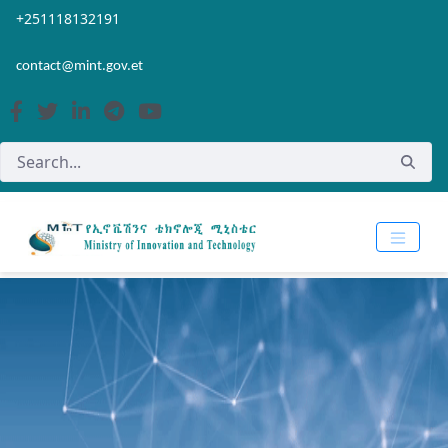
Skip to Main Content
Open Accessibility Menu
+251118132191
contact@mint.gov.et