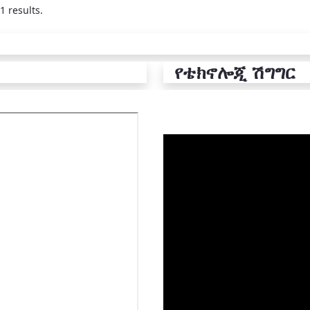
1 results.
የቴክኖሎጂ ሽግግር