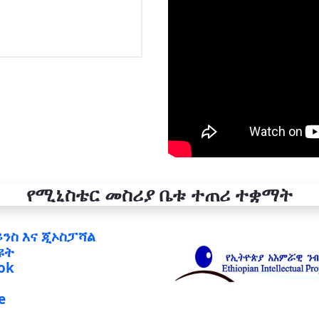
የሚኒስቴር መስሪያ ቤቱ ተጠሪ ተቋማት
ይንስ እና ጂኦስፓሻል
ዩት
ok
e