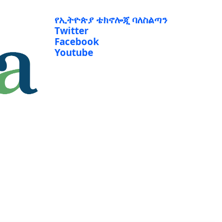
የኢትዮጵያ ቴክኖሎጂ ባለስልጣን
Twitter
Facebook
Youtube