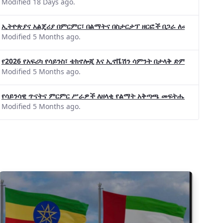
Modified 18 Days ago.
ኢትዮጵያና አልጄሪያ በምርምር፣ በልማትና በስታርታፕ ዘርፎች በጋራ ለመስራት መከሩ፡፡
Modified 5 Months ago.
የ2026 የአፍሪካ የሳይንስ፣ ቴክኖሎጂ እና ኢኖቬሽን ሳምንት በታላቅ ድምቀት ተጠናቀቀ
Modified 5 Months ago.
የሳይንሳዊ ጥናትና ምርምር ሥራዎች ለዘላቂ የልማት አቅጣጫ መፍትሔ ጠቋሚ መሆና
Modified 5 Months ago.