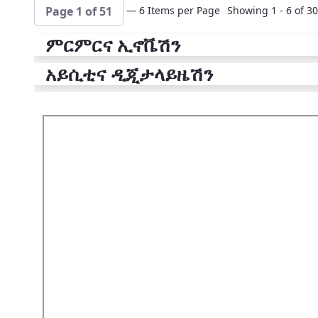
— 6 Items per Page
Showing 1 - 6 of 30
Page 1 of 51
ምርምርና ኢኖቬሽን
አይሲቲና ዲጂታላይዜሽን