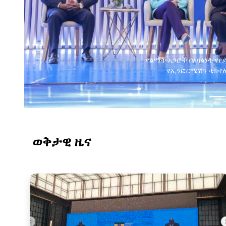
የልማት አጋሮች በአባልነት የየ
የኢንፎርሜሽን ቴክኖሎ
ወቅታዊ ዜና