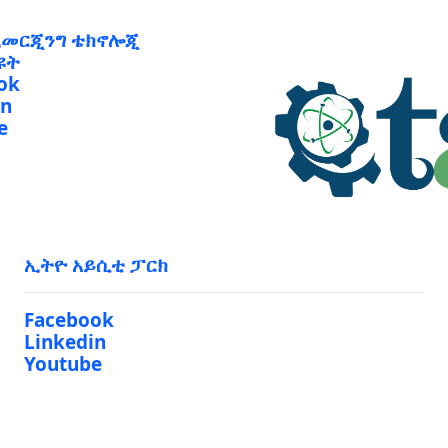
ኢመርጂንግ ቴክኖሎጂ
ዩት
ok
in
e
ኢትዮ አይሲቲ ፓርክ
Facebook
Linkedin
Youtube