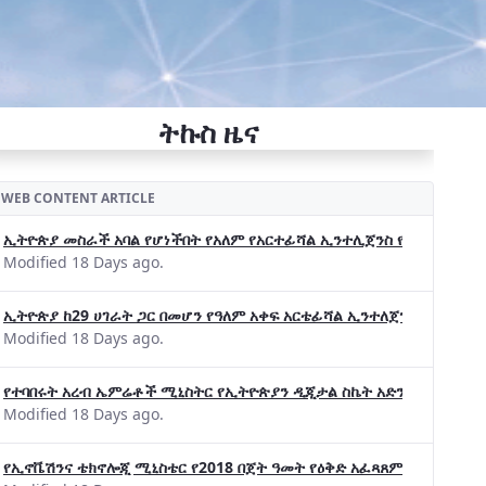
ትኩስ ዜና
WEB CONTENT ARTICLE
ኢትዮጵያ መስራች አባል የሆነችበት የአለም የአርተፊሻል ኢንተሊጀንስ የትብብር ድርጅት (Wo
Modified 18 Days ago.
ኢትዮጵያ ከ29 ሀገራት ጋር በመሆን የዓለም አቀፍ አርቴፊሻል ኢንተለጀንስ ትብብር 
Modified 18 Days ago.
የተባበሩት አረብ ኤምሬቶች ሚኒስትር የኢትዮጵያን ዲጂታል ስኬት አድንቀዋል —የኢት
Modified 18 Days ago.
የኢኖቬሽንና ቴክኖሎጂ ሚኒስቴር የ2018 በጀት ዓመት የዕቅድ አፈጻጸምና የቀጣይ አቅ