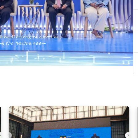
ያዘ የኢኖቬሽን፣የዲጅታል ኢኮኖሚ እና
ጂ የጋራ ግብረሃይል ተቋቋመ