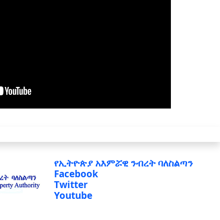
የኢትዮጵያ አእምሯዊ ንብረት ባለስልጣን
Facebook
Twitter
Youtube