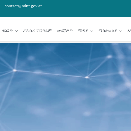
contact@mint.gov.et
ዘርፎች
ፖሊሲና ፕሮግራም
መረጃዎች
ሚዲያ
ማስታወቂያ
አ