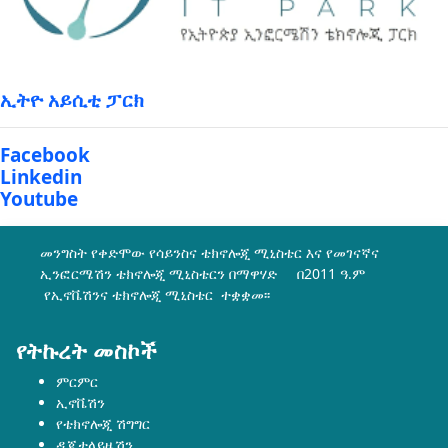
ኢትዮ አይሲቲ ፓርክ
Facebook
Linkedin
Youtube
መንግስት የቀድሞው የሳይንስና ቴክኖሎጂ ሚኒስቴር እና የመገናኛና
ኢንፎርሜሽን ቴክኖሎጂ ሚኒስቴርን በማዋሃድ በ2011 ዓ.ም
የኢኖቬሽንና ቴክኖሎጂ ሚኒስቴር ተቋቋመ፡፡
የትኩረት መስኮች
ምርምር
ኢኖቬሽን
የቴክኖሎጂ ሽግግር
ዲጂታላይዜሽን