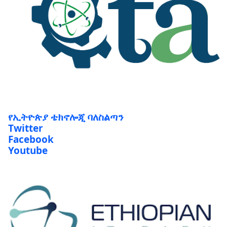
የኢትዮጵያ ቴክኖሎጂ ባለስልጣን
Twitter
Facebook
Youtube