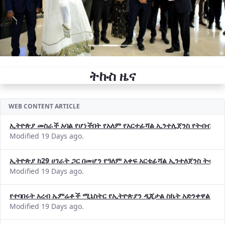
ትኩስ ዜና
WEB CONTENT ARTICLE
ኢትዮጵያ መስራች አባል የሆነችበት የአለም የአርተፊሻል ኢንተሊጀንስ የትብብር ድርጅት (
Modified 19 Days ago.
ኢትዮጵያ ከ29 ሀገራት ጋር በመሆን የዓለም አቀፍ አርቴፊሻል ኢንተለጀንስ ትብብ
Modified 19 Days ago.
የተባበሩት አረብ ኤምሬቶች ሚኒስትር የኢትዮጵያን ዲጂታል ስኬት አድንቀዋል —የ
Modified 19 Days ago.
የኢኖቬሽንና ቴክኖሎጂ ሚኒስቴር የ2018 በጀት ዓመት የዕቅድ አፈጻጸምና የቀጣይ 