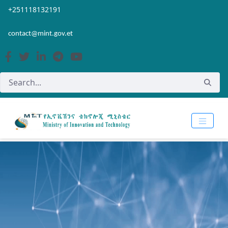
Skip to Main Content
Open Accessibility Menu
+251118132191
contact@mint.gov.et