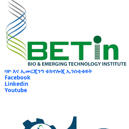
ባዮ እና ኢመርጂንግ ቴክኖሎጂ ኢንስቲቱዩት
Facebook
Linkedin
Youtube