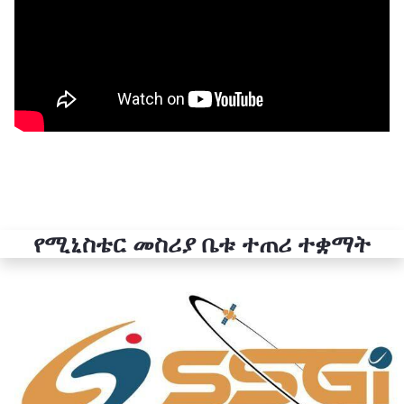
የሚኒስቴር መስሪያ ቤቱ ተጠሪ ተቋማት