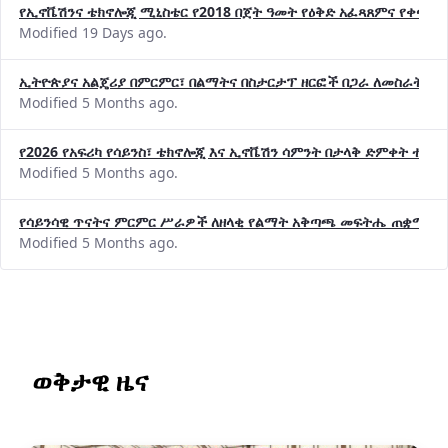
Modified 19 Days ago.
ኢትዮጵያና አልጄሪያ በምርምር፣ በልማትና በስታርታፕ ዘርፎች በጋራ ለመስራት መከሩ
Modified 5 Months ago.
የ2026 የአፍሪካ የሳይንስ፣ ቴክኖሎጂ እና ኢኖቬሽን ሳምንት በታላቅ ድምቀት ተጠና
Modified 5 Months ago.
የሳይንሳዊ ጥናትና ምርምር ሥራዎች ለዘላቂ የልማት አቅጣጫ መፍትሔ ጠቋሚ መ
Modified 5 Months ago.
ወቅታዊ ዜና