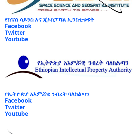
የስፔስ ሳይንስ እና ጂኦስፓሻል ኢንስቲቱዩት
Facebook
Twitter
Youtube
የኢትዮጵያ አእምሯዊ ንብረት ባለስልጣን
Facebook
Twitter
Youtube