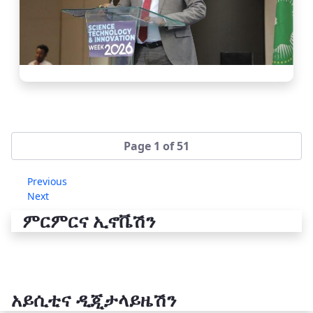
Page 1 of 51
Previous
Next
ምርምርና ኢኖቬሽን
አይሲቲና ዲጂታላይዜሽን
የቴክኖሎጂ ሽግግር