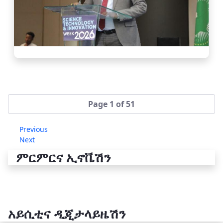
Page 1 of 51
Previous
Next
ምርምርና ኢኖቬሽን
አይሲቲና ዲጂታላይዜሽን