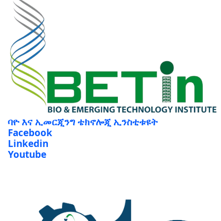
ባዮ እና ኢመርጂንግ ቴክኖሎጂ ኢንስቲቱዩት
Facebook
Linkedin
Youtube