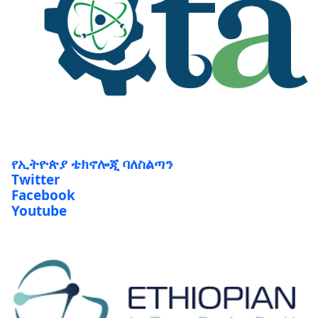
የኢትዮጵያ ቴክኖሎጂ ባለስልጣን
Twitter
Facebook
Youtube