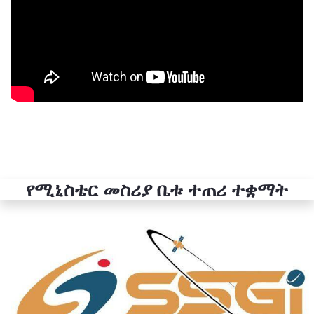
የሚኒስቴር መስሪያ ቤቱ ተጠሪ ተቋማት