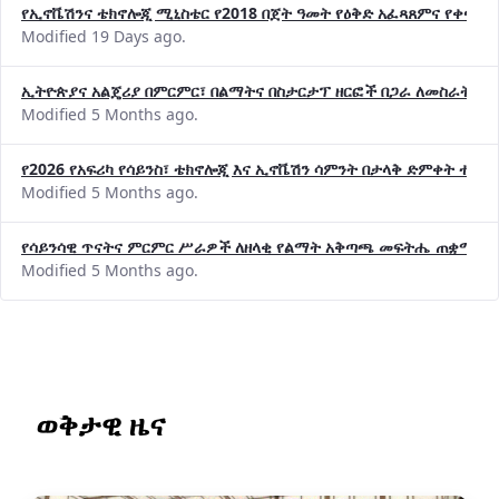
የኢኖቬሽንና ቴክኖሎጂ ሚኒስቴር የ2018 በጀት ዓመት የዕቅድ አፈጻጸምና የቀጣይ 
Modified 19 Days ago.
ኢትዮጵያና አልጄሪያ በምርምር፣ በልማትና በስታርታፕ ዘርፎች በጋራ ለመስራት መከሩ
Modified 5 Months ago.
የ2026 የአፍሪካ የሳይንስ፣ ቴክኖሎጂ እና ኢኖቬሽን ሳምንት በታላቅ ድምቀት ተጠና
Modified 5 Months ago.
የሳይንሳዊ ጥናትና ምርምር ሥራዎች ለዘላቂ የልማት አቅጣጫ መፍትሔ ጠቋሚ መ
Modified 5 Months ago.
ወቅታዊ ዜና