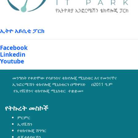
ኢትዮ አይሲቲ ፓርክ
Facebook
Linkedin
Youtube
መንግስት የቀድሞው የሳይንስና ቴክኖሎጂ ሚኒስቴር እና የመገናኛና
ኢንፎርሜሽን ቴክኖሎጂ ሚኒስቴርን በማዋሃድ በ2011 ዓ.ም
የኢኖቬሽንና ቴክኖሎጂ ሚኒስቴር ተቋቋመ፡፡
የትኩረት መስኮች
ምርምር
ኢኖቬሽን
የቴክኖሎጂ ሽግግር
ዲጂታላይዜሽን