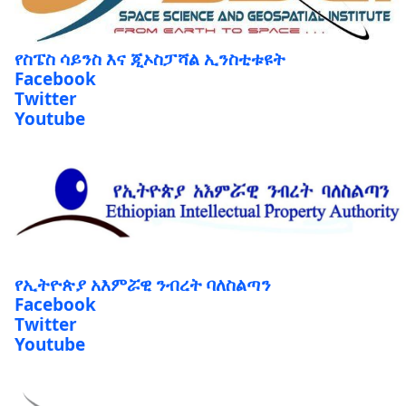
የስፔስ ሳይንስ እና ጂኦስፓሻል ኢንስቲቱዩት
Facebook
Twitter
Youtube
የኢትዮጵያ አእምሯዊ ንብረት ባለስልጣን
Facebook
Twitter
Youtube