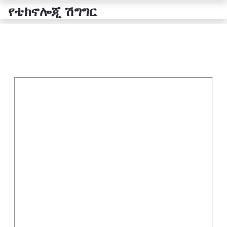
የቴክኖሎጂ ሽግግር