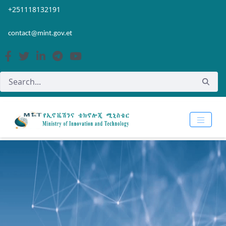
Skip to Main Content
Open Accessibility Menu
+251118132191
contact@mint.gov.et