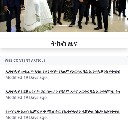
ትኩስ ዜና
WEB CONTENT ARTICLE
ኢትዮጵያ መስራች አባል የሆነችበት የአለም የአርተፊሻል ኢንተሊጀንስ የትብብር ድርጅት (
Modified 19 Days ago.
ኢትዮጵያ ከ29 ሀገራት ጋር በመሆን የዓለም አቀፍ አርቴፊሻል ኢንተለጀንስ ትብብ
Modified 19 Days ago.
የተባበሩት አረብ ኤምሬቶች ሚኒስትር የኢትዮጵያን ዲጂታል ስኬት አድንቀዋል —የ
Modified 19 Days ago.