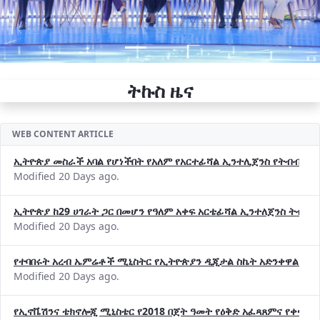
ትኩስ ዜና
WEB CONTENT ARTICLE
ኢትዮጵያ መስራች አባል የሆነችበት የአለም የአርተፊሻል ኢንተሊጀንስ የትብብር ድርጅት (
Modified 20 Days ago.
ኢትዮጵያ ከ29 ሀገራት ጋር በመሆን የዓለም አቀፍ አርቴፊሻል ኢንተለጀንስ ትብብ
Modified 20 Days ago.
የተባበሩት አረብ ኤምሬቶች ሚኒስትር የኢትዮጵያን ዲጂታል ስኬት አድንቀዋል —የ
Modified 20 Days ago.
የኢኖቬሽንና ቴክኖሎጂ ሚኒስቴር የ2018 በጀት ዓመት የዕቅድ አፈጻጸምና የቀጣይ 