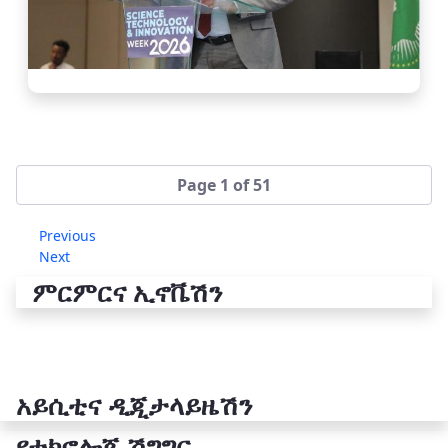
Page 1 of 51
Previous
Next
ምርምርና ኢኖቬሽን
አይሲቲና ዲጂታላይዜሽን
የቴክኖሎጂ ሽግግር