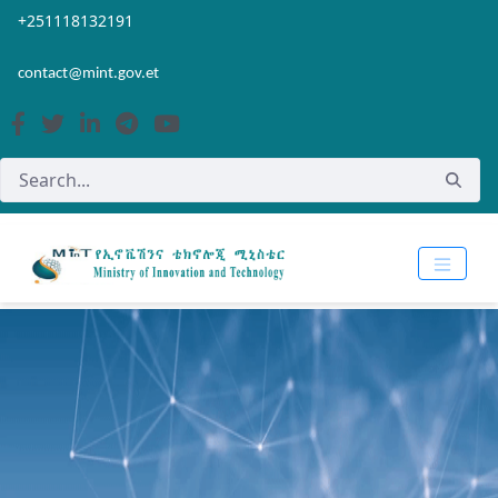
Skip to Main Content
Open Accessibility Menu
+251118132191
contact@mint.gov.et