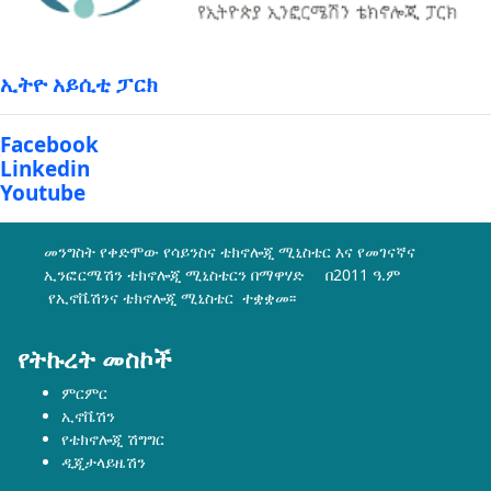
ኢትዮ አይሲቲ ፓርክ
Facebook
Linkedin
Youtube
መንግስት የቀድሞው የሳይንስና ቴክኖሎጂ ሚኒስቴር እና የመገናኛና
ኢንፎርሜሽን ቴክኖሎጂ ሚኒስቴርን በማዋሃድ በ2011 ዓ.ም
የኢኖቬሽንና ቴክኖሎጂ ሚኒስቴር ተቋቋመ፡፡
የትኩረት መስኮች
ምርምር
ኢኖቬሽን
የቴክኖሎጂ ሽግግር
ዲጂታላይዜሽን