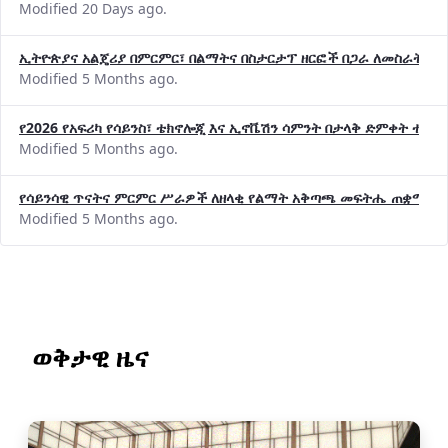
Modified 20 Days ago.
ኢትዮጵያና አልጄሪያ በምርምር፣ በልማትና በስታርታፕ ዘርፎች በጋራ ለመስራት መከሩ
Modified 5 Months ago.
የ2026 የአፍሪካ የሳይንስ፣ ቴክኖሎጂ እና ኢኖቬሽን ሳምንት በታላቅ ድምቀት ተጠና
Modified 5 Months ago.
የሳይንሳዊ ጥናትና ምርምር ሥራዎች ለዘላቂ የልማት አቅጣጫ መፍትሔ ጠቋሚ መ
Modified 5 Months ago.
ወቅታዊ ዜና