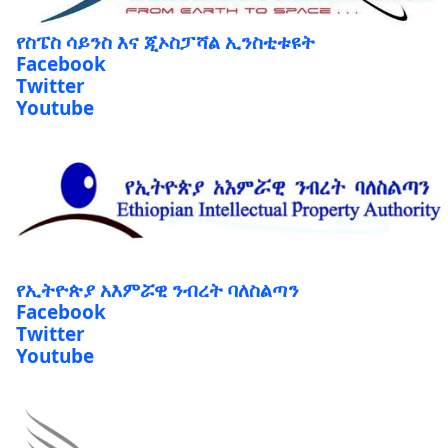
የስፔስ ሳይንስ እና ጂኦስፓሻል ኢንስቲቱዩት
Facebook
Twitter
Youtube
የኢትዮጵያ አእምሯዊ ንብረት ባለስልጣን
Facebook
Twitter
Youtube