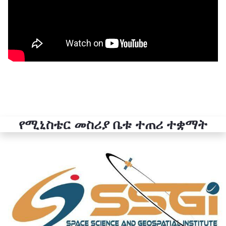
የሚኒስቴር መስሪያ ቤቱ ተጠሪ ተቋማት