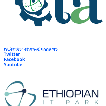
የኢትዮጵያ ቴክኖሎጂ ባለስልጣን
Twitter
Facebook
Youtube