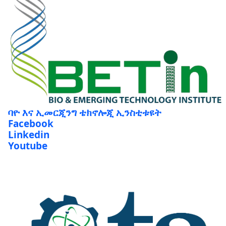
ባዮ እና ኢመርጂንግ ቴክኖሎጂ ኢንስቲቱዩት
Facebook
Linkedin
Youtube