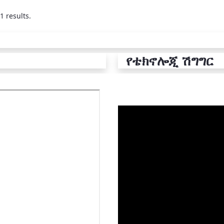
1 results.
የቴክኖሎጂ ሽግግር