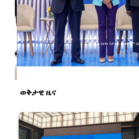
በአዲስ አበባ ሳይንስ ሙዚየም 
ወቅታዊ ዜና