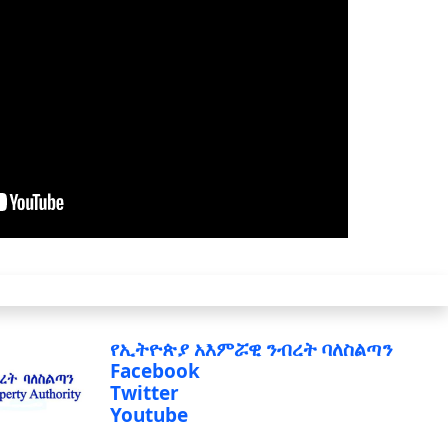
የኢትዮጵያ አእምሯዊ ንብረት ባለስልጣን
Facebook
Twitter
Youtube