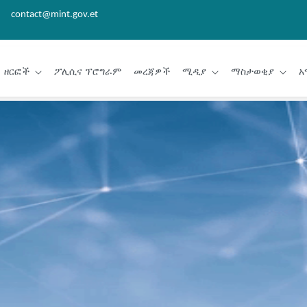
contact@mint.gov.et
ዘርፎች
ፖሊሲና ፕሮግራም
መረጃዎች
ሚዲያ
ማስታወቂያ
አ