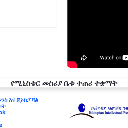
የሚኒስቴር መስሪያ ቤቱ ተጠሪ ተቋማት
ይንስ እና ጂኦስፓሻል
ዩት
ok
e