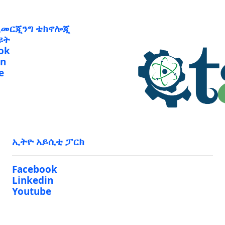
ኢመርጂንግ ቴክኖሎጂ
ዩት
ok
in
e
ኢትዮ አይሲቲ ፓርክ
Facebook
Linkedin
Youtube