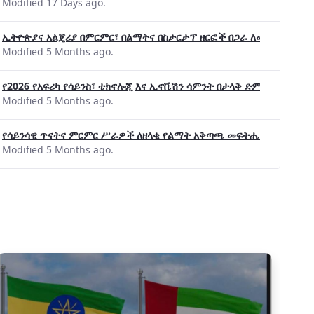
Modified 17 Days ago.
ኢትዮጵያና አልጄሪያ በምርምር፣ በልማትና በስታርታፕ ዘርፎች በጋራ ለመስራት መከሩ፡፡
Modified 5 Months ago.
የ2026 የአፍሪካ የሳይንስ፣ ቴክኖሎጂ እና ኢኖቬሽን ሳምንት በታላቅ ድምቀት ተጠናቀቀ
Modified 5 Months ago.
የሳይንሳዊ ጥናትና ምርምር ሥራዎች ለዘላቂ የልማት አቅጣጫ መፍትሔ ጠቋሚ መሆና
Modified 5 Months ago.