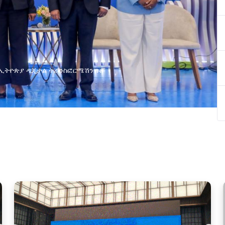
በኢትዮጵያ ዲጂታል ትራንስፎርሜሽን ጉዞ