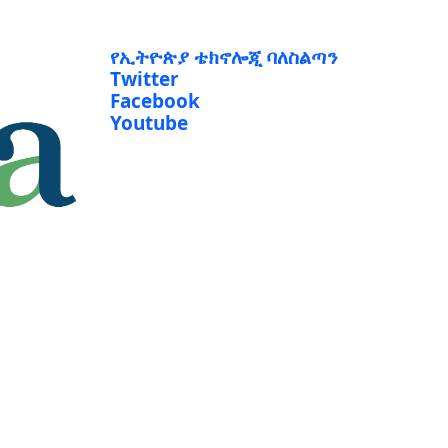
የኢትዮጵያ ቴክኖሎጂ ባለስልጣን
Twitter
Facebook
Youtube