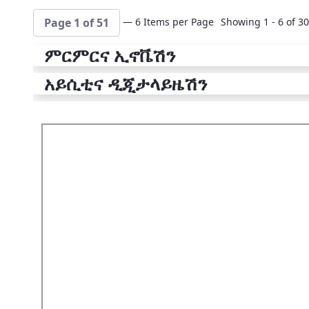
— 6 Items per Page
Showing 1 - 6 of 30
Page 1 of 51
ምርምርና ኢኖቬሽን
አይሲቲና ዲጂታላይዜሽን