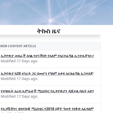
ትኩስ ዜና
WEB CONTENT ARTICLE
ኢትዮጵያ መስራች አባል የሆነችበት የአለም የአርተፊሻል ኢንተሊጀንስ የትብብር ድርጅት (Wo
Modified 17 Days ago.
ኢትዮጵያ ከ29 ሀገራት ጋር በመሆን የዓለም አቀፍ አርቴፊሻል ኢንተለጀንስ ትብብር 
Modified 17 Days ago.
የተባበሩት አረብ ኤምሬቶች ሚኒስትር የኢትዮጵያን ዲጂታል ስኬት አድንቀዋል —የኢት
Modified 17 Days ago.
የኢኖቬሽንና ቴክኖሎጂ ሚኒስቴር የ2018 በጀት ዓመት የዕቅድ አፈጻጸምና የቀጣይ አቅ